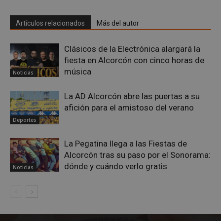
Google
Artículos relacionados
Más del autor
Privacy Policy
Clásicos de la Electrónica alargará la
fiesta en Alcorcón con cinco horas de
música
Noticias
AWSALBCORS
1 semana
Amazon.com
Inc.
La AD Alcorcón abre las puertas a su
embed.bsky.app
afición para el amistoso del verano
Deportes
La Pegatina llega a las Fiestas de
Alcorcón tras su paso por el Sonorama:
dónde y cuándo verlo gratis
Noticias