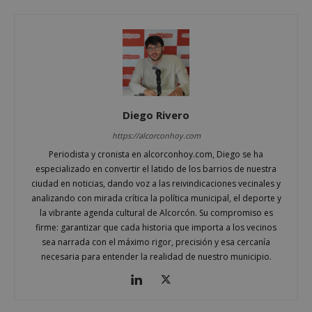
Cookies de funcionalidad
Cookies no clasificadas
Las cookies estrictamente necesarias permiten la
funcionalidad principal del sitio web, como el
inicio de sesión de usuario y la gestión de cuentas.
El sitio web no se puede utilizar correctamente sin
las cookies estrictamente necesarias.
Diego Rivero
Proveedor
/
Nombre
Vencimient
Dominio
https://alcorconhoy.com
PHPSESSID
Sesión
PHP.net
Periodista y cronista en alcorconhoy.com, Diego se ha
alcorconhoy.com
especializado en convertir el latido de los barrios de nuestra
ciudad en noticias, dando voz a las reivindicaciones vecinales y
analizando con mirada crítica la política municipal, el deporte y
la vibrante agenda cultural de Alcorcón. Su compromiso es
firme: garantizar que cada historia que importa a los vecinos
sea narrada con el máximo rigor, precisión y esa cercanía
necesaria para entender la realidad de nuestro municipio.