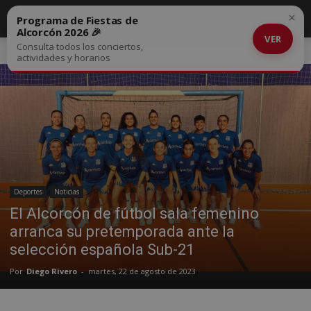
×
Programa de Fiestas de
Alcorcón 2026 🎉
VER
Consulta todos los conciertos,
Inicio
Deportes
actividades y horarios
Deportes
Noticias
El Alcorcón de fútbol sala femenino
arranca su pretemporada ante la
selección española Sub-21
Por
Diego Rivero
-
martes, 22 de agosto de 2023