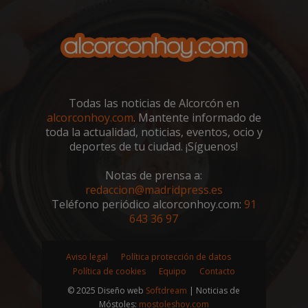
sp_landing
23 horas 59
Spotify Inc.
minutos
.spotify.com
Todas las noticias de Alcorcón en
alcorconhoy.com
. Mantente informado de
toda la actualidad, noticias, eventos, ocio y
deportes de tu ciudad. ¡Síguenos!
VISITOR_PRIVACY_METADATA
5 meses 4
YouTube
Notas de prensa a:
semanas
.youtube.com
redaccion@madridpress.es
Teléfono periódico alcorconhoy.com:
91
643 36 97
Aviso legal
Política protección de datos
Política de cookies
Equipo
Contacto
© 2025 Diseño web
Softdream
| Noticias de
Móstoles:
mostoleshoy.com