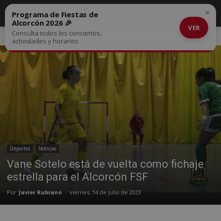
×
Programa de Fiestas de
Alcorcón 2026 🎉
VER
Consulta todos los conciertos,
Inicio
Deportes
actividades y horarios
Deportes
Noticias
Vane Sotelo está de vuelta como fichaje
estrella para el Alcorcón FSF
Por
Javier Rubiano
-
viernes, 14 de julio de 2023