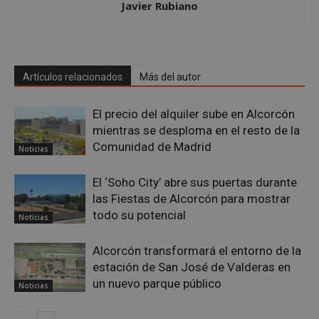
Javier Rubiano
PHPSESSID
Sesión
PHP.net
alcorconhoy.com
Artículos relacionados
Más del autor
El precio del alquiler sube en Alcorcón
mientras se desploma en el resto de la
Comunidad de Madrid
Noticias
El ‘Soho City’ abre sus puertas durante
las Fiestas de Alcorcón para mostrar
Google
todo su potencial
Noticias
Privacy Policy
Alcorcón transformará el entorno de la
estación de San José de Valderas en
un nuevo parque público
Noticias
AWSALBCORS
1 semana
Amazon.com
Inc.