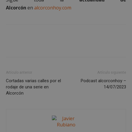
Alcorcón
en
alcorconhoy.com
Cookies no clasificadas
Cookies estrictamente necesarias
Cookies de rendimiento
Cookies de preferencias
Artículo anterior
Artículo siguiente
Cookies de funcionalidad
Cortadas varias calles por el
Podcast alcorconhoy –
Cookies no clasificadas
rodaje de una serie en
14/07/2023
Alcorcón
Las cookies estrictamente necesarias permiten la
funcionalidad principal del sitio web, como el
inicio de sesión de usuario y la gestión de cuentas.
El sitio web no se puede utilizar correctamente sin
las cookies estrictamente necesarias.
Proveedor
/
Nombre
Vencimient
Dominio