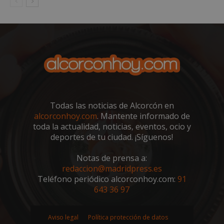
embed.bsky.app
Todas las noticias de Alcorcón en
alcorconhoy.com
. Mantente informado de
toda la actualidad, noticias, eventos, ocio y
deportes de tu ciudad. ¡Síguenos!
Notas de prensa a:
sp_landing
23 horas 59
Spotify Inc.
minutos
.spotify.com
redaccion@madridpress.es
Teléfono periódico alcorconhoy.com:
91
643 36 97
Aviso legal
Política protección de datos