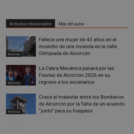
Artículos relacionados
Más del autor
Fallece una mujer de 45 años en el
incendio de una vivienda en la calle
Olimpiada de Alcorcón
Noticias
La Cabra Mecánica pasará por las
Fiestas de Alcorcón 2026 en su
regreso a los escenarios
Noticias
sp_landing
23 horas 59
Spotify Inc.
minutos
.spotify.com
Crece el malestar entre los Bomberos
de Alcorcón por la falta de un acuerdo
“justo” para su traspaso
Noticias