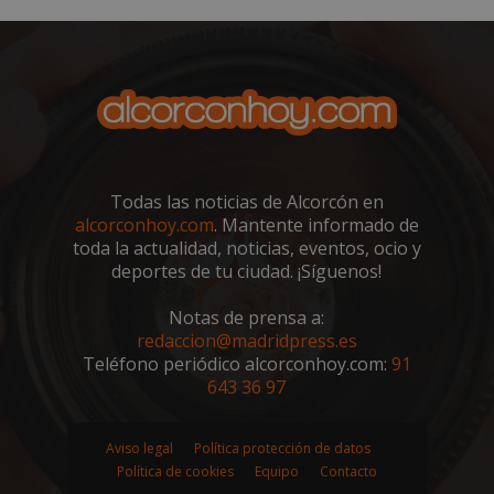
VISITOR_PRIVACY_METADATA
5 meses 4
YouTube
semanas
.youtube.com
Todas las noticias de Alcorcón en
alcorconhoy.com
. Mantente informado de
toda la actualidad, noticias, eventos, ocio y
deportes de tu ciudad. ¡Síguenos!
Notas de prensa a:
redaccion@madridpress.es
Teléfono periódico alcorconhoy.com:
91
643 36 97
sp_t
1 año
Spotify Inc.
.spotify.com
Aviso legal
Política protección de datos
Política de cookies
Equipo
Contacto