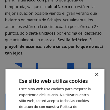
temporada, ya que el
club alfarero
no está en la
mejor situación posible viendo el gran verano que
hicieron en materia de fichajes. Actualmente, los
amarillos están en la decimocuarta posición con 27
puntos, solo siete unidades por encima del descenso,
que actualmente lo marca el
Sevilla Atlético. El
playoff de ascenso, solo a cinco, por lo que no está
tan lejos.
×
Ese sitio web utiliza cookies
Este sitio web usa cookies para mejorar la
experiencia del usuario. Al utilizar nuestro
sitio web, usted acepta todas las cookies
de acuerdo con nuestra Política de