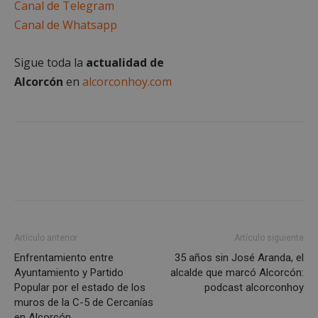
Canal de Telegram
Cookies no clasificadas
Canal de Whatsapp
Sigue toda la
actualidad de
Alcorcón
en
alcorconhoy.com
Cookies estrictamente necesarias
Cookies de rendimiento
Cookies de preferencias
Cookies de funcionalidad
Cookies no clasificadas
Las cookies estrictamente necesarias permiten la
funcionalidad principal del sitio web, como el
Artículo anterior
Artículo siguiente
inicio de sesión de usuario y la gestión de cuentas.
Enfrentamiento entre
35 años sin José Aranda, el
El sitio web no se puede utilizar correctamente sin
las cookies estrictamente necesarias.
Ayuntamiento y Partido
alcalde que marcó Alcorcón:
Popular por el estado de los
podcast alcorconhoy
Proveedor
/
Nombre
Vencimient
muros de la C-5 de Cercanías
Dominio
en Alcorcón