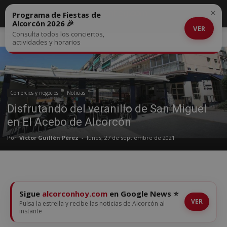
×
Programa de Fiestas de
Alcorcón 2026 🎉
VER
Consulta todos los conciertos,
Inicio
Comercios y negocios
actividades y horarios
Comercios y negocios
Noticias
Disfrutando del veranillo de San Miguel
en El Acebo de Alcorcón
Por
Víctor Guillén Pérez
-
lunes, 27 de septiembre de 2021
Sigue
alcorconhoy.com
en Google News ⭐
VER
Pulsa la estrella y recibe las noticias de Alcorcón al
instante