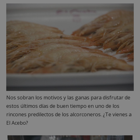
necesarias
Cookies de
Cookies de
preferencias
funcionalidad
Cookies no clasificadas
Nos sobran los motivos y las ganas para disfrutar de
Cookies estrictamente necesarias
estos últimos días de buen tiempo en uno de los
Cookies de rendimiento
rincones predilectos de los alcorconeros. ¿Te vienes a
Cookies de preferencias
El Acebo?
Cookies de funcionalidad
Cookies no clasificadas