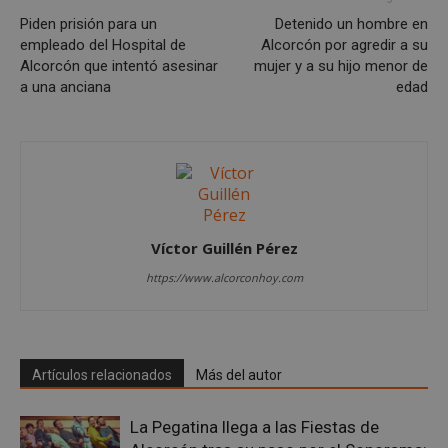
sp_landing
23 horas 59
Spotify Inc.
minutos
.spotify.com
Piden prisión para un
Detenido un hombre en
empleado del Hospital de
Alcorcón por agredir a su
Alcorcón que intentó asesinar
mujer y a su hijo menor de
a una anciana
edad
VISITOR_PRIVACY_METADATA
5 meses 4
YouTube
semanas
.youtube.com
Víctor Guillén Pérez
https://www.alcorconhoy.com
Artículos relacionados
Más del autor
La Pegatina llega a las Fiestas de