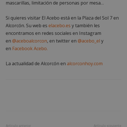
Privacy Policy
mascarillas, limitación de personas por mesa…
Si quieres visitar El Acebo está en la Plaza del Sol 7 en
Alcorcón. Su web es
elacebo.es
y también les
AWSALBCORS
1 semana
Amazon.com
encontramos en redes sociales en Instagram
Inc.
en
@aceboalcorcon
, en twitter en
@acebo_el
y
embed.bsky.app
en
Facebook Acebo.
La actualidad de Alcorcón en
alcorconhoy.com
Artículo anterior
Artículo siguiente