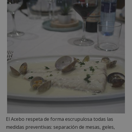
Las cookies estrictamente necesarias permiten la
funcionalidad principal del sitio web, como el
inicio de sesión de usuario y la gestión de cuentas.
El sitio web no se puede utilizar correctamente sin
las cookies estrictamente necesarias.
Proveedor
/
Nombre
Vencimient
Dominio
PHPSESSID
Sesión
PHP.net
alcorconhoy.com
El Acebo respeta de forma escrupulosa todas las
medidas preventivas: separación de mesas, geles,
Google