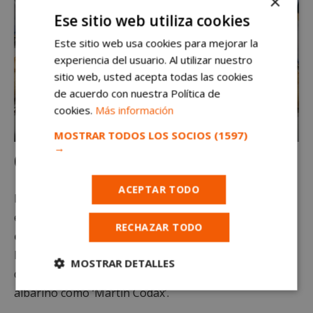
×
Ese sitio web utiliza cookies
Este sitio web usa cookies para mejorar la
experiencia del usuario. Al utilizar nuestro
sitio web, usted acepta todas las cookies
de acuerdo con nuestra Política de
cookies.
Más información
MOSTRAR TODOS LOS SOCIOS
(1597)
→
Con el mejor vino
ACEPTAR TODO
No dejemos de descubrir una gran variedad de
ensaldas, espárragos verdes, carnes…
Todo regado
RECHAZAR TODO
con los mejores vinos
: ‘Pétalos’ o ‘Pittacum’ de El
Bierzo, ‘Bela’ de Ribera del Duero, ‘Selección de Fincas’
MOSTRAR DETALLES
de Rioja, ‘Marqués de Riscal’ un verdejo o un buen
albariño como ‘Martín Codax’.
Cookies
Cookies de
estrictamente
rendimiento