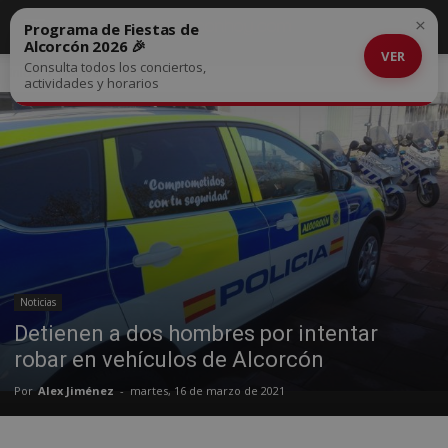
×
Programa de Fiestas de
Alcorcón 2026 🎉
VER
Consulta todos los conciertos,
Inicio
Noticias
actividades y horarios
Noticias
Detienen a dos hombres por intentar
robar en vehículos de Alcorcón
Por
Alex Jiménez
-
martes, 16 de marzo de 2021