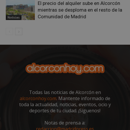
El precio del alquiler sube en Alcorcón
mientras se desploma en el resto de la
AWSALBCORS
1 semana
Amazon.com
Inc.
Comunidad de Madrid
Noticias
embed.bsky.app
Todas las noticias de Alcorcón en
alcorconhoy.com
. Mantente informado de
toda la actualidad, noticias, eventos, ocio y
sp_landing
23 horas 59
Spotify Inc.
deportes de tu ciudad. ¡Síguenos!
minutos
.spotify.com
Notas de prensa a:
redaccion@madridpress.es