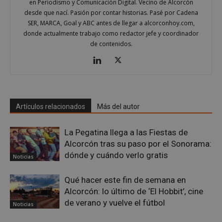
en Periodismo y Comunicación Digital. Vecino de Alcorcón
desde que nací. Pasión por contar historias. Pasé por Cadena
Proveedor
/
Nombre
Vencimient
Dominio
SER, MARCA, Goal y ABC antes de llegar a alcorconhoy.com,
donde actualmente trabajo como redactor jefe y coordinador
PHPSESSID
Sesión
PHP.net
de contenidos.
alcorconhoy.com
Artículos relacionados
Más del autor
La Pegatina llega a las Fiestas de
Alcorcón tras su paso por el Sonorama:
dónde y cuándo verlo gratis
Noticias
Google
Qué hacer este fin de semana en
Privacy Policy
Alcorcón: lo último de ‘El Hobbit’, cine
de verano y vuelve el fútbol
Noticias