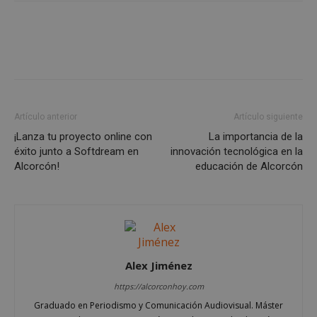
Cookies de
Cookies de
preferencias
funcionalidad
Cookies no clasificadas
Artículo anterior
Artículo siguiente
¡Lanza tu proyecto online con
La importancia de la
éxito junto a Softdream en
innovación tecnológica en la
Cookies estrictamente necesarias
Alcorcón!
educación de Alcorcón
Cookies de rendimiento
Cookies de preferencias
Cookies de funcionalidad
Cookies no clasificadas
Alex Jiménez
Las cookies estrictamente necesarias permiten la
funcionalidad principal del sitio web, como el
https://alcorconhoy.com
inicio de sesión de usuario y la gestión de cuentas.
El sitio web no se puede utilizar correctamente sin
Graduado en Periodismo y Comunicación Audiovisual. Máster
las cookies estrictamente necesarias.