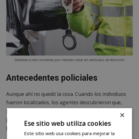
Detienen a dos hombres por intentar robar en vehículos de Alcorcón
Antecedentes policiales
Aunque ahí no quedó la cosa. Cuando los individuos
fueron localizados, los agentes descubrieron que,
sobre uno de ellos, figuraban ya otras
dos órdenes
×
previas de detención.
Es decir, que se trataba de una
Ese sitio web utiliza cookies
persona reincident
e en ese sentido.
Este sitio web usa cookies para mejorar la