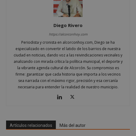
Diego Rivero
https://alcorconhoy.com
Periodista y cronista en alcorconhoy.com, Diego se ha
especializado en convertir el latido de los barrios de nuestra
ciudad en noticias, dando voz a las reivindicaciones vecinales y
analizando con mirada crítica la política municipal, el deporte y
la vibrante agenda cultural de Alcorcón. Su compromiso es
Google
firme: garantizar que cada historia que importa a los vecinos
Privacy Policy
sea narrada con el máximo rigor, precisión y esa cercanía
necesaria para entender la realidad de nuestro municipio.
AWSALBCORS
1 semana
Amazon.com
Inc.
embed.bsky.app
Artículos relacionados
Más del autor