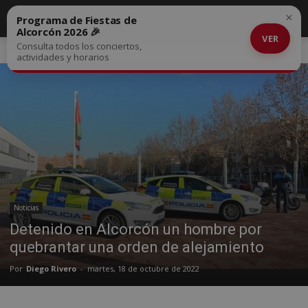
×
Programa de Fiestas de
Alcorcón 2026 🎉
VER
Consulta todos los conciertos,
Inicio
Noticias
actividades y horarios
Noticias
Detenido en Alcorcón un hombre por
quebrantar una orden de alejamiento
Por
Diego Rivero
-
martes, 18 de octubre de 2022