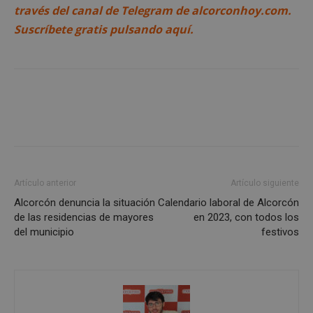
través del canal de Telegram de alcorconhoy.com.
Suscríbete gratis pulsando aquí.
Cookies estrictamente necesarias
Cookies de rendimiento
Cookies de preferencias
Cookies de funcionalidad
Cookies no clasificadas
Las cookies estrictamente necesarias permiten la
Artículo anterior
Artículo siguiente
funcionalidad principal del sitio web, como el
Alcorcón denuncia la situación
Calendario laboral de Alcorcón
inicio de sesión de usuario y la gestión de cuentas.
El sitio web no se puede utilizar correctamente sin
de las residencias de mayores
en 2023, con todos los
las cookies estrictamente necesarias.
del municipio
festivos
Proveedor
/
Nombre
Vencimient
Dominio
PHPSESSID
Sesión
PHP.net
alcorconhoy.com