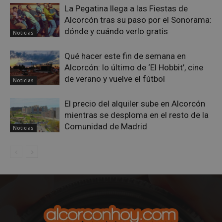
La Pegatina llega a las Fiestas de
Alcorcón tras su paso por el Sonorama:
dónde y cuándo verlo gratis
Noticias
Qué hacer este fin de semana en
Alcorcón: lo último de ‘El Hobbit’, cine
de verano y vuelve el fútbol
Noticias
El precio del alquiler sube en Alcorcón
mientras se desploma en el resto de la
sp_landing
23 horas 59
Spotify Inc.
Comunidad de Madrid
Noticias
minutos
.spotify.com
VISITOR_PRIVACY_METADATA
5 meses 4
YouTube
semanas
.youtube.com