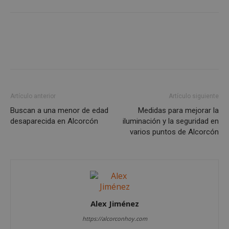
las cookies estrictamente necesarias.
Proveedor
/
Nombre
Vencimient
Dominio
PHPSESSID
Sesión
PHP.net
alcorconhoy.com
Artículo anterior
Artículo siguiente
Buscan a una menor de edad
Medidas para mejorar la
desaparecida en Alcorcón
iluminación y la seguridad en
varios puntos de Alcorcón
Google
Privacy Policy
Alex Jiménez
https://alcorconhoy.com