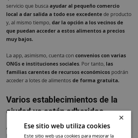
servicio que busca
ayudar al pequeño comercio
local a dar salida a todo ese excedente
de producto
y, al mismo tiempo,
dar la opción a los vecinos de
que puedan acceder a estos alimentos a precios
muy bajos.
La app, asimismo, cuenta con
convenios con varias
ONGs e instituciones sociales
. Por tanto,
las
familias carentes de recursos económicos
podrán
acceder a lotes de alimentos
de forma gratuita.
Varios establecimientos de la
ciudad ya están adheridos
×
Ese sitio web utiliza cookies
Actualmente, hay varios comercios de Alcorcón que se
han adscrito a ‘Encantado de Comerte’. Entre ellas, las
Este sitio web usa cookies para mejorar la