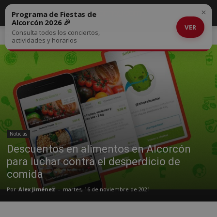
×
Programa de Fiestas de
Alcorcón 2026 🎉
VER
Consulta todos los conciertos,
Inicio
Noticias
actividades y horarios
Noticias
Descuentos en alimentos en Alcorcón
para luchar contra el desperdicio de
comida
Por
Alex Jiménez
-
martes, 16 de noviembre de 2021