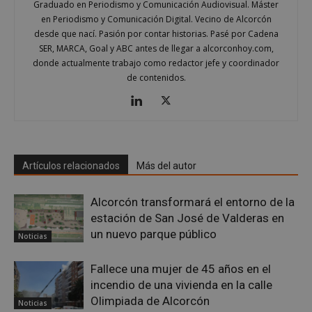
Graduado en Periodismo y Comunicación Audiovisual. Máster
en Periodismo y Comunicación Digital. Vecino de Alcorcón
AWSALBCORS
1 semana
Amazon.com
desde que nací. Pasión por contar historias. Pasé por Cadena
Inc.
SER, MARCA, Goal y ABC antes de llegar a alcorconhoy.com,
embed.bsky.app
donde actualmente trabajo como redactor jefe y coordinador
de contenidos.
Artículos relacionados
Más del autor
Alcorcón transformará el entorno de la
estación de San José de Valderas en
un nuevo parque público
Noticias
sp_landing
23 horas 59
Spotify Inc.
Fallece una mujer de 45 años en el
minutos
.spotify.com
incendio de una vivienda en la calle
Olimpiada de Alcorcón
Noticias