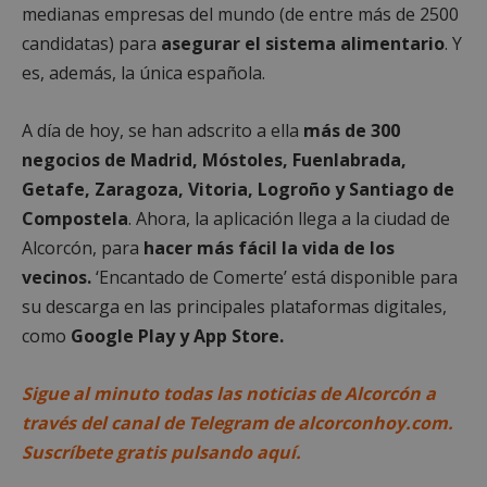
Cookies de
Cookies de
medianas empresas del mundo (de entre más de 2500
preferencias
funcionalidad
candidatas) para
asegurar el sistema alimentario
. Y
es, además, la única española.
Cookies no clasificadas
A día de hoy, se han adscrito a ella
más de 300
negocios de Madrid, Móstoles, Fuenlabrada,
Getafe, Zaragoza, Vitoria, Logroño y Santiago de
Compostela
. Ahora, la aplicación llega a la ciudad de
Alcorcón, para
hacer más fácil la vida de los
Cookies estrictamente necesarias
vecinos.
‘Encantado de Comerte’ está disponible para
Cookies de rendimiento
su descarga en las principales plataformas digitales,
Cookies de preferencias
como
Google Play y App Store.
Cookies de funcionalidad
Cookies no clasificadas
Sigue al minuto todas las noticias de Alcorcón a
través del canal de Telegram de alcorconhoy.com.
Las cookies estrictamente necesarias permiten la
funcionalidad principal del sitio web, como el
Suscríbete gratis pulsando aquí.
inicio de sesión de usuario y la gestión de cuentas.
El sitio web no se puede utilizar correctamente sin