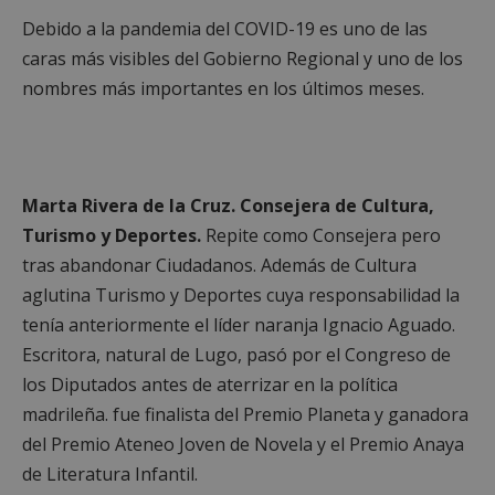
Debido a la pandemia del COVID-19 es uno de las
caras más visibles del Gobierno Regional y uno de los
sp_landing
23 horas 59
Spotify Inc.
minutos
.spotify.com
nombres más importantes en los últimos meses.
Marta Rivera de la Cruz.
Consejera de Cultura,
Turismo y Deportes.
Repite como Consejera pero
VISITOR_PRIVACY_METADATA
5 meses 4
YouTube
tras abandonar Ciudadanos. Además de Cultura
semanas
.youtube.com
aglutina Turismo y Deportes cuya responsabilidad la
tenía anteriormente el líder naranja Ignacio Aguado.
Escritora, natural de Lugo, pasó por el Congreso de
los Diputados antes de aterrizar en la política
madrileña. fue finalista del Premio Planeta y ganadora
del Premio Ateneo Joven de Novela y el Premio Anaya
de Literatura Infantil.