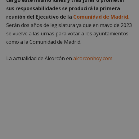
sus responsabilidades se producirá la primera
reunión del Ejecutivo de la
Comunidad de Madrid.
CookieScriptConsent
4 semanas 
CookieScript
Serán dos años de legislatura ya que en mayo de 2023
días
alcorconhoy.com
se vuelve a las urnas para votar a los ayuntamientos
como a la Comunidad de Madrid.
La actualidad de Alcorcón en
alcorconhoy.com
Proveedor
/
Nombre
Vencimiento
Descripció
Dominio
Nombre
Proveedor
/
Dominio
Vencimiento
Des
__Secure-
.youtube.com
5 meses 4