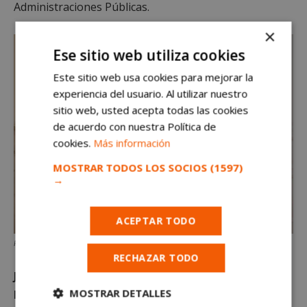
Administraciones Públicas.
×
Ese sitio web utiliza cookies
Este sitio web usa cookies para mejorar la
experiencia del usuario. Al utilizar nuestro
sitio web, usted acepta todas las cookies
de acuerdo con nuestra Política de
cookies.
Más información
MOSTRAR TODOS LOS SOCIOS
(1597)
→
ACEPTAR TODO
Paloma Martín
RECHAZAR TODO
Javier Fernández-Lasquetty.
Consejero de
MOSTRAR DETALLES
Economía, Hacienda y Empleo.
Licenciado en