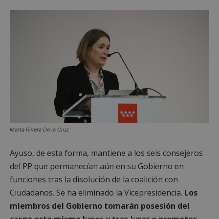
sp_t
1 año
Spotify Inc.
.spotify.com
Marta Rivera De la Cruz
Ayuso, de esta forma, mantiene a los seis consejeros
__cf_bm
29 minutos
Cloudflare Inc.
58 segundo
del PP que permanecían aún en su Gobierno en
.twitter.com
funciones tras la disolución de la coalición con
Ciudadanos. Se ha eliminado la Vicepresidencia.
Los
miembros del Gobierno tomarán posesión del
cargo este mismo lunes y tras jurar o prometer