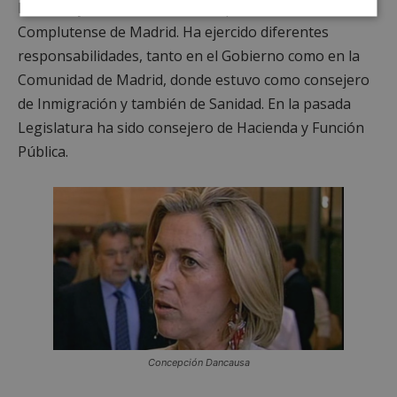
Derecho y en Ciencias Políticas por la Universidad
Cookies
Cookies de
Complutense de Madrid. Ha ejercido diferentes
estrictamente
rendimiento
necesarias
responsabilidades, tanto en el Gobierno como en la
Comunidad de Madrid, donde estuvo como consejero
de Inmigración y también de Sanidad. En la pasada
Cookies de
Cookies de
Legislatura ha sido consejero de Hacienda y Función
preferencias
funcionalidad
Pública.
Cookies no clasificadas
Cookies estrictamente necesarias
Cookies de rendimiento
Concepción Dancausa
Cookies de preferencias