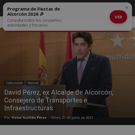
×
Programa de Fiestas de
Alcorcón 2026 🎉
VER
Consulta todos los conciertos,
Inicio
Comunidad
actividades y horarios
Comunidad
Noticias
David Pérez, ex Alcalde de Alcorcón,
Consejero de Transportes e
Infraestructuras
Por
Víctor Guillén Pérez
-
lunes, 21 de junio de 2021