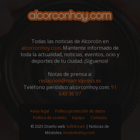
dist
de Go
usua
Su fin
asi
es la
núm
most
gen
anunc
ale
el sit
co
lo qu
iden
propi
de c
pued
Todas las noticias de Alcorcón en
incl
obte
cada
alcorconhoy.com
. Mantente informado de
algun
de 
ingre
toda la actualidad, noticias, eventos, ocio y
un s
util
deportes de tu ciudad. ¡Síguenos!
VISITOR_INFO1_LIVE
5 meses 4
Yout
Google LLC
calc
semanas
estab
.youtube.com
dat
esta 
visi
Notas de prensa a:
para 
sesi
un
redaccion@madridpress.es
cam
segui
los 
Teléfono periódico alcorconhoy.com:
91
de la
de a
prefe
643 36 97
sitio
del u
para 
__eoi
.alcorconhoy.com
5 meses 4
Esta
video
semanas
util
Yout
regi
Aviso legal
Política protección de datos
incru
com
en los
Política de cookies
Equipo
Contacto
del 
tamb
inte
pued
© 2025 Diseño web
Softdream
| Noticias de
con 
dete
Móstoles:
mostoleshoy.com
web
si el 
a me
del s