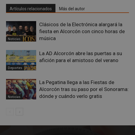
ren
publi
en l
que e
Artículos relacionados
Más del autor
orie
usuari
usu
haya 
coo
antes
orig
visita
Clásicos de la Electrónica alargará la
pued
sitio
para
fiesta en Alcorcón con cinco horas de
dom
iutk
5 meses 4
Recon
Issuu Inc.
música
Noticias
semanas
dispo
.issuu.com
_ga_MP6BJ9ENMQ
.alcorconhoy.com
1 año 1 mes
Goo
del u
Anal
los
esta
La AD Alcorcón abre las puertas a su
docu
par
de Is
afición para el amistoso del verano
el e
se ha
sesi
Deportes
YSC
Sesión
YouT
Google LLC
_ga
1 año 1 mes
Est
Google LLC
confi
.youtube.com
de c
.alcorconhoy.com
esta 
aso
La Pegatina llega a las Fiestas de
para
Goo
rastre
Alcorcón tras su paso por el Sonorama:
Univ
vista
Anal
dónde y cuándo verlo gratis
video
Noticias
es 
incru
actu
sign
__gads
1 año 4
Esta 
Google LLC
serv
semanas
está
.alcorconhoy.com
anál
asoci
Goo
el ser
util
Doubl
coo
for
util
Publi