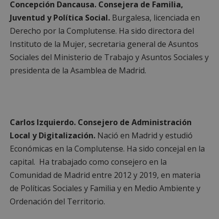
Cookies de funcionalidad
Concepción Dancausa.
Consejera de Familia,
Cookies no clasificadas
Juventud y Política Social.
Burgalesa, licenciada en
Derecho por la Complutense. Ha sido directora del
Las cookies estrictamente necesarias permiten la
funcionalidad principal del sitio web, como el
Instituto de la Mujer, secretaria general de Asuntos
inicio de sesión de usuario y la gestión de cuentas.
El sitio web no se puede utilizar correctamente sin
Sociales del Ministerio de Trabajo y Asuntos Sociales y
las cookies estrictamente necesarias.
presidenta de la Asamblea de Madrid.
Proveedor
/
Nombre
Vencimient
Dominio
PHPSESSID
Sesión
PHP.net
alcorconhoy.com
Carlos Izquierdo.
Consejero de Administración
Local y Digitalización.
Nació en Madrid y estudió
Económicas en la Complutense. Ha sido concejal en la
capital. Ha trabajado como consejero en la
Comunidad de Madrid entre 2012 y 2019, en materia
de Políticas Sociales y Familia y en Medio Ambiente y
Ordenación del Territorio.