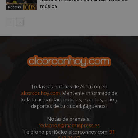
música
Noticias
sp_landing
23 horas 59
Spotify Inc.
minutos
.spotify.com
Todas las noticias de Alcorcón en
alcorconhoy.com
. Mantente informado de
VISITOR_PRIVACY_METADATA
5 meses 4
YouTube
toda la actualidad, noticias, eventos, ocio y
semanas
.youtube.com
deportes de tu ciudad. ¡Síguenos!
Notas de prensa a:
redaccion@madridpress.es
Teléfono periódico alcorconhoy.com:
91