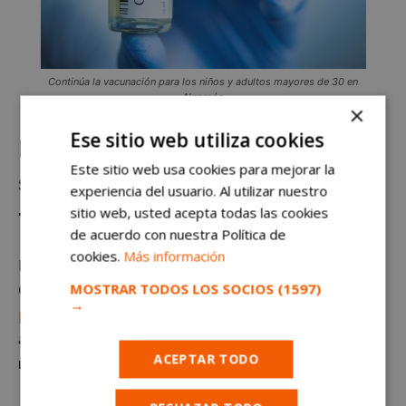
Continúa la vacunación para los niños y adultos mayores de 30 en
Alcorcón
×
Ese sitio web utiliza cookies
Dosis de refuerzo para quienes
Este sitio web usa cookies para mejorar la
solo tienen una dosis por haber
experiencia del usuario. Al utilizar nuestro
sitio web, usted acepta todas las cookies
tenido COVID
de acuerdo con nuestra Política de
cookies.
Más información
La
Dirección General de Salud Pública de la
MOSTRAR TODOS LOS SOCIOS
(1597)
Comunidad de Madrid
pretende que
toda la
→
población tenga una pauta completa,
incluso en
aquellas personas que pasaron
el Covid-19 y
ACEPTAR TODO
recibieron una sola dosis por ello.