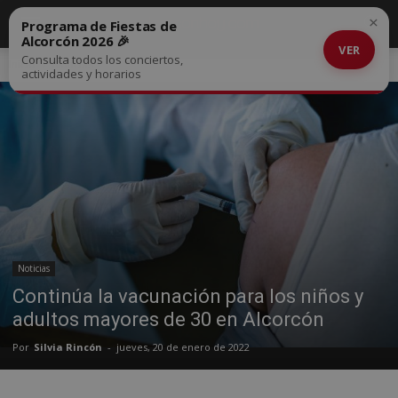
×
Programa de Fiestas de
Alcorcón 2026 🎉
VER
Consulta todos los conciertos,
Inicio
Noticias
actividades y horarios
Noticias
Continúa la vacunación para los niños y
adultos mayores de 30 en Alcorcón
Por
Silvia Rincón
-
jueves, 20 de enero de 2022