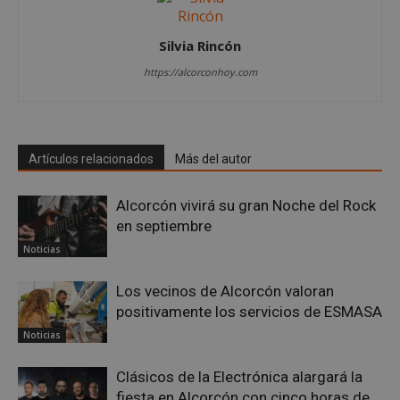
Silvia Rincón
https://alcorconhoy.com
Google
Privacy Policy
Artículos relacionados
Más del autor
Alcorcón vivirá su gran Noche del Rock
AWSALBCORS
1 semana
Amazon.com
en septiembre
Inc.
embed.bsky.app
Noticias
Los vecinos de Alcorcón valoran
positivamente los servicios de ESMASA
Noticias
Clásicos de la Electrónica alargará la
fiesta en Alcorcón con cinco horas de