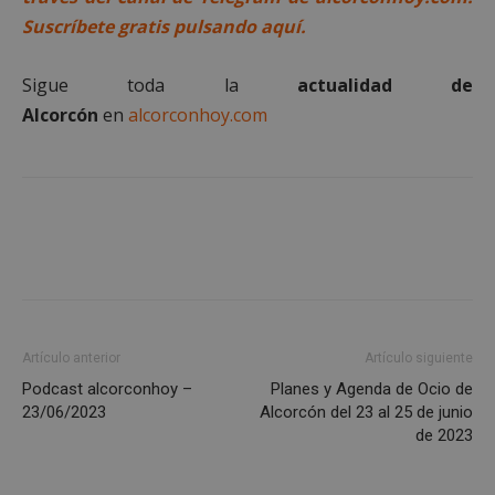
preferencias
funcionalidad
Suscríbete gratis pulsando aquí.
Sigue toda la
actualidad de
Cookies no clasificadas
Alcorcón
en
alcorconhoy.com
Cookies estrictamente necesarias
Cookies de rendimiento
Cookies de preferencias
Cookies de funcionalidad
Artículo anterior
Artículo siguiente
Cookies no clasificadas
Podcast alcorconhoy –
Planes y Agenda de Ocio de
Las cookies estrictamente necesarias permiten la
23/06/2023
Alcorcón del 23 al 25 de junio
funcionalidad principal del sitio web, como el
de 2023
inicio de sesión de usuario y la gestión de cuentas.
El sitio web no se puede utilizar correctamente sin
las cookies estrictamente necesarias.