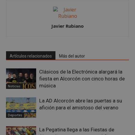
Proveedor
/
Nombre
Vencimient
Dominio
PHPSESSID
Sesión
PHP.net
alcorconhoy.com
Javier Rubiano
Artículos relacionados
Más del autor
Clásicos de la Electrónica alargará la
fiesta en Alcorcón con cinco horas de
música
Noticias
La AD Alcorcón abre las puertas a su
Google
afición para el amistoso del verano
Privacy Policy
Deportes
La Pegatina llega a las Fiestas de