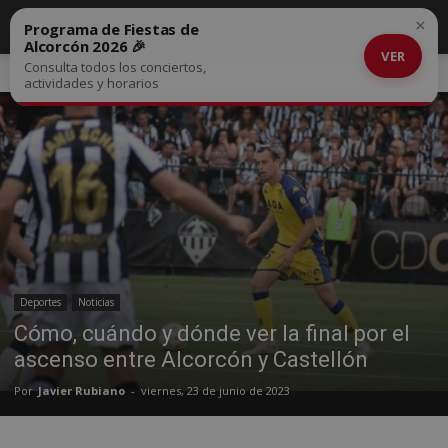
×
Programa de Fiestas de
Alcorcón 2026 🎉
VER
Consulta todos los conciertos,
Inicio
Deportes
actividades y horarios
Deportes
Noticias
Cómo, cuándo y dónde ver la final por el
ascenso entre Alcorcón y Castellón
Por
Javier Rubiano
-
viernes, 23 de junio de 2023