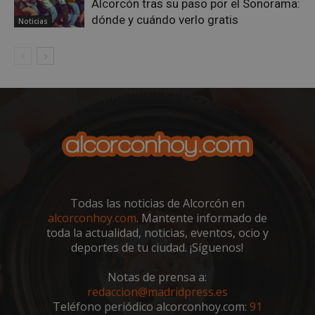
Alcorcón tras su paso por el Sonorama:
AWSALBCORS
1 semana
Amazon.com
dónde y cuándo verlo gratis
Noticias
Inc.
embed.bsky.app
Todas las noticias de Alcorcón en
alcorconhoy.com
. Mantente informado de
toda la actualidad, noticias, eventos, ocio y
deportes de tu ciudad. ¡Síguenos!
sp_landing
23 horas 59
Spotify Inc.
minutos
.spotify.com
Notas de prensa a:
redaccion@madridpress.es
Teléfono periódico alcorconhoy.com:
91