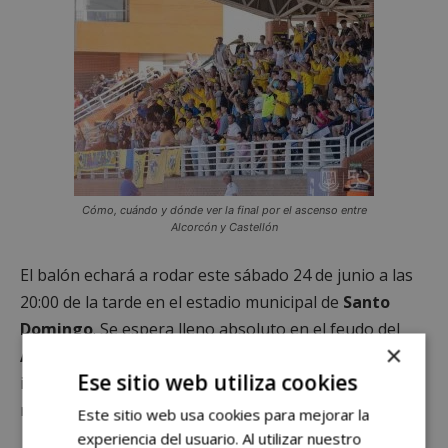
Cómo, cuándo y dónde ver la final por el ascenso entre
Alcorcón y Castellón
El balón echará a rodar este sábado 24 de junio a las
20:00 de la tarde en el estadio municipal de
Santo
Domingo
. Se espera lleno absoluto en el feudo del
×
Alcorcón
para el que será, sin duda, el partido más
Ese sitio web utiliza cookies
importante de la temporada. Y uno de los más
relevantes en la historia del club.
Este sitio web usa cookies para mejorar la
experiencia del usuario. Al utilizar nuestro