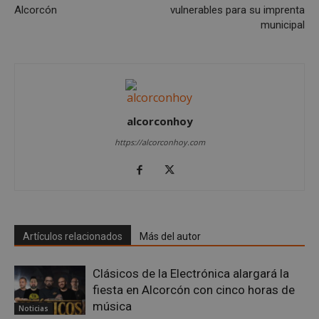
Alcorcón
vulnerables para su imprenta
municipal
VISITOR_PRIVACY_METADATA
5 meses 4
YouTube
alcorconhoy
semanas
.youtube.com
https://alcorconhoy.com
Artículos relacionados
Más del autor
Clásicos de la Electrónica alargará la
fiesta en Alcorcón con cinco horas de
música
Noticias