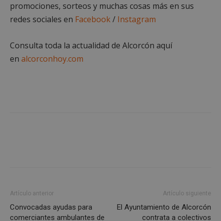
promociones, sorteos y muchas cosas más en sus
redes sociales en
Facebook
/
Instagram
Consulta toda la actualidad de Alcorcón aquí
AWSALBCORS
1 semana
Amazon.com
Inc.
en
alcorconhoy.com
embed.bsky.app
Artículo anterior
Artículo siguiente
Convocadas ayudas para
El Ayuntamiento de Alcorcón
sp_landing
23 horas 59
Spotify Inc.
comerciantes ambulantes de
contrata a colectivos
minutos
.spotify.com