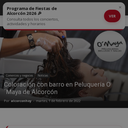
×
Programa de Fiestas de
Alcorcón 2026 🎉
VER
Consulta todos los conciertos,
Inicio
Comercios y negocios
actividades y horarios
Comercios y negocios
Noticias
Coloración con barro en Peluquería O
´Maya de Alcorcón
Por
alcorconhoy
-
martes, 1 de febrero de 2022