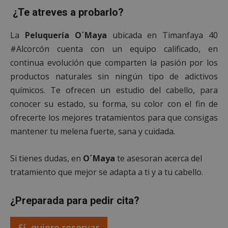
¿Te atreves a probarlo?
Cookies de
Cookies de
La
Peluquería O´Maya
ubicada en Timanfaya 40
preferencias
funcionalidad
#Alcorcón cuenta con un equipo calificado, en
continua evolución que comparten la pasión por los
productos naturales sin ningún tipo de adictivos
Cookies no clasificadas
químicos. Te ofrecen un estudio del cabello, para
conocer su estado, su forma, su color con el fin de
ofrecerte los mejores tratamientos para que consigas
mantener tu melena fuerte, sana y cuidada.
Cookies estrictamente necesarias
Si tienes dudas, en
O´Maya
te asesoran acerca del
Cookies de rendimiento
tratamiento que mejor se adapta a ti y a tu cabello.
Cookies de preferencias
Cookies de funcionalidad
¿Preparada para pedir cita?
Cookies no clasificadas
Las cookies estrictamente necesarias permiten la
Sí, quiero reservar