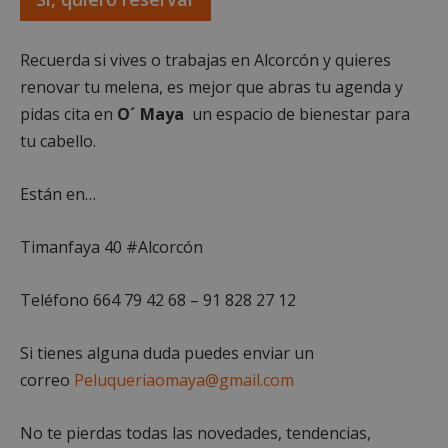
funcionalidad principal del sitio web, como el
inicio de sesión de usuario y la gestión de cuentas.
El sitio web no se puede utilizar correctamente sin
Recuerda si vives o trabajas en Alcorcón y quieres
las cookies estrictamente necesarias.
renovar tu melena, es mejor que abras tu agenda y
Proveedor
/
Nombre
Vencimient
Dominio
pidas cita en
O´ Maya
un espacio de bienestar para
PHPSESSID
Sesión
PHP.net
tu cabello.
alcorconhoy.com
Están en…
Timanfaya 40 #Alcorcón
Teléfono
664 79 42 68
–
91 828 27 12
Si tienes alguna duda puedes enviar un
correo
Peluqueriaomaya@gmail.com
Google
Privacy Policy
No te pierdas todas las novedades, tendencias,