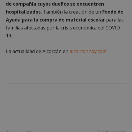
de compañía cuyos dueños se encuentren
hospitalizados.
También la creación de un
Fondo de
Ayuda para la compra de material escolar
para las
familias afectadas por la crisis económica del COVID
Cookies estrictamente necesarias
19.
Cookies de rendimiento
Cookies de preferencias
La actualidad de Alcorcón en
alcorconhoy.com
Cookies de funcionalidad
Cookies no clasificadas
Las cookies estrictamente necesarias permiten la
funcionalidad principal del sitio web, como el
inicio de sesión de usuario y la gestión de cuentas.
El sitio web no se puede utilizar correctamente sin
las cookies estrictamente necesarias.
Proveedor
/
Nombre
Vencimient
Dominio
PHPSESSID
Sesión
PHP.net
alcorconhoy.com
Artículo anterior
Artículo siguiente