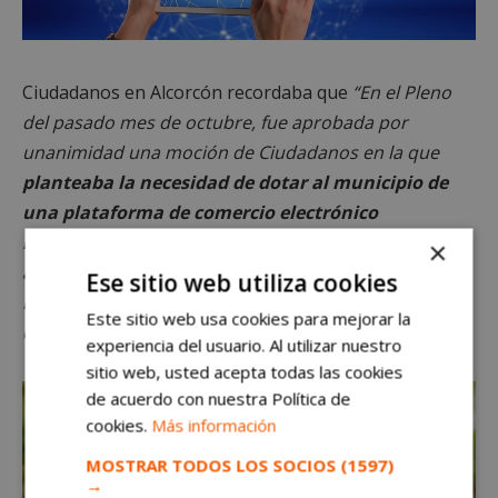
Ciudadanos en Alcorcón recordaba que
“En el Pleno
del pasado mes de octubre, fue aprobada por
unanimidad una moción de Ciudadanos en la que
planteaba la necesidad de dotar al municipio de
una plataforma de comercio electrónico
municipal. Para nosotros sería importante
×
avanzar en este proyecto.
El objetivo es salir
Ese sitio web utiliza cookies
reforzados de esta crisis como una ciudad más
Este sitio web usa cookies para mejorar la
digitalizada”.
experiencia del usuario. Al utilizar nuestro
sitio web, usted acepta todas las cookies
de acuerdo con nuestra Política de
cookies.
Más información
MOSTRAR TODOS LOS SOCIOS
(1597)
→