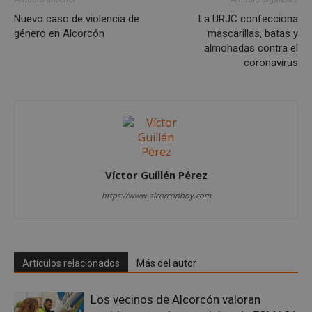
Nuevo caso de violencia de
La URJC confecciona
género en Alcorcón
mascarillas, batas y
almohadas contra el
coronavirus
Google
Privacy Policy
Víctor Guillén Pérez
https://www.alcorconhoy.com
AWSALBCORS
1 semana
Amazon.com
Inc.
embed.bsky.app
Artículos relacionados
Más del autor
Los vecinos de Alcorcón valoran