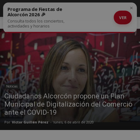
×
Programa de Fiestas de
Alcorcón 2026 🎉
VER
Consulta todos los conciertos,
Inicio
Noticias
actividades y horarios
Noticias
Ciudadanos Alcorcón propone un Plan
Municipal de Digitalización del Comercio
ante el COVID-19
Por
Víctor Guillén Pérez
-
lunes, 6 de abril de 2020