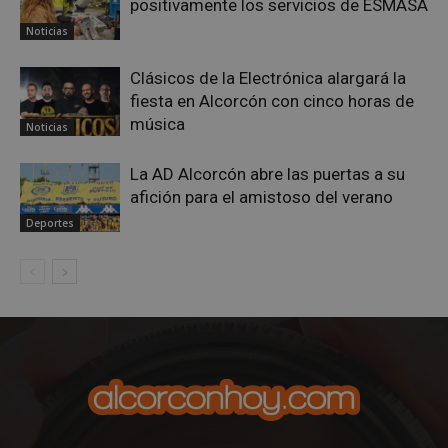
positivamente los servicios de ESMASA
Noticias
Clásicos de la Electrónica alargará la
fiesta en Alcorcón con cinco horas de
música
Noticias
La AD Alcorcón abre las puertas a su
afición para el amistoso del verano
Deportes
sp_landing
23 horas 59
Spotify Inc.
minutos
.spotify.com
VISITOR_PRIVACY_METADATA
5 meses 4
YouTube
semanas
.youtube.com