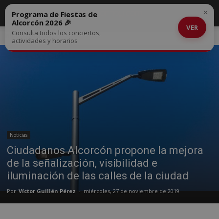
×
Programa de Fiestas de
Alcorcón 2026 🎉
VER
Consulta todos los conciertos,
Inicio
Noticias
actividades y horarios
Noticias
Ciudadanos Alcorcón propone la mejora
de la señalización, visibilidad e
iluminación de las calles de la ciudad
Por
Víctor Guillén Pérez
-
miércoles, 27 de noviembre de 2019