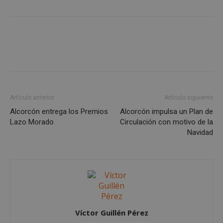
Cookies no clasificadas
Cookies estrictamente necesarias
Artículo anterior
Artículo siguiente
Cookies de rendimiento
Alcorcón entrega los Premios
Alcorcón impulsa un Plan de
Cookies de preferencias
Lazo Morado
Circulación con motivo de la
Cookies de funcionalidad
Navidad
Cookies no clasificadas
Las cookies estrictamente necesarias permiten la
funcionalidad principal del sitio web, como el
inicio de sesión de usuario y la gestión de cuentas.
El sitio web no se puede utilizar correctamente sin
las cookies estrictamente necesarias.
Proveedor
/
Víctor Guillén Pérez
Nombre
Vencimient
Dominio