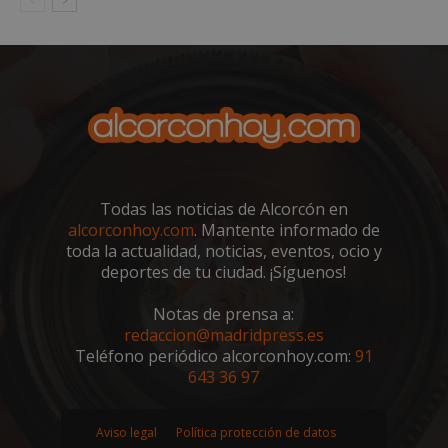
embed.bsky.app
Todas las noticias de Alcorcón en
alcorconhoy.com
. Mantente informado de
toda la actualidad, noticias, eventos, ocio y
deportes de tu ciudad. ¡Síguenos!
Notas de prensa a:
sp_landing
23 horas 59
Spotify Inc.
minutos
.spotify.com
redaccion@madridpress.es
Teléfono periódico alcorconhoy.com:
91
643 36 97
Aviso legal
Política protección de datos