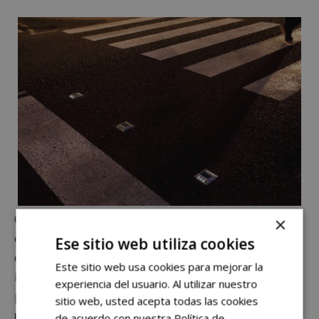
Ciudadanos solicita en dicha moción que se realice un
×
estudio de todos los pasos de peatones del municipio
Ese sitio web utiliza cookies
en relación a lo referente a señalización, visibilidad e
Este sitio web usa cookies para mejorar la
iluminación. De igual forma que se dote una partida
experiencia del usuario. Al utilizar nuestro
presupuestaria para mejorar
la iluminación de los
sitio web, usted acepta todas las cookies
pasos de cebra y puntos de inseguridad en
de acuerdo con nuestra Política de