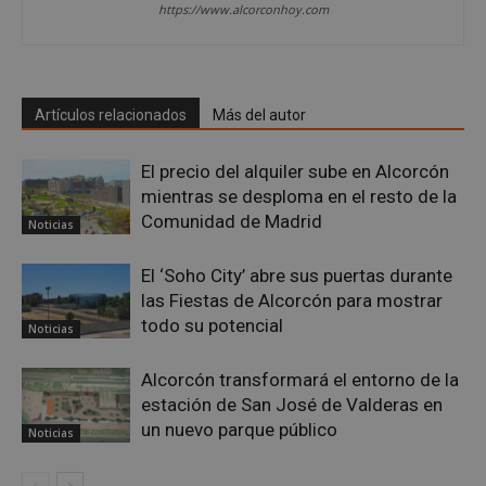
https://www.alcorconhoy.com
PHPSESSID
Sesión
PHP.net
alcorconhoy.com
Artículos relacionados
Más del autor
El precio del alquiler sube en Alcorcón
mientras se desploma en el resto de la
Comunidad de Madrid
Noticias
El ‘Soho City’ abre sus puertas durante
las Fiestas de Alcorcón para mostrar
todo su potencial
Google
Noticias
Privacy Policy
Alcorcón transformará el entorno de la
estación de San José de Valderas en
un nuevo parque público
Noticias
AWSALBCORS
1 semana
Amazon.com
Inc.