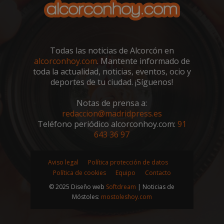
__cf_bm
29 minutos
Cloudflare Inc.
58 segundo
.twitter.com
Todas las noticias de Alcorcón en
alcorconhoy.com
. Mantente informado de
toda la actualidad, noticias, eventos, ocio y
deportes de tu ciudad. ¡Síguenos!
Notas de prensa a:
redaccion@madridpress.es
Teléfono periódico alcorconhoy.com:
91
643 36 97
CookieScriptConsent
4 semanas 
CookieScript
días
alcorconhoy.com
Aviso legal
Política protección de datos
Política de cookies
Equipo
Contacto
© 2025 Diseño web
Softdream
| Noticias de
Móstoles:
mostoleshoy.com