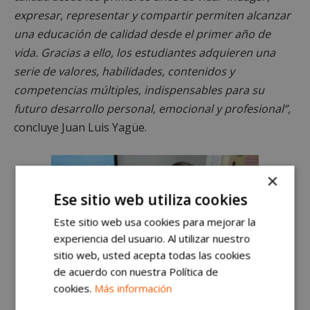
expresar, representar y compartir permiten alcanzar
una educación de calidad desde el primer año de
vida. Gracias a ello, los estudiantes adquieren una
serie de valores, habilidades, contenidos y
competencias múltiples, indispensables para su
futuro desarrollo personal, emocional y profesional”,
concluye Juan Luis Yagüe.
×
Ese sitio web utiliza cookies
Este sitio web usa cookies para mejorar la
experiencia del usuario. Al utilizar nuestro
sitio web, usted acepta todas las cookies
de acuerdo con nuestra Política de
cookies.
Más información
Casvi Villaviciosa, un año más, elegido entre los mejores