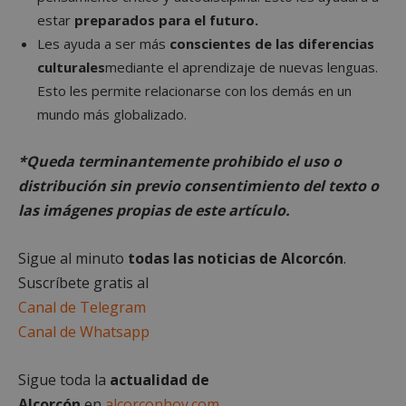
estar
preparados para el futuro.
Les ayuda a ser más
conscientes de las diferencias
culturales
mediante el aprendizaje de nuevas lenguas.
Esto les permite relacionarse con los demás en un
mundo más globalizado.
Cookies estrictamente necesarias
Cookies de rendimiento
*Queda terminantemente prohibido el uso o
Cookies de preferencias
distribución sin previo consentimiento del texto o
Cookies de funcionalidad
las imágenes propias de este artículo.
Cookies no clasificadas
Las cookies estrictamente necesarias permiten la
Sigue al minuto
todas las noticias de Alcorcón
.
funcionalidad principal del sitio web, como el
inicio de sesión de usuario y la gestión de cuentas.
Suscríbete gratis al
El sitio web no se puede utilizar correctamente sin
Canal de Telegram
las cookies estrictamente necesarias.
Canal de Whatsapp
Proveedor
/
Nombre
Vencimient
Dominio
PHPSESSID
Sesión
PHP.net
Sigue toda la
actualidad de
alcorconhoy.com
Alcorcón
en
alcorconhoy.com