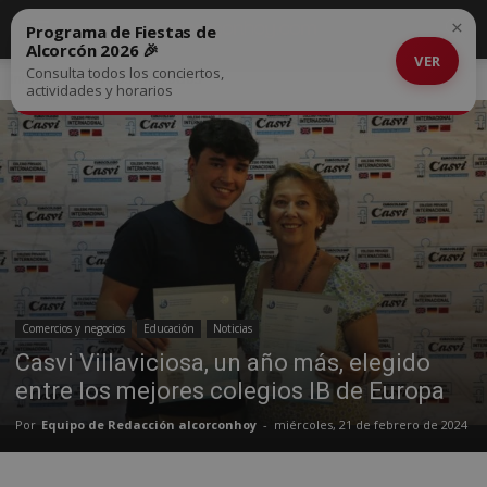
×
Programa de Fiestas de
Alcorcón 2026 🎉
VER
Consulta todos los conciertos,
Inicio
Comercios y negocios
actividades y horarios
Comercios y negocios
Educación
Noticias
Casvi Villaviciosa, un año más, elegido
entre los mejores colegios IB de Europa
Por
Equipo de Redacción alcorconhoy
-
miércoles, 21 de febrero de 2024