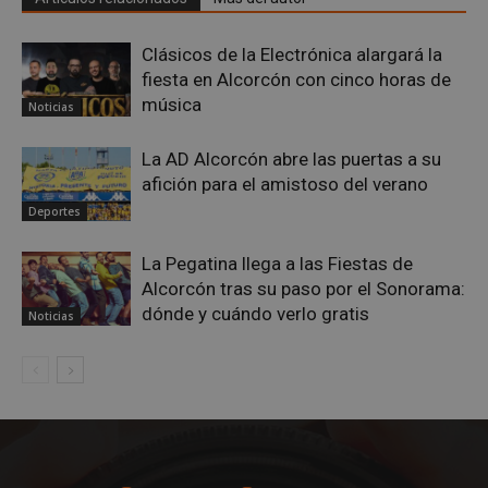
semanas
.youtube.com
Clásicos de la Electrónica alargará la
fiesta en Alcorcón con cinco horas de
música
Noticias
La AD Alcorcón abre las puertas a su
afición para el amistoso del verano
Deportes
La Pegatina llega a las Fiestas de
Alcorcón tras su paso por el Sonorama:
dónde y cuándo verlo gratis
Noticias
sp_t
1 año
Spotify Inc.
.spotify.com