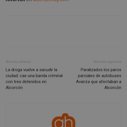
Artículo anterior
Artículo siguiente
Google
La droga vuelve a sacudir la
Paralizados los paros
Privacy Policy
ciudad: cae una banda criminal
parciales de autobuses
con tres detenidos en
Avanza que afectaban a
Alcorcón
Alcorcón
AWSALBCORS
1 semana
Amazon.com
Inc.
embed.bsky.app