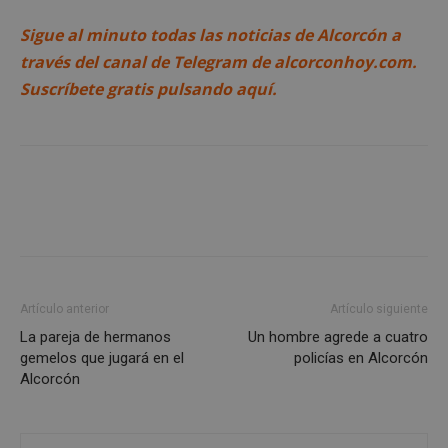
Cookies de rendimiento
Sigue al minuto todas las noticias de Alcorcón a
Cookies de preferencias
través del canal de Telegram de alcorconhoy.com.
Cookies de funcionalidad
Suscríbete gratis pulsando aquí.
Cookies no clasificadas
Las cookies estrictamente necesarias permiten la
funcionalidad principal del sitio web, como el
inicio de sesión de usuario y la gestión de cuentas.
El sitio web no se puede utilizar correctamente sin
las cookies estrictamente necesarias.
Proveedor
/
Nombre
Vencimient
Dominio
PHPSESSID
Sesión
PHP.net
alcorconhoy.com
Artículo anterior
Artículo siguiente
La pareja de hermanos
Un hombre agrede a cuatro
gemelos que jugará en el
policías en Alcorcón
Alcorcón