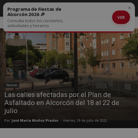
×
Programa de Fiestas de
Alcorcón 2026 🎉
VER
Consulta todos los conciertos,
Inicio
Noticias
actividades y horarios
Noticias
Las calles afectadas por el Plan de
Asfaltado en Alcorcón del 18 al 22 de
julio
Por
José María Muñoz Prados
-
martes, 19 de julio de 2022