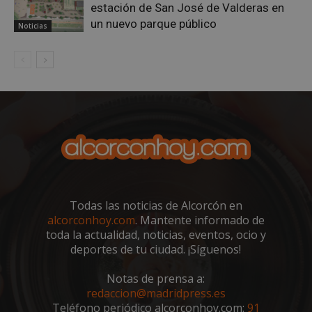
estación de San José de Valderas en
un nuevo parque público
Noticias
sp_landing
23 horas 59
Spotify Inc.
minutos
.spotify.com
Todas las noticias de Alcorcón en
alcorconhoy.com
. Mantente informado de
VISITOR_PRIVACY_METADATA
5 meses 4
YouTube
semanas
.youtube.com
toda la actualidad, noticias, eventos, ocio y
deportes de tu ciudad. ¡Síguenos!
Notas de prensa a:
redaccion@madridpress.es
Teléfono periódico alcorconhoy.com:
91