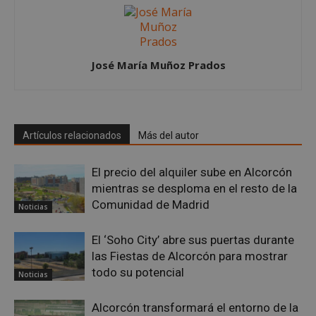
José María Muñoz Prados
Google
Privacy Policy
Artículos relacionados
Más del autor
El precio del alquiler sube en Alcorcón
AWSALBCORS
1 semana
Amazon.com
Inc.
mientras se desploma en el resto de la
embed.bsky.app
Comunidad de Madrid
Noticias
El ‘Soho City’ abre sus puertas durante
las Fiestas de Alcorcón para mostrar
todo su potencial
Noticias
Alcorcón transformará el entorno de la