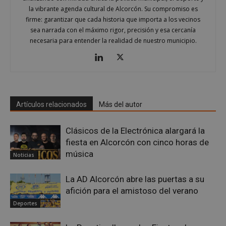
la vibrante agenda cultural de Alcorcón. Su compromiso es
Proveedor
/
Nombre
Vencimient
firme: garantizar que cada historia que importa a los vecinos
Dominio
sea narrada con el máximo rigor, precisión y esa cercanía
PHPSESSID
Sesión
PHP.net
necesaria para entender la realidad de nuestro municipio.
alcorconhoy.com
Artículos relacionados
Más del autor
Clásicos de la Electrónica alargará la
fiesta en Alcorcón con cinco horas de
música
Noticias
Google
La AD Alcorcón abre las puertas a su
Privacy Policy
afición para el amistoso del verano
Deportes