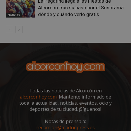
La Pegatina llega a las Fiestas de
Alcorcón tras su paso por el Sonorama:
AWSALBCORS
1 semana
Amazon.com
Inc.
dónde y cuándo verlo gratis
Noticias
embed.bsky.app
Todas las noticias de Alcorcón en
alcorconhoy.com
. Mantente informado de
toda la actualidad, noticias, eventos, ocio y
sp_landing
23 horas 59
Spotify Inc.
deportes de tu ciudad. ¡Síguenos!
minutos
.spotify.com
Notas de prensa a:
redaccion@madridpress.es