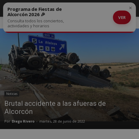
×
Programa de Fiestas de
Alcorcón 2026 🎉
VER
Consulta todos los conciertos,
Inicio
Noticias
actividades y horarios
Noticias
Brutal accidente a las afueras de
Alcorcón
Por
Diego Rivero
-
martes, 28 de junio de 2022