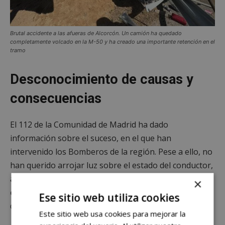
Brutal accidente a las afueras de Alcorcón.
Un camión ha quedado
completamente volcado en la M-50 y ha creado una importante retención en el
tramo
Desconocimiento de causas y
consecuencias
El 112 de la Comunidad de Madrid ha dado
información sobre el suceso, en el que han
intervenido los Bomberos de la región. Pese a ello, no
han querido arrojar luz sobre el estado del conductor,
aunque como se puede en las imágenes expuestas,
el
×
camión ha quedado completamente volcado
y
Ese sitio web utiliza cookies
destrozado en varias partes del mismo.
Este sitio web usa cookies para mejorar la