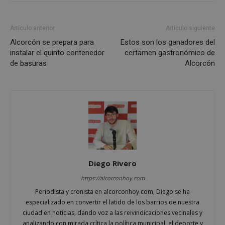
preferencias
funcionalidad
Artículo anterior
Artículo siguiente
Alcorcón se prepara para
Estos son los ganadores del
Cookies no clasificadas
instalar el quinto contenedor
certamen gastronómico de
de basuras
Alcorcón
Cookies estrictamente necesarias
Cookies de rendimiento
Cookies de preferencias
Cookies de funcionalidad
Diego Rivero
Cookies no clasificadas
https://alcorconhoy.com
Las cookies estrictamente necesarias permiten la
Periodista y cronista en alcorconhoy.com, Diego se ha
funcionalidad principal del sitio web, como el
especializado en convertir el latido de los barrios de nuestra
inicio de sesión de usuario y la gestión de cuentas.
ciudad en noticias, dando voz a las reivindicaciones vecinales y
El sitio web no se puede utilizar correctamente sin
las cookies estrictamente necesarias.
analizando con mirada crítica la política municipal, el deporte y