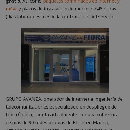
gratis.
Así como
paquetes combinados de internet y
móvil
y plazos de instalación de menos de 48 horas
Cookies estrictamente necesarias
(días laborables) desde la contratación del servicio.
Cookies de rendimiento
Cookies de preferencias
Cookies de funcionalidad
Cookies no clasificadas
Las cookies estrictamente necesarias permiten la
funcionalidad principal del sitio web, como el
inicio de sesión de usuario y la gestión de cuentas.
El sitio web no se puede utilizar correctamente sin
las cookies estrictamente necesarias.
Proveedor
/
Nombre
Vencimient
Dominio
PHPSESSID
Sesión
PHP.net
alcorconhoy.com
GRUPO AVANZA, operador de internet e ingeniería de
telecomunicaciones especializado en despliegue de
Fibra Óptica, cuenta actualmente con una cobertura
de más de 90 redes propias de FTTH en Madrid,