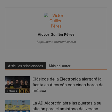
Víctor Guillén Pérez
https://www.alcorconhoy.com
sp_landing
23 horas 59
Spotify Inc.
minutos
.spotify.com
Artículos relacionados
Más del autor
Clásicos de la Electrónica alargará la
fiesta en Alcorcón con cinco horas de
VISITOR_PRIVACY_METADATA
5 meses 4
YouTube
música
Noticias
semanas
.youtube.com
La AD Alcorcón abre las puertas a su
afición para el amistoso del verano