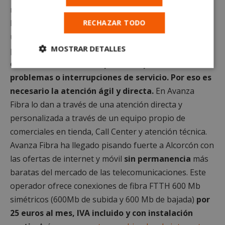
referente en el levante español, afincados en Murcia.
Lo cierto es que en un mundo interconectado elegir
RECHAZAR TODO
una conexión de calidad y continua de internet fibra
MOSTRAR DETALLES
para nuestro hogar o empresa es fundamental.
Hoy
en día, además, no nos podemos permitir
Cookies
Cookies de
problemas o interrupciones de servicio. Por eso es
estrictamente
rendimiento
necesarias
necesario la atención ágil y directa.
En Avanza
Fibra lo dan a través de una atención directa y
personalizada a través de un equipo propio de
Cookies de
Cookies de
comerciales en tienda, Call Center y atención técnica.
preferencias
funcionalidad
Avanza Fibra ha llegado pisando fuerte a Alcorcón con
las ofertas de internet y móvil
sin permanencia
más
baratas del mercado de las telecomunicaciones. Este
Cookies no clasificadas
operador ofrece conexiones de fibra FTTH 600 Mb
simétricos (600Mb de subida y 600 Mb de bajada)
por
25 euros al mes, IVA incluido y con instalación