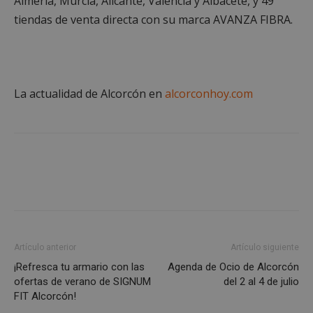
Almería, Murcia, Alicante, Valencia y Albacete, y 49
tiendas de venta directa con su marca AVANZA FIBRA.
La actualidad de Alcorcón en
alcorconhoy.com
Google
Privacy Policy
AWSALBCORS
1 semana
Amazon.com
Inc.
embed.bsky.app
Artículo anterior
Artículo siguiente
¡Refresca tu armario con las
Agenda de Ocio de Alcorcón
ofertas de verano de SIGNUM
del 2 al 4 de julio
FIT Alcorcón!