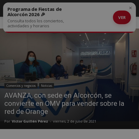
×
Programa de Fiestas de
Alcorcón 2026 🎉
VER
Consulta todos los conciertos,
Inicio
Comercios y negocios
actividades y horarios
Comercios y negocios
Noticias
AVANZA, con sede en Alcorcón, se
convierte en OMV para vender sobre la
red de Orange
Por
Víctor Guillén Pérez
-
viernes, 2 de julio de 2021