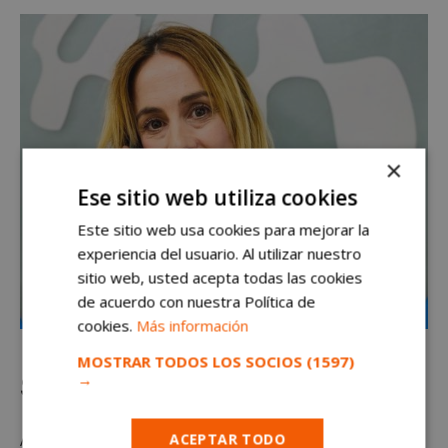
×
Ese sitio web utiliza cookies
Este sitio web usa cookies para mejorar la
experiencia del usuario. Al utilizar nuestro
sitio web, usted acepta todas las cookies
de acuerdo con nuestra Política de
cookies.
Más información
MOSTRAR TODOS LOS SOCIOS
(1597)
→
Sin permanencias
Avanza Fibra es el operador de fibra óptica y móvil
ACEPTAR TODO