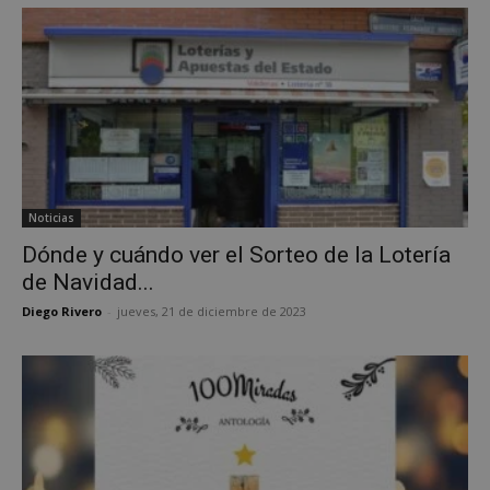
Noticias
Google
Dónde y cuándo ver el Sorteo de la Lotería
Privacy Policy
de Navidad...
Diego Rivero
-
jueves, 21 de diciembre de 2023
AWSALBCORS
1 semana
Amazon.com
Inc.
embed.bsky.app