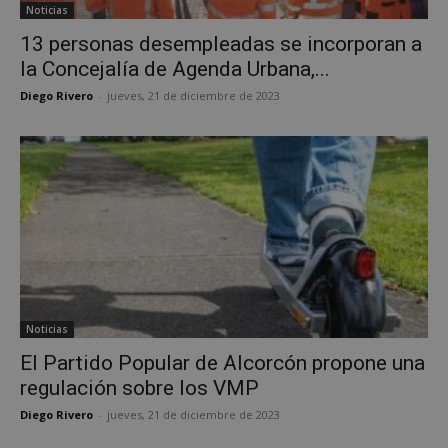
Noticias
13 personas desempleadas se incorporan a
la Concejalía de Agenda Urbana,...
Cookies estrictamente necesarias
Diego Rivero
-
jueves, 21 de diciembre de 2023
Cookies de rendimiento
Cookies de preferencias
Cookies de funcionalidad
Cookies no clasificadas
Las cookies estrictamente necesarias permiten la
funcionalidad principal del sitio web, como el
inicio de sesión de usuario y la gestión de cuentas.
El sitio web no se puede utilizar correctamente sin
las cookies estrictamente necesarias.
Noticias
Proveedor
/
Nombre
Vencimient
Dominio
El Partido Popular de Alcorcón propone una
PHPSESSID
Sesión
regulación sobre los VMP
PHP.net
alcorconhoy.com
Diego Rivero
-
jueves, 21 de diciembre de 2023