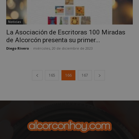
Noticias
La Asociación de Escritoras 100 Miradas
de Alcorcón presenta su primer...
Diego Rivero
-
miércoles, 20 de diciembre de 2023
sp_landing
23 horas 59
Spotify Inc.
165
166
167
minutos
.spotify.com
VISITOR_PRIVACY_METADATA
5 meses 4
YouTube
semanas
.youtube.com