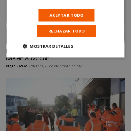
ACEPTAR TODO
RECHAZAR TODO
Noticias
MOSTRAR DETALLES
El quinto premio de la Lotería de Navidad
cae en Alcorcón
Cookies
Cookies de
estrictamente
rendimiento
Diego Rivero
-
viernes, 22 de diciembre de 2023
necesarias
Cookies de
Cookies de
preferencias
funcionalidad
Cookies no clasificadas