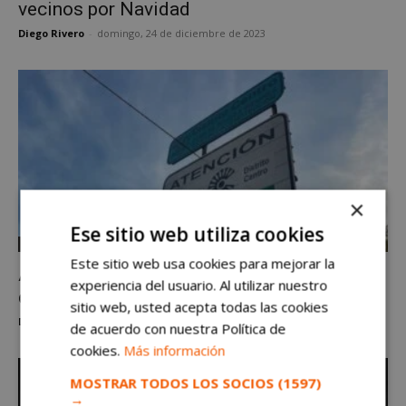
vecinos por Navidad
Diego Rivero
-
domingo, 24 de diciembre de 2023
×
Ese sitio web utiliza cookies
Comunidad
Este sitio web usa cookies para mejorar la
Así afectará la ZBE de Madrid a los vecinos
experiencia del usuario. Al utilizar nuestro
de Alcorcón
sitio web, usted acepta todas las cookies
Diego Rivero
-
viernes, 22 de diciembre de 2023
de acuerdo con nuestra Política de
cookies.
Más información
MOSTRAR TODOS LOS SOCIOS
(1597)
→