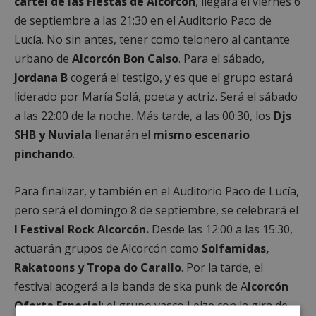
cartel de las Fiestas de Alcorcón
, llegará el viernes 6
de septiembre a las 21:30 en el Auditorio Paco de
Lucía. No sin antes, tener como telonero al cantante
urbano de
Alcorcón Bon Calso
. Para el sábado,
Jordana
B
cogerá el testigo, y es que el grupo estará
liderado por María Solá, poeta y actriz. Será el sábado
a las 22:00 de la noche. Más tarde, a las 00:30, los
Djs
SHB y Nuviala
llenarán el
mismo escenario
pinchando
.
Para finalizar, y también en el Auditorio Paco de Lucía,
pero será el domingo 8 de septiembre, se celebrará el
I Festival Rock Alcorcón.
Desde las 12:00 a las 15:30,
actuarán grupos de Alcorcón como
Solfamidas,
Rakatoons y Tropa do Carallo
. Por la tarde, el
festival acogerá a la banda de ska punk de A
lcorcón
Oferta Especial
; el grupo vasco Leize con la gira de