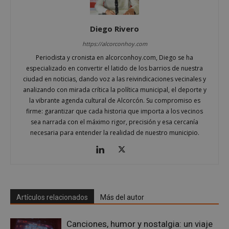
Las cookies estrictamente necesarias permiten la
funcionalidad principal del sitio web, como el
inicio de sesión de usuario y la gestión de cuentas.
Diego Rivero
El sitio web no se puede utilizar correctamente sin
las cookies estrictamente necesarias.
https://alcorconhoy.com
Periodista y cronista en alcorconhoy.com, Diego se ha
Proveedor
/
Nombre
Vencimient
Dominio
especializado en convertir el latido de los barrios de nuestra
ciudad en noticias, dando voz a las reivindicaciones vecinales y
PHPSESSID
Sesión
PHP.net
alcorconhoy.com
analizando con mirada crítica la política municipal, el deporte y
la vibrante agenda cultural de Alcorcón. Su compromiso es
firme: garantizar que cada historia que importa a los vecinos
sea narrada con el máximo rigor, precisión y esa cercanía
necesaria para entender la realidad de nuestro municipio.
Artículos relacionados
Más del autor
Canciones, humor y nostalgia: un viaje
Google