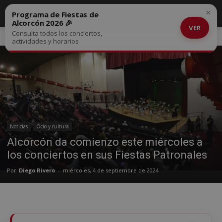
×
Programa de Fiestas de
Alcorcón 2026 🎉
VER
Consulta todos los conciertos,
Inicio
Noticias
actividades y horarios
Noticias
Ocio y cultura
Alcorcón da comienzo este miércoles a
los conciertos en sus Fiestas Patronales
Por
Diego Rivero
-
miércoles, 4 de septiembre de 2024