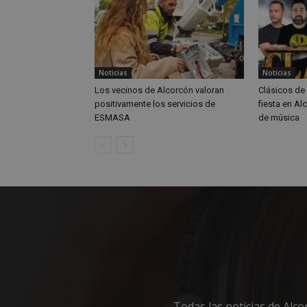
_ga_MP6BJ9ENMQ
iutk
_ga
Noticias
Noticias
YSC
Los vecinos de Alcorcón valoran
Clásicos de 
positivamente los servicios de
fiesta en Al
__gads
ESMASA
de música
VISITOR_INFO1_LIV
__eoi
Todas las noticias de Alc