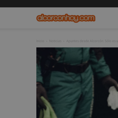
alcorconho
Inicio
Noticias
Apuntes desde Alcorcón: Sólo es 