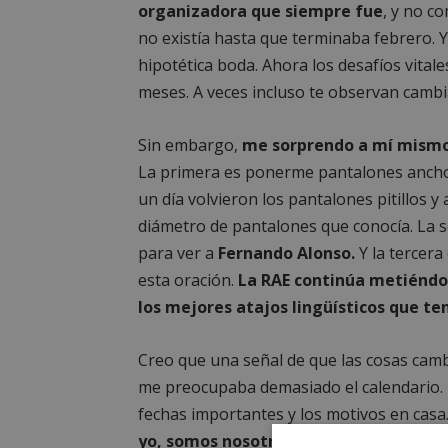
organizadora que siempre fue
, y no c
no existía hasta que terminaba febrero. Y
hipotética boda. Ahora los desafíos vitale
meses. A veces incluso te observan cambi
Sin embargo,
me sorprendo a mí mismo 
La primera es ponerme pantalones ancho
un día volvieron los pantalones pitillos y
diámetro de pantalones que conocía. La 
para ver a
Fernando Alonso.
Y la tercera 
esta oración.
La RAE continúa metiéndos
los mejores atajos lingüísticos que t
Creo que una señal de que las cosas camb
me preocupaba demasiado el calendario. E
fechas importantes y los motivos en casa
yo, somos nosotros tres,
quienes nos en