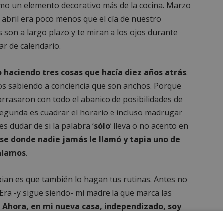
omo un elemento decorativo más de la cocina. Marzo
 abril era poco menos que el día de nuestro
s son a largo plazo y te miran a los ojos durante
ar de calendario.
haciendo tres cosas que hacía diez años atrás
.
s sabiendo a conciencia que son anchos. Porque
 arrasaron con todo el abanico de posibilidades de
segunda es cuadrar el horario e incluso madrugar
es dudar de si la palabra ‘
sólo
’ lleva o no acento en
e donde nadie jamás le llamó y tapia uno de
eníamos
.
ian es que también lo hagan tus rutinas. Antes no
ra -y sigue siendo- mi madre la que marca las
.
Ahora, en mi nueva casa, independizado, soy
cargamos de tenerlo actualizado. Y resulta que