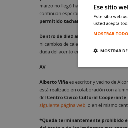
marzo no llegó hasta que terminó febrer
Ese sitio we
continúan esperándonos pacientemente.
Este sitio web usa
permitido tachar algo de la lista de q
usted acepta toda
MOSTRAR TODO
Dentro de diez años ya no habrá Ferna
ni cambios de calendario en la casa donde
MOSTRAR DE
duda del acento en sólo. Señal de que tod
AV
Cookies
estrictament
necesarias
Alberto Viña
es escritor y vecino de Alco
está realizado en colaboración con alumno
del
Centro Cívico Cultural Cooperante
siguiente página web
, o en el mismo cent
Cooki
*Queda terminantemente prohibido el 