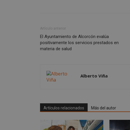
sp_t
Artículo anterior
__cf_bm
El Ayuntamiento de Alcorcón evalúa
positivamente los servicios prestados en
materia de salud
CookieScriptConse
Alberto Viña
Nombre
Nombre
Nombre
__gpi
__Secure-
ROLLOUT_TOKEN
Artículos relacionados
Más del autor
test_cookie
ttwid
OAID
IDE