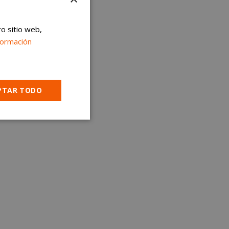
ro sitio web,
formación
PTAR TODO
Cookies no
clasificadas
encias