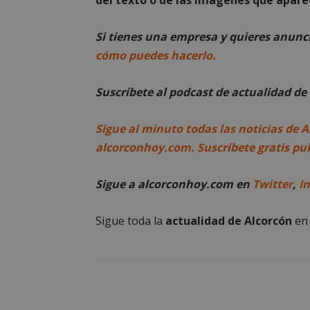
del texto o de las imágenes que aparec
Las cookies estricta
la gestión de cuenta
Si tienes una empresa y quieres anun
cómo puedes hacerlo.
Nombre
PHPSESSID
Suscríbete al podcast de actualidad d
Sigue al minuto todas las noticias de A
alcorconhoy.com. Suscríbete gratis pu
AWSALBCORS
Sigue a alcorconhoy.com en
Twitter
,
I
Sigue toda la
actualidad de Alcorcón
e
sp_landing
VISITOR_PRIVACY