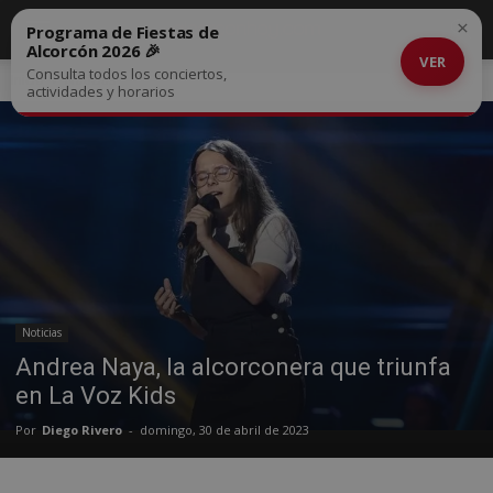
×
Programa de Fiestas de
Alcorcón 2026 🎉
VER
Consulta todos los conciertos,
Inicio
Noticias
actividades y horarios
Noticias
Andrea Naya, la alcorconera que triunfa
en La Voz Kids
Por
Diego Rivero
-
domingo, 30 de abril de 2023