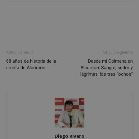
Cookies de
Cookies de
preferencias
funcionalidad
Cookies no clasificadas
Artículo anterior
Artículo siguiente
68 años de historia de la
Desde mi Colmena en
ermita de Alcorcón
Alcorcón: Sangre, sudor y
lágrimas: los tres “ochos”
Cookies estrictamente necesarias
Cookies de rendimiento
Cookies de preferencias
Cookies de funcionalidad
Cookies no clasificadas
Las cookies estrictamente necesarias permiten la
Diego Rivero