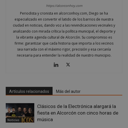
funcionalidad principal del sitio web, como el
inicio de sesión de usuario y la gestión de cuentas.
https://alcorconhoy.com
El sitio web no se puede utilizar correctamente sin
Periodista y cronista en alcorconhoy.com, Diego se ha
las cookies estrictamente necesarias.
especializado en convertir el latido de los barrios de nuestra
Proveedor
/
ciudad en noticias, dando voz a las reivindicaciones vecinales y
Nombre
Vencimient
Dominio
analizando con mirada crítica la política municipal, el deporte y
PHPSESSID
Sesión
PHP.net
la vibrante agenda cultural de Alcorcón. Su compromiso es
alcorconhoy.com
firme: garantizar que cada historia que importa a los vecinos
sea narrada con el máximo rigor, precisión y esa cercanía
necesaria para entender la realidad de nuestro municipio.
Artículos relacionados
Más del autor
Clásicos de la Electrónica alargará la
fiesta en Alcorcón con cinco horas de
Google
música
Noticias
Privacy Policy