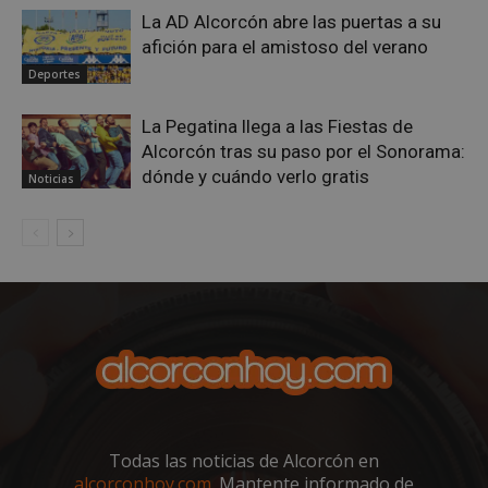
La AD Alcorcón abre las puertas a su
afición para el amistoso del verano
Deportes
AWSALBCORS
1 semana
Amazon.com
Inc.
La Pegatina llega a las Fiestas de
embed.bsky.app
Alcorcón tras su paso por el Sonorama:
dónde y cuándo verlo gratis
Noticias
Todas las noticias de Alcorcón en
sp_landing
23 horas 59
Spotify Inc.
minutos
.spotify.com
alcorconhoy.com
. Mantente informado de