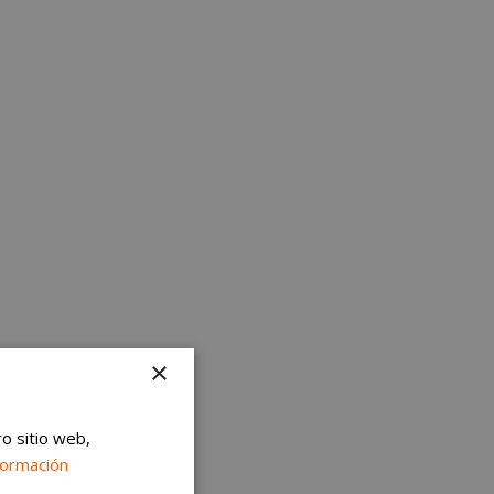
×
ro sitio web,
formación