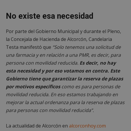
Cookies de rendimiento
Cookies de preferencias
No existe esa necesidad
Cookies de funcionalidad
Cookies no clasificadas
Por parte del Gobierno Municipal y durante el Pleno,
Las cookies estrictamente necesarias permiten la
la Concejala de Hacienda de Alcorcón, Candelaria
funcionalidad principal del sitio web, como el
inicio de sesión de usuario y la gestión de cuentas.
Testa manifestó que
“Solo tenemos una solicitud de
El sitio web no se puede utilizar correctamente sin
una farmacia y en relación a una PMR, es decir, para
las cookies estrictamente necesarias.
persona con movilidad reducida.
Es decir, no hay
Proveedor
/
Nombre
Vencimient
Dominio
esta necesidad y por eso votamos en contra. Este
PHPSESSID
Sesión
PHP.net
Gobierno tiene que garantizar la reserva de plazas
alcorconhoy.com
por motivos específicos
como es para personas de
movilidad reducida. En eso estamos trabajando en
mejorar la actual ordenanza para la reserva de plazas
para personas con movilidad reducida”.
La actualidad de Alcorcón en
alcorconhoy.com