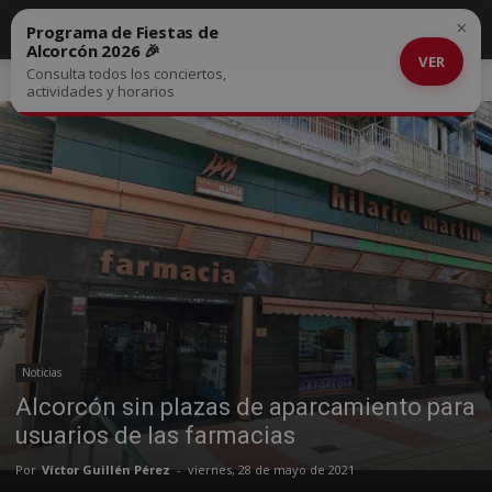
×
Programa de Fiestas de
Alcorcón 2026 🎉
VER
Consulta todos los conciertos,
Inicio
Noticias
actividades y horarios
Noticias
Alcorcón sin plazas de aparcamiento para
usuarios de las farmacias
Por
Víctor Guillén Pérez
-
viernes, 28 de mayo de 2021