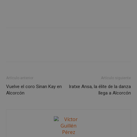
Google
Privacy Policy
AWSALBCORS
1 semana
Amazon.com
Inc.
embed.bsky.app
Artículo anterior
Artículo siguiente
Vuelve el coro Sinan Kay en
Iratxe Ansa, la élite de la danza
Alcorcón
llega a Alcorcón