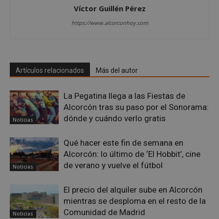
Víctor Guillén Pérez
https://www.alcorconhoy.com
sp_landing
23 horas 59
Spotify Inc.
minutos
.spotify.com
Artículos relacionados
Más del autor
La Pegatina llega a las Fiestas de
Alcorcón tras su paso por el Sonorama:
dónde y cuándo verlo gratis
Noticias
Qué hacer este fin de semana en
VISITOR_PRIVACY_METADATA
5 meses 4
YouTube
semanas
.youtube.com
Alcorcón: lo último de ‘El Hobbit’, cine
de verano y vuelve el fútbol
Noticias
El precio del alquiler sube en Alcorcón
mientras se desploma en el resto de la
Comunidad de Madrid
Noticias