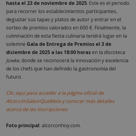
hasta el 23 de noviembre de 2025
. Este es el periodo
Cookies estrictamente necesarias
para recorrer los establecimientos participantes,
Cookies de rendimiento
degustar sus tapas y platos de autor y entrar en el
Cookies de preferencias
sorteo de premios valorados en 600 €. Finalmente, la
Cookies de funcionalidad
culminación de esta fiesta culinaria tendrá lugar en la
Cookies no clasificadas
solemne
Gala de Entrega de Premios el 3 de
Las cookies estrictamente necesarias permiten la
diciembre de 2025 a las 18:00 horas
en la discoteca
funcionalidad principal del sitio web, como el
Jowke
, donde se reconocerá la innovación y excelencia
inicio de sesión de usuario y la gestión de cuentas.
El sitio web no se puede utilizar correctamente sin
de los chefs que han definido la gastronomía del
las cookies estrictamente necesarias.
futuro.
Proveedor
/
Nombre
Vencimient
Dominio
Clic aquí para acceder a la página oficial de
PHPSESSID
Sesión
PHP.net
alcorconhoy.com
AlcorcónSaborQueMola y conocer más detalles
acerca de las inscripciones
Foto principal
: alcorconhoy.com.