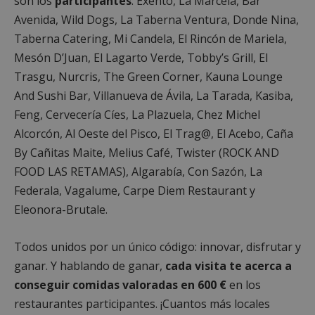
son los
participantes
: Exento, La Marcela, Bar
Avenida, Wild Dogs, La Taberna Ventura, Donde Nina,
Taberna Catering, Mi Candela, El Rincón de Mariela,
Mesón D’Juan, El Lagarto Verde, Tobby’s Grill, El
Trasgu, Nurcris, The Green Corner, Kauna Lounge
And Sushi Bar, Villanueva de Ávila, La Tarada, Kasiba,
Feng, Cervecería Cíes, La Plazuela, Chez Michel
Alcorcón, Al Oeste del Pisco, El Trag@, El Acebo, Caña
By Cañitas Maite, Melius Café, Twister (ROCK AND
FOOD LAS RETAMAS), Algarabía, Con Sazón, La
Federala, Vagalume, Carpe Diem Restaurant y
Eleonora-Brutale.
Todos unidos por un único código: innovar, disfrutar y
ganar. Y hablando de ganar,
cada visita te acerca a
conseguir comidas valoradas en 600 €
en los
restaurantes participantes. ¡Cuantos más locales