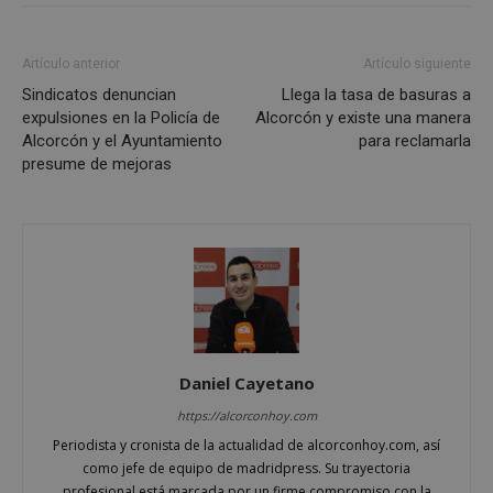
Artículo anterior
Artículo siguiente
Sindicatos denuncian
Llega la tasa de basuras a
expulsiones en la Policía de
Alcorcón y existe una manera
Alcorcón y el Ayuntamiento
para reclamarla
presume de mejoras
sp_landing
23 horas 59
Spotify Inc.
minutos
.spotify.com
VISITOR_PRIVACY_METADATA
5 meses 4
YouTube
Daniel Cayetano
semanas
.youtube.com
https://alcorconhoy.com
Periodista y cronista de la actualidad de alcorconhoy.com, así
como jefe de equipo de madridpress. Su trayectoria
profesional está marcada por un firme compromiso con la