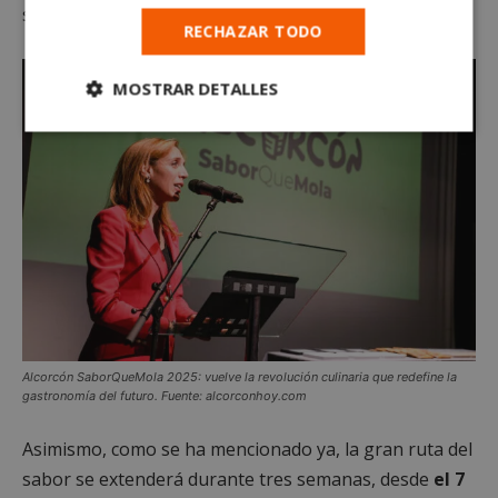
sabores que dominarán la gastronomía.
RECHAZAR TODO
MOSTRAR DETALLES
Cookies
Cookies de
estrictamente
rendimiento
necesarias
Cookies de
Cookies de
preferencias
funcionalidad
Cookies no clasificadas
Alcorcón SaborQueMola 2025: vuelve la revolución culinaria que redefine la
gastronomía del futuro. Fuente: alcorconhoy.com
Asimismo, como se ha mencionado ya, la gran ruta del
sabor se extenderá durante tres semanas, desde
el 7