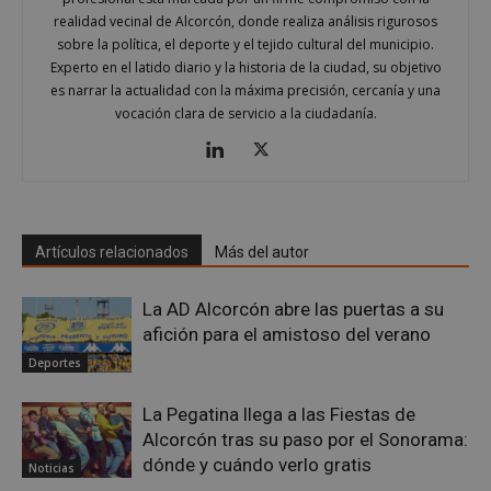
realidad vecinal de Alcorcón, donde realiza análisis rigurosos
sobre la política, el deporte y el tejido cultural del municipio.
Experto en el latido diario y la historia de la ciudad, su objetivo
es narrar la actualidad con la máxima precisión, cercanía y una
vocación clara de servicio a la ciudadanía.
Artículos relacionados
Más del autor
sp_t
1 año
Spotify Inc.
.spotify.com
La AD Alcorcón abre las puertas a su
afición para el amistoso del verano
Deportes
La Pegatina llega a las Fiestas de
Alcorcón tras su paso por el Sonorama:
dónde y cuándo verlo gratis
__cf_bm
29 minutos
Cloudflare Inc.
Noticias
58 segundo
.twitter.com