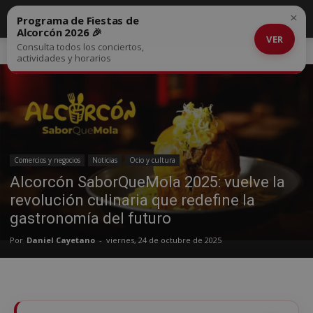
×
Programa de Fiestas de
Alcorcón 2026 🎉
VER
Consulta todos los conciertos,
Inicio
Comercios y negocios
actividades y horarios
Comercios y negocios
Noticias
Ocio y cultura
Alcorcón SaborQueMola 2025: vuelve la
revolución culinaria que redefine la
gastronomía del futuro
Por
Daniel Cayetano
-
viernes, 24 de octubre de 2025