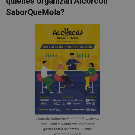
quiénes organizan Alcorcón
SaborQueMola?
Alcorcón SaborQueMola 2025: vuelve la
revolución culinaria que redefine la
gastronomía del futuro. Fuente:
alcorconhoy.com