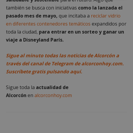
estrictamente
rendimiento
también se busca con iniciativas
como la lanzada el
necesarias
pasado mes de mayo,
que incitaba a
reciclar vidrio
en diferentes contenedores temáticos
expandidos por
Cookies de
Cookies de
toda la ciudad,
para entrar en un sorteo y ganar un
preferencias
funcionalidad
viaje a Disneyland París.
Sigue al minuto todas las noticias de Alcorcón a
Cookies no clasificadas
través del canal de Telegram de alcorconhoy.com.
Suscríbete gratis pulsando aquí.
Sigue toda la
actualidad de
Alcorcón
en
alcorconhoy.com
Cookies estrictamente necesarias
Cookies de rendimiento
Cookies de preferencias
Cookies de funcionalidad