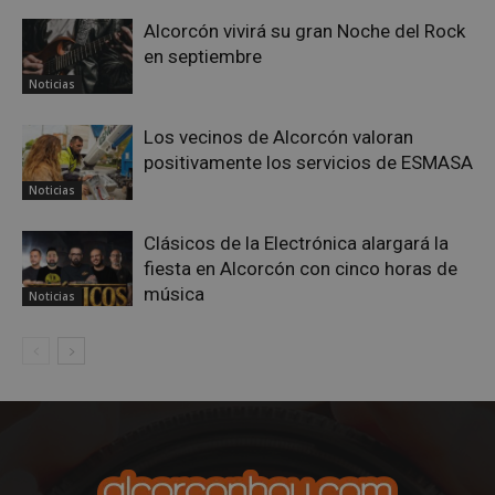
Google
Alcorcón vivirá su gran Noche del Rock
Privacy Policy
en septiembre
Noticias
Los vecinos de Alcorcón valoran
AWSALBCORS
1 semana
Amazon.com
positivamente los servicios de ESMASA
Inc.
embed.bsky.app
Noticias
Clásicos de la Electrónica alargará la
fiesta en Alcorcón con cinco horas de
música
Noticias