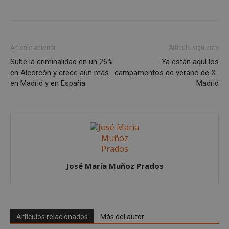
Cookies no clasificadas
Las cookies estrictamente necesarias permiten la
funcionalidad principal del sitio web, como el
inicio de sesión de usuario y la gestión de cuentas.
El sitio web no se puede utilizar correctamente sin
Artículo anterior
Artículo siguiente
las cookies estrictamente necesarias.
Sube la criminalidad en un 26%
Ya están aquí los
Proveedor
/
en Alcorcón y crece aún más
campamentos de verano de X-
Nombre
Vencimient
Dominio
en Madrid y en España
Madrid
PHPSESSID
Sesión
PHP.net
alcorconhoy.com
José María Muñoz Prados
Artículos relacionados
Más del autor