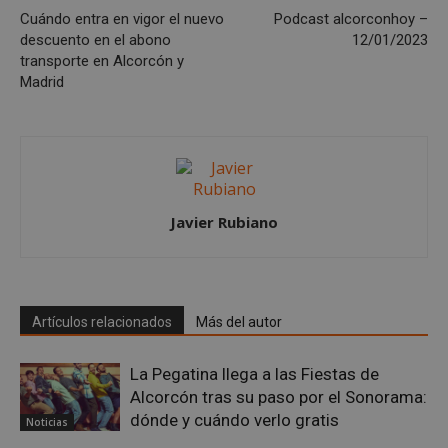
funcionalidad principal del sitio web, como el
Cuándo entra en vigor el nuevo
Podcast alcorconhoy –
inicio de sesión de usuario y la gestión de cuentas.
El sitio web no se puede utilizar correctamente sin
descuento en el abono
12/01/2023
las cookies estrictamente necesarias.
transporte en Alcorcón y
Madrid
Proveedor
/
Nombre
Vencimient
Dominio
PHPSESSID
Sesión
PHP.net
alcorconhoy.com
Javier Rubiano
Artículos relacionados
Más del autor
La Pegatina llega a las Fiestas de
Alcorcón tras su paso por el Sonorama:
Google
dónde y cuándo verlo gratis
Noticias
Privacy Policy