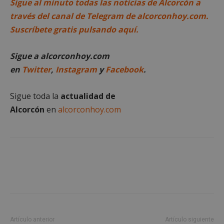
Sigue al minuto todas las noticias de Alcorcón a
través del canal de Telegram de alcorconhoy.com.
Cookies de
Cookies de
Suscríbete gratis pulsando aquí.
preferencias
funcionalidad
Sigue a alcorconhoy.com
en
Twitter
,
Instagram
y
Facebook
.
Cookies no clasificadas
Sigue toda la
actualidad de
Alcorcón
en
alcorconhoy.com
Cookies estrictamente necesarias
Cookies de rendimiento
Cookies de preferencias
Cookies de funcionalidad
Cookies no clasificadas
Las cookies estrictamente necesarias permiten la
Artículo anterior
Artículo siguiente