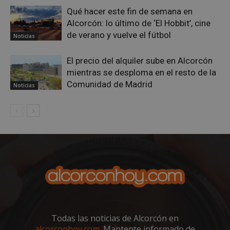
Qué hacer este fin de semana en
Alcorcón: lo último de ‘El Hobbit’, cine
de verano y vuelve el fútbol
Noticias
AWSALBCORS
1 semana
Amazon.com
Inc.
El precio del alquiler sube en Alcorcón
embed.bsky.app
mientras se desploma en el resto de la
Comunidad de Madrid
Noticias
Todas las noticias de Alcorcón en
sp_landing
23 horas 59
Spotify Inc.
minutos
.spotify.com
alcorconhoy.com
. Mantente informado de