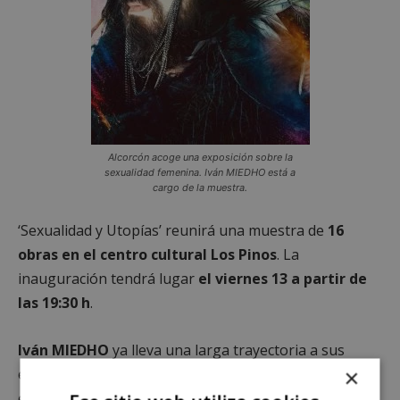
Alcorcón acoge una exposición sobre la
sexualidad femenina. Iván MIEDHO está a
cargo de la muestra.
‘Sexualidad y Utopías’ reunirá una muestra de
16
obras en el centro cultural Los Pinos
. La
inauguración tendrá lugar
el viernes 13 a partir de
las 19:30 h
.
Iván MIEDHO
ya lleva una larga trayectoria a sus
×
espaldas. Sus obras han sido expuestas en lugares
emblemáticos como el
Matadero de Madrid, el