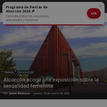
×
Programa de Fiestas de
Alcorcón 2026 🎉
VER
Consulta todos los conciertos,
Inicio
Noticias
actividades y horarios
Noticias
Ocio y cultura
Alcorcón acoge una exposición sobre la
sexualidad femenina
Por
Javier Rubiano
-
jueves, 12 de enero de 2023