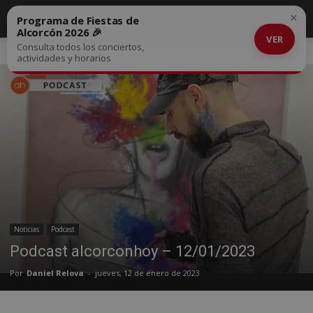
×
Programa de Fiestas de
Alcorcón 2026 🎉
VER
Consulta todos los conciertos,
Inicio
Noticias
actividades y horarios
Noticias
Podcast
Podcast alcorconhoy – 12/01/2023
Por
Daniel Relova
-
jueves, 12 de enero de 2023