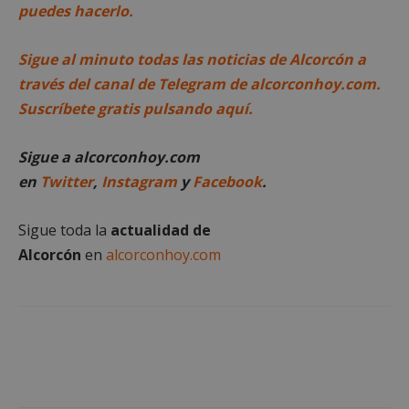
puedes hacerlo.
Privacy Policy
Sigue al minuto todas las noticias de Alcorcón a
través del canal de Telegram de alcorconhoy.com.
Suscríbete gratis pulsando aquí.
AWSALBCORS
1 semana
Amazon.com
Inc.
embed.bsky.app
Sigue a alcorconhoy.com
en
Twitter
,
Instagram
y
Facebook
.
Sigue toda la
actualidad de
Alcorcón
en
alcorconhoy.com