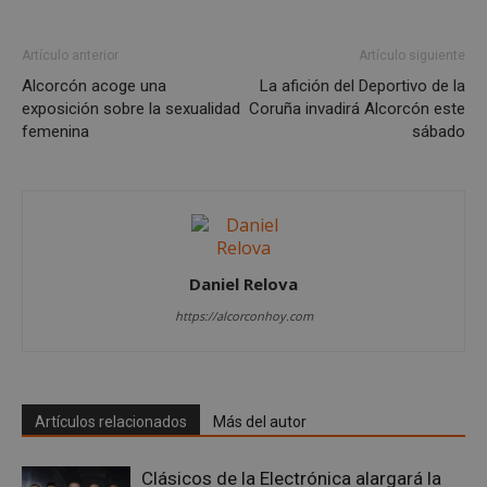
sp_landing
23 horas 59
Spotify Inc.
minutos
.spotify.com
Artículo anterior
Artículo siguiente
Alcorcón acoge una
La afición del Deportivo de la
exposición sobre la sexualidad
Coruña invadirá Alcorcón este
femenina
sábado
VISITOR_PRIVACY_METADATA
5 meses 4
YouTube
semanas
.youtube.com
Daniel Relova
https://alcorconhoy.com
Artículos relacionados
Más del autor
Clásicos de la Electrónica alargará la