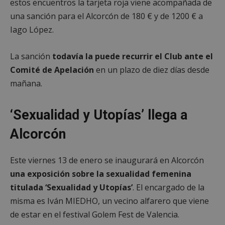
estos encuentros la tarjeta roja viene acompañada de
necesarias
una sanción para el Alcorcón de 180 € y de 1200 € a
Iago López.
Cookies de
Cookies de
preferencias
funcionalidad
La sanción
todavía la puede recurrir el Club ante el
Comité de Apelación
en un plazo de diez días desde
mañana.
Cookies no clasificadas
‘Sexualidad y Utopías’ llega a
Alcorcón
Este viernes 13 de enero se inaugurará en
Alcorcón
Cookies estrictamente necesarias
una exposición sobre la sexualidad femenina
Cookies de rendimiento
titulada ‘Sexualidad y Utopías’
. El encargado de la
Cookies de preferencias
misma es Iván MIEDHO, un vecino alfarero que viene
Cookies de funcionalidad
de estar en el festival Golem Fest de Valencia.
Cookies no clasificadas