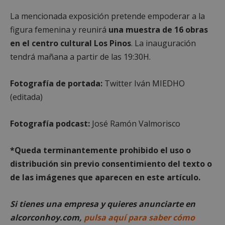
Las cookies estrictamente necesarias permiten la
La mencionada exposición pretende empoderar a la
funcionalidad principal del sitio web, como el
inicio de sesión de usuario y la gestión de cuentas.
figura femenina y
reunirá
una muestra de 16 obras
El sitio web no se puede utilizar correctamente sin
en el centro cultural Los Pinos
. La inauguración
las cookies estrictamente necesarias.
tendrá mañana a partir de las 19:30H.
Proveedor
/
Nombre
Vencimient
Dominio
PHPSESSID
Sesión
PHP.net
Fotografía de portada
:
Twitter Iván MIEDHO
alcorconhoy.com
(editada)
Fotografía podcast:
José Ramón Valmorisco
*Queda terminantemente prohibido el uso o
distribución sin previo consentimiento del texto o
de las imágenes que aparecen en este artículo.
Si tienes una empresa y quieres anunciarte en
alcorconhoy.com,
pulsa aquí para saber cómo
Google