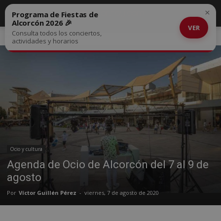
×
Programa de Fiestas de
Alcorcón 2026 🎉
VER
Consulta todos los conciertos,
Inicio
Ocio y cultura
actividades y horarios
Ocio y cultura
Agenda de Ocio de Alcorcón del 7 al 9 de
agosto
Por
Víctor Guillén Pérez
-
viernes, 7 de agosto de 2020