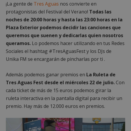
¡La gente de
Tres Aguas
nos convierte en
protagonistas del Festival del Verano!
Todas las
noches de 20:00 horas y hasta las 23:00 horas en la
Plaza Exterior podemos decidir las canciones que
AWSALBCORS
1 semana
Amazon.com
queremos que suenen y dedicarlas quien nosotros
Inc.
embed.bsky.app
queramos.
Lo podemos hacer utilizando en tus Redes
Sociales el hashtag #TresAguasFest y los DJs de
Unika FM se encargarán de pincharlas por ti .
Además podemos ganar premios en
La Ruleta de
Tres Aguas Fest desde el miércoles 22 de julio.
Con
cada ticket de más de 15 euros podemos girar la
ruleta interactiva en la pantalla digital para recibir un
premio. Hay más de 12.000 euros en premios.
sp_landing
23 horas 59
Spotify Inc.