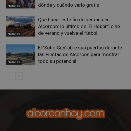
dónde y cuándo verlo gratis
CookieScriptConsent
4 semanas 
CookieScript
Noticias
días
alcorconhoy.com
Qué hacer este fin de semana en
Alcorcón: lo último de ‘El Hobbit’, cine
de verano y vuelve el fútbol
Noticias
El ‘Soho City’ abre sus puertas durante
las Fiestas de Alcorcón para mostrar
todo su potencial
Noticias
Proveedor
/
Nombre
Vencimiento
Descripció
Dominio
Nombre
Proveedor
/
Dominio
Vencimiento
Des
__Secure-
.youtube.com
5 meses 4
ROLLOUT_TOKEN
semanas
__gpi
.alcorconhoy.com
1 año 4
Es 
Proveedor
/
Nombre
Vencimiento
Descr
semanas
que
Dominio
ttwid
.tiktok.com
11 meses 4
Esta cookie 
coo
semanas
asocia