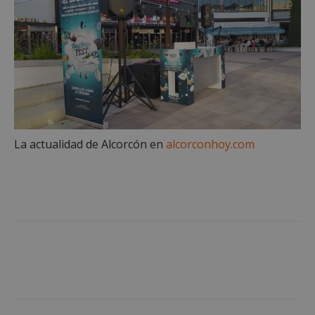
minutos
.spotify.com
VISITOR_PRIVACY_METADATA
5 meses 4
YouTube
semanas
.youtube.com
La actualidad de Alcorcón en
alcorconhoy.com