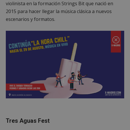
violinista en la formación Strings Bit que nació en
Las cookies estrictamente necesarias permiten la
funcionalidad principal del sitio web, como el
2015 para hacer llegar la música clásica a nuevos
inicio de sesión de usuario y la gestión de cuentas.
El sitio web no se puede utilizar correctamente sin
escenarios y formatos.
las cookies estrictamente necesarias.
Proveedor
/
Nombre
Vencimient
Dominio
PHPSESSID
Sesión
PHP.net
alcorconhoy.com
Tres Aguas Fest
Google
Privacy Policy