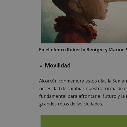
PHPSESSID
AWSALBCORS
En el elenco Roberto Benigni y Marine Va
Movilidad
sp_landing
Alcorcón conmemora estos días la Semana 
VISITOR_PRIVACY
necesidad de cambiar nuestra forma de de
fundamental para afrontar el futuro y la m
grandes retos de las ciudades.
sp_t