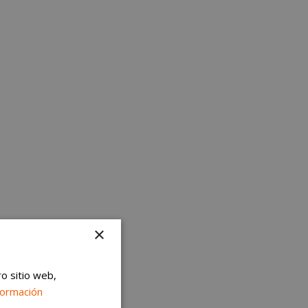
×
ro sitio web,
formación