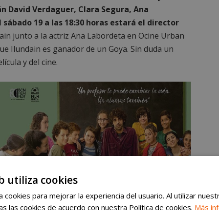
stán David Verdaguer, Clara Segura, Ana
 sábado 19 a las 18:30 horas estará el director
dain junto a la actriz Ana Labordeta en Ocine Urban
ue Ilundain es ganador de un Goya. Sin duda un
lícula y del cine.
b utiliza cookies
 cookies para mejorar la experiencia del usuario. Al utilizar nuest
s las cookies de acuerdo con nuestra Política de cookies.
Más in
del cuento clásico que goza de una enorme