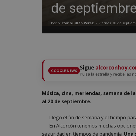
de septiembr
Por
Víctor Guillén Pérez
-
viernes, 18 de septie
Sigue
alcorconhoy.c
GOOGLE NEWS
Pulsa la estrella y recibe las n
Música, cine, meriendas, semana de la
al 20 de septiembre.
Llegó el fin de semana y el tiempo para
En Alcorcón tenemos muchas opciones p
seguridad en tiempos de pandemia.
Una 