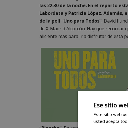
las 22:30 de la noche. En el reparto e
Labordeta y Patricia López. Además, el
de la peli “Uno para Todos”
, David Ilun
de X-Madrid Alcorcón. Hay que recordar q
aliciente más para ir a disfrutar de esta pe
Ese sitio we
Este sitio web usa
usted acepta toda
“Pinocho”.
En esta nueva interpretación 