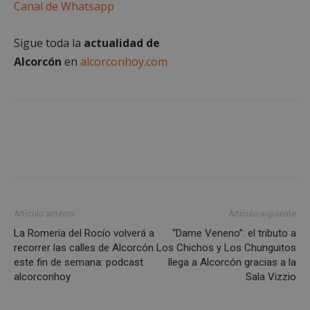
Cookies de funcionalidad
Canal de Whatsapp
Cookies no clasificadas
Sigue toda la
actualidad de
Las cookies estrictamente necesarias permiten la
funcionalidad principal del sitio web, como el
Alcorcón
en
alcorconhoy.com
inicio de sesión de usuario y la gestión de cuentas.
El sitio web no se puede utilizar correctamente sin
las cookies estrictamente necesarias.
Proveedor
/
Nombre
Vencimient
Dominio
PHPSESSID
Sesión
PHP.net
alcorconhoy.com
Artículo anterior
Artículo siguiente
La Romería del Rocío volverá a
“Dame Veneno”: el tributo a
recorrer las calles de Alcorcón
Los Chichos y Los Chunguitos
este fin de semana: podcast
llega a Alcorcón gracias a la
alcorconhoy
Sala Vizzio