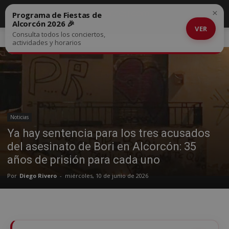
×
Programa de Fiestas de
Alcorcón 2026 🎉
VER
Consulta todos los conciertos,
Inicio
Noticias
actividades y horarios
Noticias
Ya hay sentencia para los tres acusados
del asesinato de Bori en Alcorcón: 35
años de prisión para cada uno
Por
Diego Rivero
-
miércoles, 10 de junio de 2026