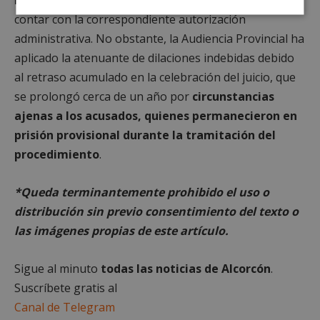
Cookies
Cookies de
contar con la correspondiente autorización
estrictamente
rendimiento
administrativa. No obstante, la Audiencia Provincial ha
necesarias
aplicado la atenuante de dilaciones indebidas debido
al retraso acumulado en la celebración del juicio, que
Cookies de
Cookies de
se prolongó cerca de un año por
circunstancias
preferencias
funcionalidad
ajenas a los acusados, quienes permanecieron en
prisión provisional durante la tramitación del
procedimiento
.
Cookies no clasificadas
*Queda terminantemente prohibido el uso o
distribución sin previo consentimiento del texto o
las imágenes propias de este artículo.
Cookies estrictamente necesarias
Sigue al minuto
todas las noticias de Alcorcón
.
Cookies de rendimiento
Suscríbete gratis al
Cookies de preferencias
Canal de Telegram