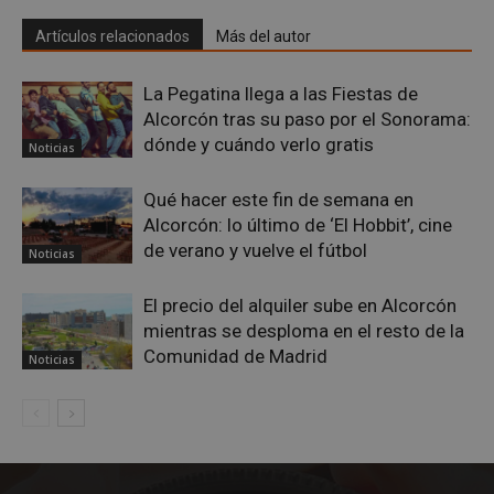
Artículos relacionados
Más del autor
sp_landing
23 horas 59
Spotify Inc.
minutos
.spotify.com
La Pegatina llega a las Fiestas de
Alcorcón tras su paso por el Sonorama:
dónde y cuándo verlo gratis
Noticias
Qué hacer este fin de semana en
Alcorcón: lo último de ‘El Hobbit’, cine
de verano y vuelve el fútbol
Noticias
VISITOR_PRIVACY_METADATA
5 meses 4
YouTube
semanas
.youtube.com
El precio del alquiler sube en Alcorcón
mientras se desploma en el resto de la
Comunidad de Madrid
Noticias