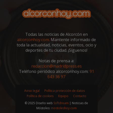
Todas las noticias de Alcorcón en
sp_t
1 año
Spotify Inc.
alcorconhoy.com
. Mantente informado de
.spotify.com
toda la actualidad, noticias, eventos, ocio y
deportes de tu ciudad. ¡Síguenos!
Notas de prensa a:
redaccion@madridpress.es
Teléfono periódico alcorconhoy.com:
91
643 36 97
__cf_bm
29 minutos
Cloudflare Inc.
58 segundo
.twitter.com
Aviso legal
Política protección de datos
Política de cookies
Equipo
Contacto
© 2025 Diseño web
Softdream
| Noticias de
Móstoles:
mostoleshoy.com