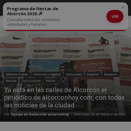
×
Programa de Fiestas de
Alcorcón 2026 🎉
VER
Consulta todos los conciertos,
Inicio
Alfareros ilustres
actividades y horarios
Alfareros ilustres
Comercios y negocios
Comunidad
Deportes
Educación
Noticias
Ocio y cultura
Política
Ya está en las calles de Alcorcón el
periódico de alcorconhoy.com, con todas
las noticias de la ciudad
Por
Equipo de Redacción alcorconhoy
-
miércoles, 22 de febrero de 2023