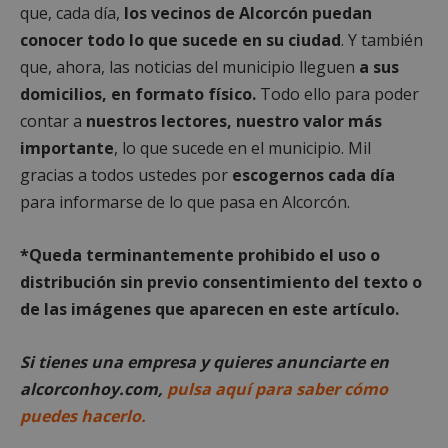
que, cada día,
los vecinos de Alcorcón puedan
conocer todo lo que sucede en su ciudad
. Y también
que, ahora, las noticias del municipio lleguen
a sus
domicilios, en formato físico.
Todo ello para poder
contar a
nuestros lectores, nuestro valor más
Google
importante
, lo que sucede en el municipio. Mil
Privacy Policy
gracias a todos ustedes por
escogernos cada día
para informarse de lo que pasa en Alcorcón.
*Queda terminantemente prohibido el uso o
AWSALBCORS
1 semana
Amazon.com
Inc.
distribución sin previo consentimiento del texto o
embed.bsky.app
de las imágenes que aparecen en este artículo.
Si tienes una empresa y quieres anunciarte en
alcorconhoy.com,
pulsa aquí para saber cómo
puedes hacerlo.