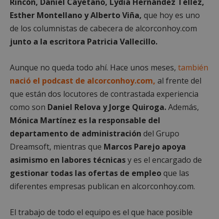
Rincón, Daniel Cayetano, Lydia Hernández Téllez,
Cookies estrictamente necesarias
Esther Montellano y Alberto Viña,
que hoy es uno
Cookies de rendimiento
de los columnistas de cabecera de alcorconhoy.com
Cookies de preferencias
junto a la escritora Patricia Vallecillo.
Cookies de funcionalidad
Cookies no clasificadas
Aunque no queda todo ahí. Hace unos meses,
también
Las cookies estrictamente necesarias permiten la
nació el podcast de alcorconhoy.com,
al frente del
funcionalidad principal del sitio web, como el
que están dos locutores de contrastada experiencia
inicio de sesión de usuario y la gestión de cuentas.
El sitio web no se puede utilizar correctamente sin
como son
Daniel Relova y Jorge Quiroga.
Además,
las cookies estrictamente necesarias.
Mónica Martínez es la responsable del
Proveedor
/
Nombre
Vencimient
Dominio
departamento de administración
del Grupo
Dreamsoft, mientras que
Marcos Parejo apoya
PHPSESSID
Sesión
PHP.net
alcorconhoy.com
asimismo en labores técnicas
y es el encargado de
gestionar todas las ofertas de empleo
que las
diferentes empresas publican en alcorconhoy.com.
El trabajo de todo el equipo es el que hace posible