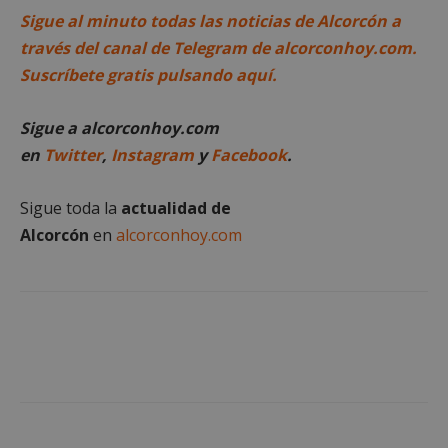
Sigue al minuto todas las noticias de Alcorcón a
través del canal de Telegram de alcorconhoy.com.
Suscríbete gratis pulsando aquí.
Sigue a alcorconhoy.com
sp_landing
23 horas 59
Spotify Inc.
en
Twitter
,
Instagram
y
Facebook
.
minutos
.spotify.com
Sigue toda la
actualidad de
Alcorcón
en
alcorconhoy.com
VISITOR_PRIVACY_METADATA
5 meses 4
YouTube
semanas
.youtube.com