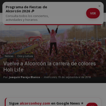
×
Programa de Fiestas de
Alcorcón 2026 🎉
VER
Consulta todos los conciertos,
Inicio
Noticias
actividades y horarios
Noticias
Ocio y cultura
Vuelve a Alcorcón la carrera de colores
Holi Life
Por
Joaquín Parejo Blanco
-
miércoles, 19 de septiembre de 2018
Sigue
alcorconhoy.com
en Google News ⭐