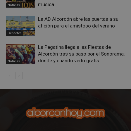
música
Noticias
La AD Alcorcón abre las puertas a su
afición para el amistoso del verano
Deportes
La Pegatina llega a las Fiestas de
Alcorcón tras su paso por el Sonorama:
Google
dónde y cuándo verlo gratis
Noticias
Privacy Policy
AWSALBCORS
1 semana
Amazon.com
Inc.
embed.bsky.app