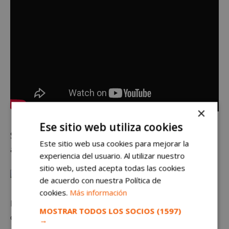
×
Ese sitio web utiliza cookies
Se lanzarán polvos de colores, con actividades de
Este sitio web usa cookies para mejorar la
animación con música y baile en el escenario.
experiencia del usuario. Al utilizar nuestro
sitio web, usted acepta todas las cookies
de acuerdo con nuestra Política de
cookies.
Más información
Las inscripciones se podrán hacer a través de la web
MOSTRAR TODOS LOS SOCIOS
(1597)
oficial
https://www.holilife.es/
→