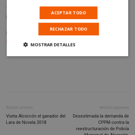
Te proponemos a disfrutar de esta cita durante 5
ACEPTAR TODO
kilometros bañados en los divertidos colores.
RECHAZAR TODO
Más noticias en AlcorconHoy en
https://alcorconhoy.com
MOSTRAR DETALLES
Cookies
Cookies de
estrictamente
rendimiento
necesarias
Cookies de
Cookies de
preferencias
funcionalidad
Artículo anterior
Artículo siguiente
Visita Alcorcón el ganador del
Desestimada la demanda de
Cookies no clasificadas
Lara de Novela 2018
CPPM contra la
reestructuración de Policía
Municipal de Alcorcón.