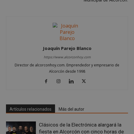
Cookies estrictamente necesarias
Cookies de rendimiento
Cookies de preferencias
Joaquín Parejo Blanco
Cookies de funcionalidad
https://www.alcorconhoy.com
Cookies no clasificadas
Director de alcorconhoy.com. Emprendedor y empresario de
Las cookies estrictamente necesarias permiten la
Alcorcón desde 1998
funcionalidad principal del sitio web, como el
inicio de sesión de usuario y la gestión de cuentas.
El sitio web no se puede utilizar correctamente sin
las cookies estrictamente necesarias.
Proveedor
/
Nombre
Vencimient
Dominio
Artículos relacionados
Más del autor
PHPSESSID
Sesión
PHP.net
alcorconhoy.com
Clásicos de la Electrónica alargará la
fiesta en Alcorcón con cinco horas de