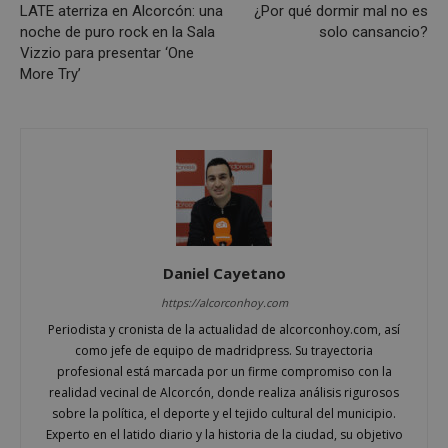
Nombre
Vencimient
LATE aterriza en Alcorcón: una
¿Por qué dormir mal no es
Dominio
noche de puro rock en la Sala
solo cansancio?
PHPSESSID
Sesión
PHP.net
Vizzio para presentar ‘One
alcorconhoy.com
More Try’
Daniel Cayetano
https://alcorconhoy.com
Google
Periodista y cronista de la actualidad de alcorconhoy.com, así
Privacy Policy
como jefe de equipo de madridpress. Su trayectoria
profesional está marcada por un firme compromiso con la
realidad vecinal de Alcorcón, donde realiza análisis rigurosos
sobre la política, el deporte y el tejido cultural del municipio.
Experto en el latido diario y la historia de la ciudad, su objetivo