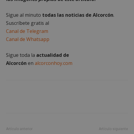
Sigue al minuto
todas las noticias de Alcorcón
.
Cookies no clasificadas
Suscríbete gratis al
Canal de Telegram
Canal de Whatsapp
Sigue toda la
actualidad de
Cookies estrictamente necesarias
Alcorcón
en
alcorconhoy.com
Cookies de rendimiento
Cookies de preferencias
Cookies de funcionalidad
Cookies no clasificadas
Las cookies estrictamente necesarias permiten la
funcionalidad principal del sitio web, como el
inicio de sesión de usuario y la gestión de cuentas.
El sitio web no se puede utilizar correctamente sin
las cookies estrictamente necesarias.
Artículo anterior
Artículo siguiente
Proveedor
/