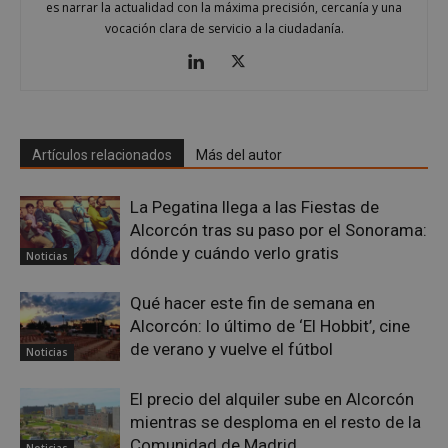
AWSALBCORS
1 semana
Amazon.com
es narrar la actualidad con la máxima precisión, cercanía y una
Inc.
vocación clara de servicio a la ciudadanía.
embed.bsky.app
Artículos relacionados
Más del autor
La Pegatina llega a las Fiestas de
Alcorcón tras su paso por el Sonorama:
dónde y cuándo verlo gratis
Noticias
Qué hacer este fin de semana en
Alcorcón: lo último de ‘El Hobbit’, cine
sp_landing
23 horas 59
Spotify Inc.
de verano y vuelve el fútbol
Noticias
minutos
.spotify.com
El precio del alquiler sube en Alcorcón
mientras se desploma en el resto de la
Comunidad de Madrid
Noticias