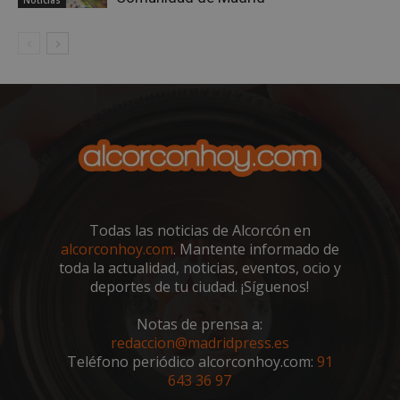
VISITOR_PRIVACY_METADATA
5 meses 4
YouTube
semanas
.youtube.com
Todas las noticias de Alcorcón en
alcorconhoy.com
. Mantente informado de
toda la actualidad, noticias, eventos, ocio y
deportes de tu ciudad. ¡Síguenos!
Notas de prensa a:
redaccion@madridpress.es
Teléfono periódico alcorconhoy.com:
91
643 36 97
sp_t
1 año
Spotify Inc.
.spotify.com