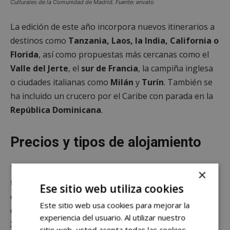
Culturales de la Comunidad de Madrid. Fuente: envato
La edición de este año incorpora nuevos itinerarios a
destinos como
Tanzania, Laos, la India, California o
Florida
, así como propuestas más cercanas como el
Valle del Jerte
, el
sur de Francia
, la campiña inglesa
o ciudades italianas como
Milán
y
Turín
. También se
ha incluido un crucero por el Caribe con parada en la
República Dominicana
.
Precios y tipos de alojamiento
Todos los viajes incluyen alojamiento en hoteles de
×
tres o más estrellas, régimen de pensión completa,
Ese sitio web utiliza cookies
excursiones organizadas y un guía acompañante
Este sitio web usa cookies para mejorar la
durante todo el recorrido. Los precios parten desde
experiencia del usuario. Al utilizar nuestro
350 euros por persona para estancias de cuatro
sitio web, usted acepta todas las cookies