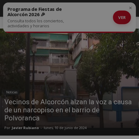
×
Programa de Fiestas de
Alcorcón 2026 🎉
VER
Consulta todos los conciertos,
Inicio
Noticias
actividades y horarios
Noticias
Vecinos de Alcorcón alzan la voz a causa
de un narcopiso en el barrio de
Polvoranca
Por
Javier Rubiano
-
lunes, 10 de junio de 2024