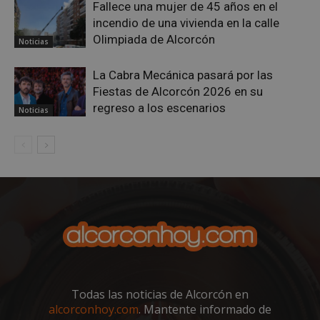
Fallece una mujer de 45 años en el
incendio de una vivienda en la calle
Olimpiada de Alcorcón
Noticias
AWSALBCORS
1 semana
Amazon.com
Inc.
La Cabra Mecánica pasará por las
embed.bsky.app
Fiestas de Alcorcón 2026 en su
regreso a los escenarios
Noticias
Todas las noticias de Alcorcón en
sp_landing
23 horas 59
Spotify Inc.
alcorconhoy.com
. Mantente informado de
minutos
.spotify.com