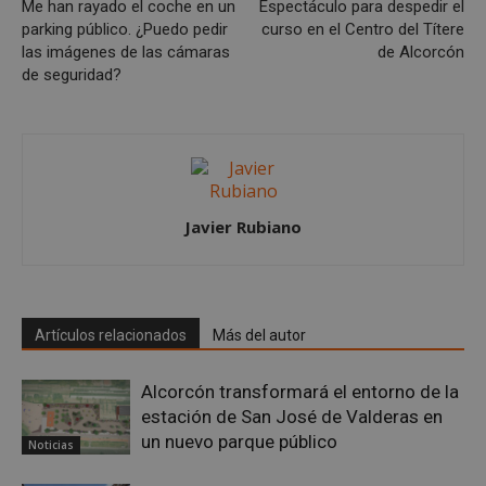
Me han rayado el coche en un
Espectáculo para despedir el
inicio de sesión de usuario y la gestión de cuentas.
parking público. ¿Puedo pedir
curso en el Centro del Títere
El sitio web no se puede utilizar correctamente sin
las cookies estrictamente necesarias.
las imágenes de las cámaras
de Alcorcón
de seguridad?
Proveedor
/
Nombre
Vencimient
Dominio
PHPSESSID
Sesión
PHP.net
alcorconhoy.com
Javier Rubiano
Artículos relacionados
Más del autor
Alcorcón transformará el entorno de la
estación de San José de Valderas en
Google
un nuevo parque público
Noticias
Privacy Policy