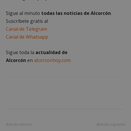
Sigue al minuto
todas las noticias de Alcorcón
.
Cookies de
Cookies de
preferencias
funcionalidad
Suscríbete gratis al
Canal de Telegram
Canal de Whatsapp
Cookies no clasificadas
Sigue toda la
actualidad de
Alcorcón
en
alcorconhoy.com
Cookies estrictamente necesarias
Cookies de rendimiento
Cookies de preferencias
Cookies de funcionalidad
Cookies no clasificadas
Artículo anterior
Artículo siguiente
Las cookies estrictamente necesarias permiten la
funcionalidad principal del sitio web, como el