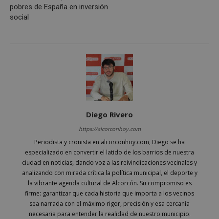
pobres de España en inversión
Cookies de preferencias
social
Cookies de funcionalidad
Cookies no clasificadas
Las cookies estrictamente necesarias permiten la
funcionalidad principal del sitio web, como el
inicio de sesión de usuario y la gestión de cuentas.
El sitio web no se puede utilizar correctamente sin
las cookies estrictamente necesarias.
Proveedor
/
Nombre
Vencimient
Dominio
Diego Rivero
PHPSESSID
Sesión
PHP.net
alcorconhoy.com
https://alcorconhoy.com
Periodista y cronista en alcorconhoy.com, Diego se ha
especializado en convertir el latido de los barrios de nuestra
ciudad en noticias, dando voz a las reivindicaciones vecinales y
analizando con mirada crítica la política municipal, el deporte y
la vibrante agenda cultural de Alcorcón. Su compromiso es
firme: garantizar que cada historia que importa a los vecinos
sea narrada con el máximo rigor, precisión y esa cercanía
necesaria para entender la realidad de nuestro municipio.