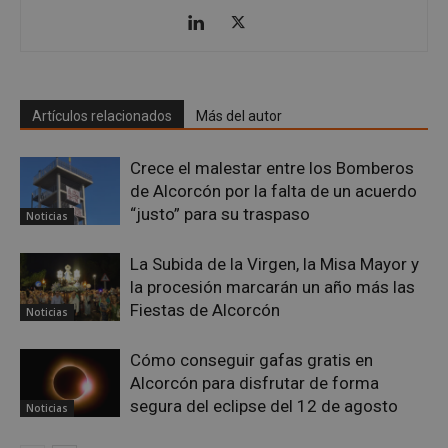
Google
Privacy Policy
Artículos relacionados
Más del autor
Crece el malestar entre los Bomberos
de Alcorcón por la falta de un acuerdo
AWSALBCORS
1 semana
Amazon.com
“justo” para su traspaso
Noticias
Inc.
embed.bsky.app
La Subida de la Virgen, la Misa Mayor y
la procesión marcarán un año más las
Fiestas de Alcorcón
Noticias
Cómo conseguir gafas gratis en
Alcorcón para disfrutar de forma
segura del eclipse del 12 de agosto
Noticias