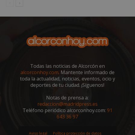
sp_landing
23 horas 59
Spotify Inc.
minutos
.spotify.com
Todas las noticias de Alcorcón en
alcorconhoy.com
. Mantente informado de
toda la actualidad, noticias, eventos, ocio y
deportes de tu ciudad. ¡Síguenos!
VISITOR_PRIVACY_METADATA
5 meses 4
YouTube
semanas
.youtube.com
Notas de prensa a:
redaccion@madridpress.es
Teléfono periódico alcorconhoy.com:
91
643 36 97
Aviso legal
Política protección de datos