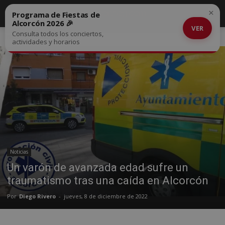
×
Programa de Fiestas de
Alcorcón 2026 🎉
VER
Consulta todos los conciertos,
Inicio
Noticias
actividades y horarios
Noticias
Un varón de avanzada edad sufre un
traumatismo tras una caída en Alcorcón
Por
Diego Rivero
-
jueves, 8 de diciembre de 2022