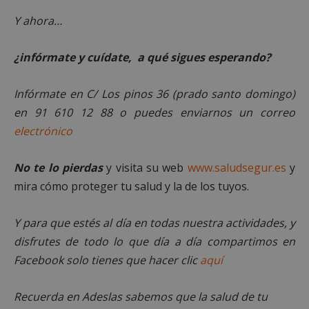
Amazon.com
Inc.
Y ahora…
embed.bsky.app
¿infórmate y cuídate, a qué sigues esperando?
Infórmate en C/ Los pinos 36 (prado santo domingo)
en 91 610 12 88 o puedes enviarnos un correo
electrónico
No te lo pierdas
y visita su web
www.saludsegur.es
y
mira cómo proteger tu salud y la de los tuyos.
Y para que estés al día en todas nuestra actividades, y
sp_landing
23 horas 59
Spotify Inc.
disfrutes de todo lo que día a día compartimos en
minutos
.spotify.com
Facebook solo tienes que hacer clic
aquí
Recuerda en Adeslas sabemos que la salud de tu