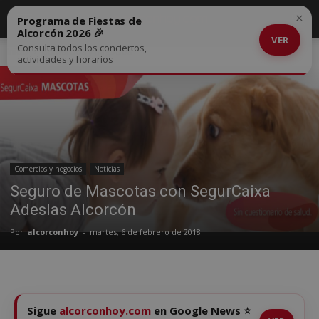
×
Programa de Fiestas de
Alcorcón 2026 🎉
VER
Consulta todos los conciertos,
Inicio
Comercios y negocios
actividades y horarios
Comercios y negocios
Noticias
Seguro de Mascotas con SegurCaixa
Adeslas Alcorcón
Por
alcorconhoy
-
martes, 6 de febrero de 2018
Sigue
alcorconhoy.com
en Google News ⭐