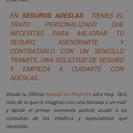
Nombre
Vencimient
Dominio
PHPSESSID
Sesión
PHP.net
EN
SEGUROS
ADESLAS
TIENES EL
alcorconhoy.com
TRATO PERSONALIZADO QUE
NECESITAS PARA MEJORAR TU
SEGURO, ASESORARTE Y
CONTRATARLO CON UN SENCILLO
TRAMITE, UNA SOLICITUD DE SEGURO
Y EMPIEZA A CUIDARTE CON
ADESLAS.
Desde tu Oficina
Adeslas en Alcorcón
sera muy fácil,
Google
Privacy Policy
más de lo que te imaginas con una llamada o un mail
y desde el primer momento podrás acudir a las
consultas de los médicos y especialistas que
necesitas.
AWSALBCORS
1 semana