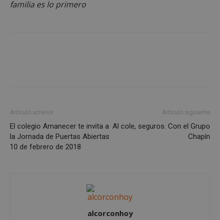
familia es lo primero
VISITOR_PRIVACY_METADATA
5 meses 4
YouTube
semanas
.youtube.com
Artículo anterior
Artículo siguiente
El colegio Amanecer te invita a
Al cole, seguros. Con el Grupo
la Jornada de Puertas Abiertas
Chapín
10 de febrero de 2018
sp_t
1 año
Spotify Inc.
alcorconhoy
.spotify.com