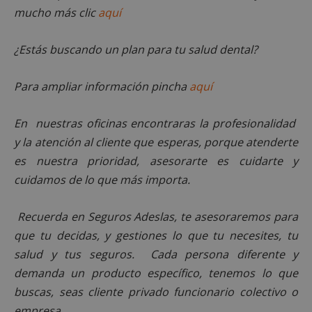
mucho más clic
aquí
Cookies no clasificadas
¿Estás buscando un plan para tu salud dental?
Para ampliar información pincha
aquí
En nuestras oficinas encontraras la profesionalidad
y la atención al cliente que esperas, porque atenderte
Cookies estrictamente necesarias
es nuestra prioridad, asesorarte es cuidarte y
Cookies de rendimiento
cuidamos de lo que más importa.
Cookies de preferencias
Cookies de funcionalidad
Recuerda en Seguros Adeslas, t
e asesoraremos para
Cookies no clasificadas
que tu decidas, y gestiones lo que tu necesites, tu
Las cookies estrictamente necesarias permiten la
salud y tus seguros. Cada persona diferente y
funcionalidad principal del sitio web, como el
inicio de sesión de usuario y la gestión de cuentas.
demanda un producto específico, tenemos lo que
El sitio web no se puede utilizar correctamente sin
las cookies estrictamente necesarias.
buscas, seas cliente privado funcionario colectivo o
empresa…
Proveedor
/