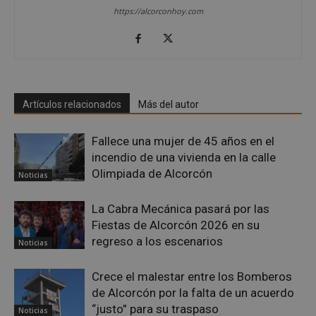
https://alcorconhoy.com
Artículos relacionados
Más del autor
__cf_bm
29 minutos
Cloudflare Inc.
58 segundo
.twitter.com
Fallece una mujer de 45 años en el
incendio de una vivienda en la calle
Olimpiada de Alcorcón
Noticias
La Cabra Mecánica pasará por las
Fiestas de Alcorcón 2026 en su
regreso a los escenarios
Noticias
CookieScriptConsent
4 semanas 
CookieScript
días
alcorconhoy.com
Crece el malestar entre los Bomberos
de Alcorcón por la falta de un acuerdo
“justo” para su traspaso
Noticias