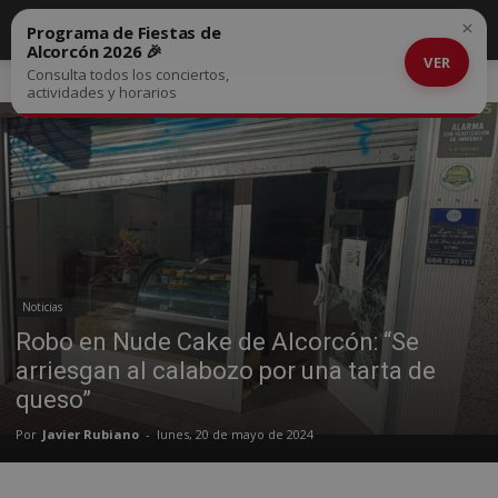
×
Programa de Fiestas de
Alcorcón 2026 🎉
VER
Consulta todos los conciertos,
Inicio
Noticias
actividades y horarios
Noticias
Robo en Nude Cake de Alcorcón: “Se
arriesgan al calabozo por una tarta de
queso”
Por
Javier Rubiano
-
lunes, 20 de mayo de 2024