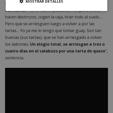
MOSTRAR DETALLES
Llegados a este punto,
Paula prefiere tomárselo
con humor
. “Es lo más impactante. Porque entran,
Cookies
Cookies de
estrictamente
rendimiento
hacen destrozos, cogen la caja, tiran todo al suelo…
necesarias
Pero que se arriesguen luego a volver a por las
tartas… Yo ya me lo tengo que tomar guay. Son tan
buenas (sus tartas), que se han arriesgado a volver
Cookies de
Cookies de
preferencias
funcionalidad
los ladrones.
Un elogio total, se arriesgan a tres o
cuatro días en el calabozo por una tarta de queso
“,
sentencia.
Cookies no clasificadas
Cookies estrictamente necesarias
Cookies de rendimiento
Cookies de preferencias