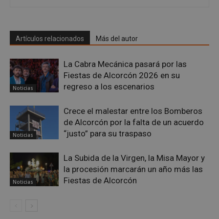
sp_landing
23 horas 59
Spotify Inc.
Artículos relacionados
Más del autor
minutos
.spotify.com
La Cabra Mecánica pasará por las
Fiestas de Alcorcón 2026 en su
regreso a los escenarios
Noticias
Crece el malestar entre los Bomberos
de Alcorcón por la falta de un acuerdo
VISITOR_PRIVACY_METADATA
5 meses 4
YouTube
“justo” para su traspaso
semanas
.youtube.com
Noticias
La Subida de la Virgen, la Misa Mayor y
la procesión marcarán un año más las
Fiestas de Alcorcón
Noticias