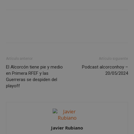
Google
Privacy Policy
AWSALBCORS
1 semana
Amazon.com
Artículo anterior
Artículo siguiente
Inc.
embed.bsky.app
El Alcorcón tiene pie y medio
Podcast alcorconhoy –
en Primera RFEF y las
20/05/2024
Guerreras se despiden del
playoff
Javier Rubiano