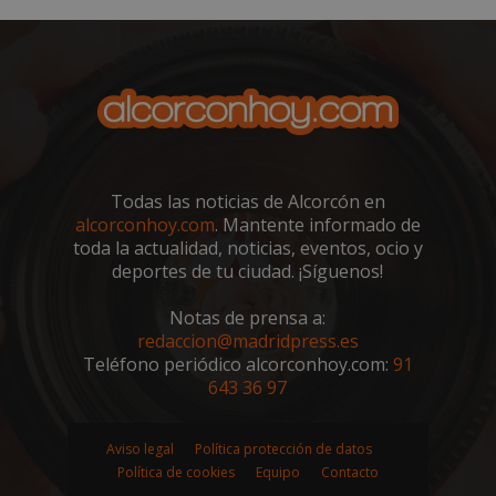
sp_t
1 año
Spotify Inc.
.spotify.com
Todas las noticias de Alcorcón en
alcorconhoy.com
. Mantente informado de
toda la actualidad, noticias, eventos, ocio y
deportes de tu ciudad. ¡Síguenos!
Notas de prensa a:
redaccion@madridpress.es
Teléfono periódico alcorconhoy.com:
91
__cf_bm
29 minutos
643 36 97
Cloudflare Inc.
58 segundo
.twitter.com
Aviso legal
Política protección de datos
Política de cookies
Equipo
Contacto