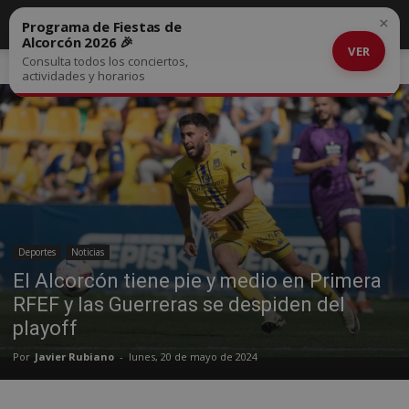
×
Programa de Fiestas de
Alcorcón 2026 🎉
VER
Consulta todos los conciertos,
Inicio
Deportes
actividades y horarios
Deportes
Noticias
El Alcorcón tiene pie y medio en Primera
RFEF y las Guerreras se despiden del
playoff
Por
Javier Rubiano
-
lunes, 20 de mayo de 2024