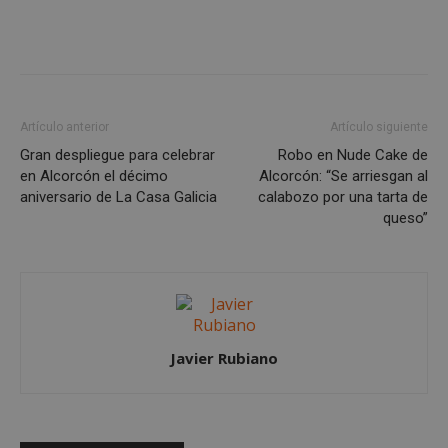
Artículo anterior
Artículo siguiente
Gran despliegue para celebrar
Robo en Nude Cake de
en Alcorcón el décimo
Alcorcón: “Se arriesgan al
aniversario de La Casa Galicia
calabozo por una tarta de
queso”
Google
Privacy Policy
Javier Rubiano
AWSALBCORS
1 semana
Amazon.com
Inc.
embed.bsky.app