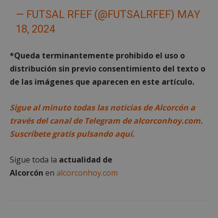
— FUTSAL RFEF (@FUTSALRFEF)
MAY
18, 2024
*Queda terminantemente prohibido el uso o
Cookies estrictamente necesarias
distribución sin previo consentimiento del texto o
Cookies de rendimiento
de las imágenes que aparecen en este artículo.
Cookies de preferencias
Cookies de funcionalidad
Sigue al minuto todas las noticias de Alcorcón a
Cookies no clasificadas
través del canal de Telegram de alcorconhoy.com.
Suscríbete gratis pulsando aquí.
Las cookies estrictamente necesarias permiten la
funcionalidad principal del sitio web, como el
inicio de sesión de usuario y la gestión de cuentas.
Sigue toda la
actualidad de
El sitio web no se puede utilizar correctamente sin
las cookies estrictamente necesarias.
Alcorcón
en
alcorconhoy.com
Proveedor
/
Nombre
Vencimient
Dominio
PHPSESSID
Sesión
PHP.net
alcorconhoy.com