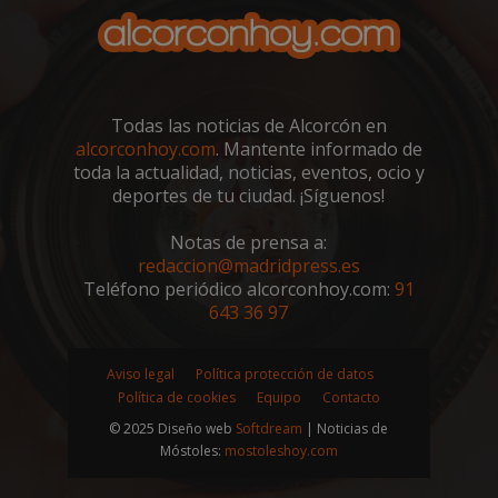
VISITOR_PRIVACY_METADATA
5 meses 4
YouTube
semanas
.youtube.com
Todas las noticias de Alcorcón en
alcorconhoy.com
. Mantente informado de
toda la actualidad, noticias, eventos, ocio y
deportes de tu ciudad. ¡Síguenos!
Notas de prensa a:
redaccion@madridpress.es
Teléfono periódico alcorconhoy.com:
91
643 36 97
Aviso legal
Política protección de datos
sp_t
1 año
Spotify Inc.
Política de cookies
Equipo
Contacto
.spotify.com
© 2025 Diseño web
Softdream
| Noticias de
Móstoles:
mostoleshoy.com