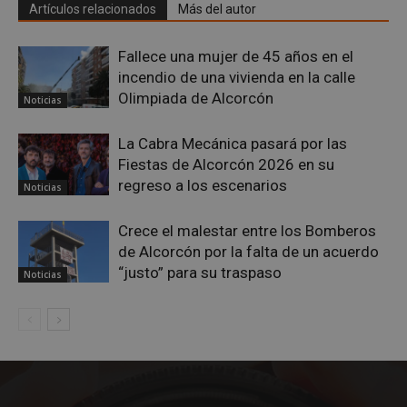
Artículos relacionados
Más del autor
Fallece una mujer de 45 años en el
incendio de una vivienda en la calle
Olimpiada de Alcorcón
Noticias
La Cabra Mecánica pasará por las
Fiestas de Alcorcón 2026 en su
regreso a los escenarios
Noticias
Crece el malestar entre los Bomberos
sp_landing
23 horas 59
Spotify Inc.
de Alcorcón por la falta de un acuerdo
minutos
.spotify.com
“justo” para su traspaso
Noticias