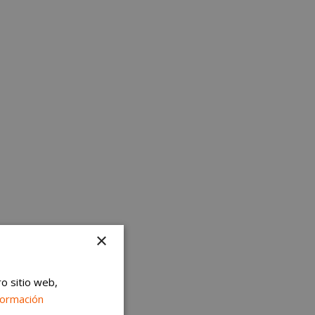
×
ro sitio web,
formación