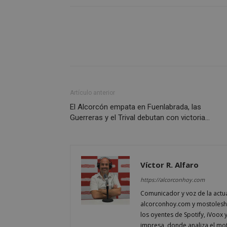
PHPSESSID
AWSALBCORS
Artículo anterior
El Alcorcón empata en Fuenlabrada, las
Guerreras y el Trival debutan con victoria…
sp_landing
VISITOR_PRIVACY
Víctor R. Alfaro
https://alcorconhoy.com
Comunicador y voz de la actu
alcorconhoy.com y mostoleshoy
sp_t
los oyentes de Spotify, iVoox 
impresa, donde analiza el mo