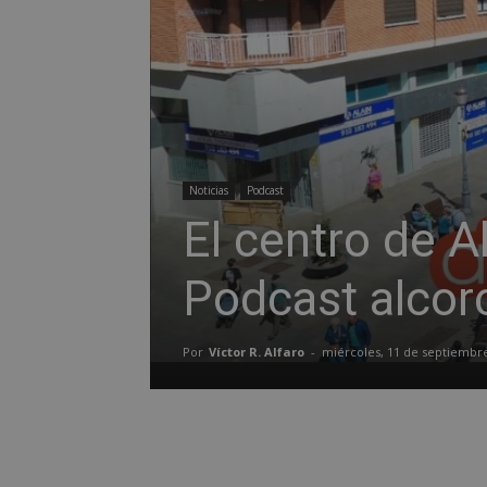
Noticias
Podcast
El centro de 
Podcast alco
Por
Víctor R. Alfaro
-
miércoles, 11 de septiembr