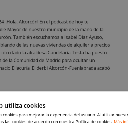
. ¡Hola, Alcorcón! En el podcast de hoy te
calle Mayor de nuestro municipio de la mano de la
orcón. También escuchamos a Isabel Díaz Ayuso,
lando de las nuevas viviendas de alquiler a precios
 otro lado la alcaldesa Candelaria Testa ha puesto
s de la Comunidad de Madrid para ocultar un
nacio Ellacuría. El derbi Alcorcón-Fuenlabrada acabó
b utiliza cookies
nt corporate
 cookies para mejorar la experiencia del usuario. Al utilizar nuest
s las cookies de acuerdo con nuestra Política de cookies.
Más in