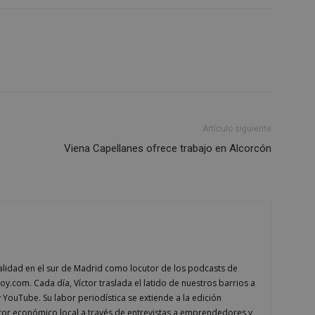
Sesión
Cookie generada por aplicaciones
PHP.net
lenguaje PHP. Este es un identifi
alcorconhoy.com
general que se utiliza para mante
de sesión del usuario. Normalm
generado al azar, la forma en qu
específico del sitio, pero un bue
mantener un estado de inicio de 
usuario entre páginas.
1 semana
Para un soporte continuo de adh
Amazon.com
de uso de CORS después de la act
Inc.
Chromium, estamos creando cook
embed.bsky.app
adicionales para cada una de esta
Artículo siguiente
Google Privacy Policy
adherencia basadas en la duració
Viena Capellanes ofrece trabajo en Alcorcón
AWSALBCORS (ALB).
23 horas 59
Requerido para garantizar la func
Spotify Inc.
minutos
complemento Spotify integrado. 
.spotify.com
resultado ninguna funcionalidad e
_METADATA
5 meses 4
Esta cookie se utiliza para almace
YouTube
semanas
consentimiento del usuario y las
.youtube.com
privacidad para su interacción con 
datos sobre el consentimiento del
relación con diversas políticas y 
privacidad, asegurando que sus p
alidad en el sur de Madrid como locutor de los podcasts de
honradas en futuras sesiones.
.com. Cada día, Víctor traslada el latido de nuestros barrios a
1 año
Requerido para garantizar la func
Spotify Inc.
y YouTube. Su labor periodística se extiende a la edición
complemento Spotify integrado. 
.spotify.com
resultado ninguna funcionalidad e
tor económico local a través de entrevistas a emprendedores y