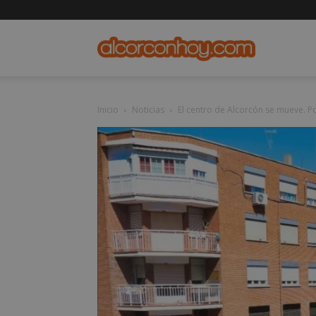
alcorconho
Inicio
Noticias
El centro de Alcorcón se mueve. 