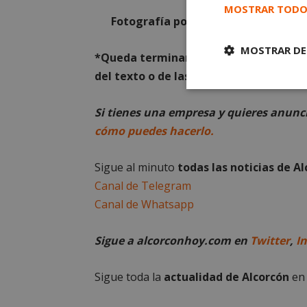
MOSTRAR TODO
Fotografía podcast:
Joaquín Parejo
MOSTRAR DE
*Queda terminantemente prohibido el 
del texto o de las imágenes que aparec
Cookies
estrictament
Si tienes una empresa y quieres anun
necesarias
cómo puedes hacerlo.
Sigue al minuto
todas las noticias de A
Canal de Telegram
Canal de Whatsapp
Cooki
Sigue a alcorconhoy.com en
Twitter
,
I
Las cookies estricta
la gestión de cuenta
Sigue toda la
actualidad de Alcorcón
e
Nombre