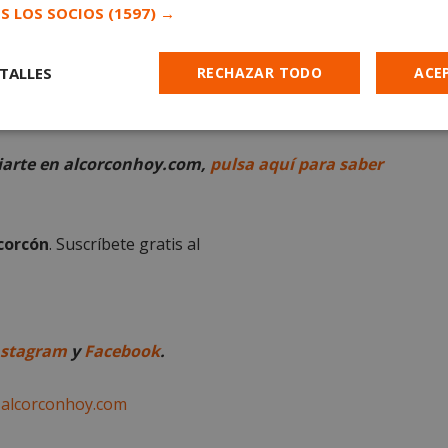
S LOS SOCIOS
(1597) →
TALLES
RECHAZAR TODO
ACE
uso o distribución sin previo consentimiento
en en este artículo.
Cookies de
Cookies de
Cookies de
e
rendimiento
preferencias
funcionalidad
ciarte en alcorconhoy.com,
pulsa aquí para saber
lcorcón
. Suscríbete gratis al
es estrictamente necesarias
Cookies de rendimiento
Cookies de prefer
Cookies de funcionalidad
Cookies no clasificadas
nstagram
y
Facebook
.
mente necesarias permiten la funcionalidad principal del sitio web, como el inicio d
s. El sitio web no se puede utilizar correctamente sin las cookies estrictamente nece
n
alcorconhoy.com
Proveedor
/
Vencimiento
Descripción
Dominio