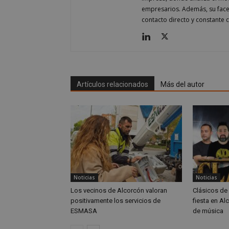
empresarios. Además, su fac
__cf_bm
contacto directo y constante c
CookieScriptConse
Artículos relacionados
Más del autor
Nombre
Nombre
Nombre
__gpi
__Secure-
ROLLOUT_TOKEN
test_cookie
ttwid
OAID
IDE
Noticias
Noticias
Los vecinos de Alcorcón valoran
Clásicos de 
positivamente los servicios de
fiesta en Al
_ga_MP6BJ9ENMQ
iutk
ESMASA
de música