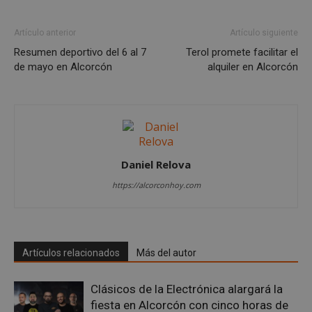
__cf_bm
29 minutos
Cloudflare Inc.
Artículo anterior
Artículo siguiente
58 segundo
.twitter.com
Resumen deportivo del 6 al 7
Terol promete facilitar el
de mayo en Alcorcón
alquiler en Alcorcón
Daniel Relova
CookieScriptConsent
4 semanas 
CookieScript
días
alcorconhoy.com
https://alcorconhoy.com
Artículos relacionados
Más del autor
Clásicos de la Electrónica alargará la
fiesta en Alcorcón con cinco horas de