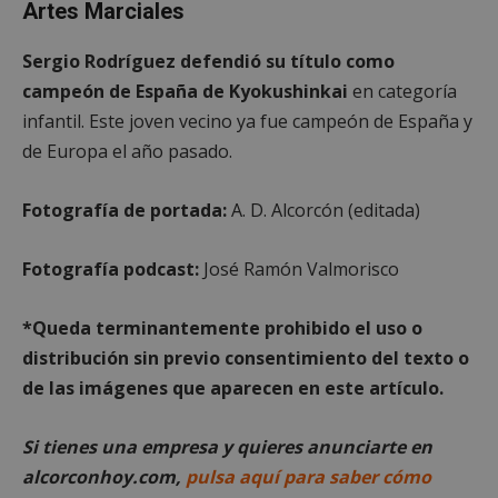
Artes Marciales
Sergio Rodríguez defendió su título como
campeón de España de Kyokushinkai
en categoría
infantil. Este joven vecino ya fue campeón de España y
de Europa el año pasado.
Fotografía de portada
:
A. D. Alcorcón (editada)
sp_landing
23 horas 59
Spotify Inc.
minutos
.spotify.com
Fotografía podcast:
José Ramón Valmorisco
*Queda terminantemente prohibido el uso o
distribución sin previo consentimiento del texto o
de las imágenes que aparecen en este artículo.
Si tienes una empresa y quieres anunciarte en
VISITOR_PRIVACY_METADATA
5 meses 4
YouTube
semanas
.youtube.com
alcorconhoy.com,
pulsa aquí para saber cómo