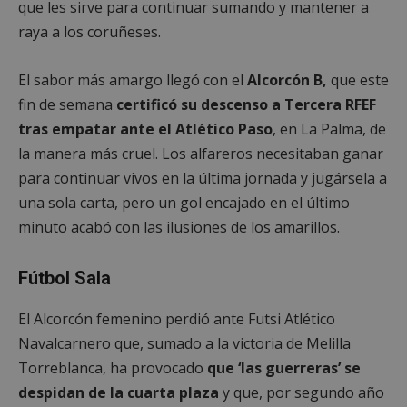
que les sirve para continuar sumando y mantener a
raya a los coruñeses.
Cookies estrictamente necesarias
El sabor más amargo llegó con el
Alcorcón B,
que este
fin de semana
certificó su descenso a Tercera RFEF
Cookies de rendimiento
tras empatar ante el Atlético Paso
, en La Palma, de
Cookies de preferencias
la manera más cruel. Los alfareros necesitaban ganar
Cookies de funcionalidad
para continuar vivos en la última jornada y jugársela a
Cookies no clasificadas
una sola carta, pero un gol encajado en el último
Las cookies estrictamente necesarias permiten la
minuto acabó con las ilusiones de los amarillos.
funcionalidad principal del sitio web, como el
inicio de sesión de usuario y la gestión de cuentas.
El sitio web no se puede utilizar correctamente sin
las cookies estrictamente necesarias.
Fútbol Sala
Proveedor
/
Nombre
Vencimient
Dominio
El Alcorcón femenino perdió ante Futsi Atlético
PHPSESSID
Sesión
PHP.net
Navalcarnero que, sumado a la victoria de Melilla
alcorconhoy.com
Torreblanca, ha provocado
que ‘las guerreras’ se
despidan de la cuarta plaza
y que, por segundo año