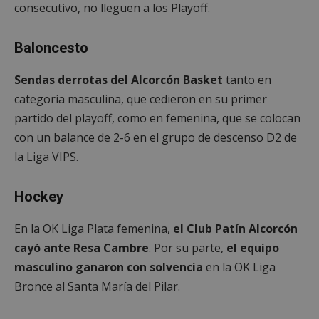
consecutivo, no lleguen a los Playoff.
Baloncesto
Sendas derrotas del Alcorcón Basket
tanto en
categoría masculina, que cedieron en su primer
partido del playoff, como en femenina, que se colocan
con un balance de 2-6 en el grupo de descenso D2 de
Google
la Liga VIPS.
Privacy Policy
Hockey
En la OK Liga Plata femenina,
el Club Patín Alcorcón
AWSALBCORS
1 semana
Amazon.com
cayó ante Resa Cambre
. Por su parte,
el equipo
Inc.
embed.bsky.app
masculino ganaron con solvencia
en la OK Liga
Bronce al Santa María del Pilar.