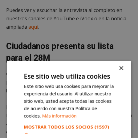
Puedes ver y escuchar la entrevista al completo en
nuestros canales de YouTube e iVoox o en la noticia
ampliada
aquí
.
Ciudadanos presenta su lista
para el 28M
×
Ciudadanos
que ha presentado su lista para los
Ese sitio web utiliza cookies
próximos comicios con
muchos cambios respecto a
Este sitio web usa cookies para mejorar la
los de 2019
.
experiencia del usuario. Al utilizar nuestro
sitio web, usted acepta todas las cookies
El candidato naranja será
Joaquín Patilla
, antiguo
de acuerdo con nuestra Política de
número 2, que sustituye a Diana Fuertes. Una lista con
cookies.
Más información
ausencias sonadas y ascensos importantes. Repiten
MOSTRAR TODOS LOS SOCIOS
(1597)
concejales como
Natalia Maqueda
(antes número 5 y
→