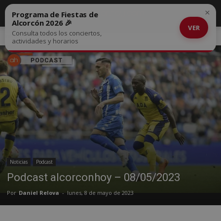
×
Programa de Fiestas de
Alcorcón 2026 🎉
VER
Consulta todos los conciertos,
Inicio
Noticias
actividades y horarios
Noticias
Podcast
Podcast alcorconhoy – 08/05/2023
Por
Daniel Relova
-
lunes, 8 de mayo de 2023