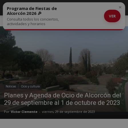
×
Programa de Fiestas de
Alcorcón 2026 🎉
VER
Consulta todos los conciertos,
Inicio
Noticias
actividades y horarios
Noticias
Ocio y cultura
Planes y Agenda de Ocio de Alcorcón del
29 de septiembre al 1 de octubre de 2023
Por
Victor Clemente
-
viernes, 29 de septiembre de 2023