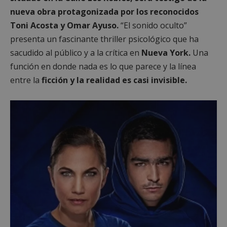
preferencias
funcionalidad
nueva obra protagonizada por los reconocidos
Toni Acosta y Omar Ayuso.
“El sonido oculto”
presenta un fascinante thriller psicológico que ha
Cookies no clasificadas
sacudido al público y a la crítica en
Nueva York.
Una
función en donde nada es lo que parece y la línea
entre la
ficción y la realidad es casi invisible.
Cookies estrictamente necesarias
Cookies de rendimiento
Cookies de preferencias
Cookies de funcionalidad
Cookies no clasificadas
Las cookies estrictamente necesarias permiten la
funcionalidad principal del sitio web, como el
inicio de sesión de usuario y la gestión de cuentas.
El sitio web no se puede utilizar correctamente sin
las cookies estrictamente necesarias.