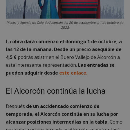
Planes y Agenda de Ocio de Alcorcón del 29 de septiembre al 1 de octubre de
2023
VISITOR_PRIVACY_METADATA
5 meses 4
YouTube
semanas
.youtube.com
La
obra dará comienzo el domingo 1 de octubre, a
las 12 de la mañana. Desde un precio asequible de
4,5 €
podrás asistir en el Buero Vallejo de Alcorcón a
esta interesante representación.
Las entradas se
pueden adquirir desde
este enlace.
El Alcorcón continúa la lucha
Después
de un accidentado comienzo de
temporada, el Alcorcón continúa en su lucha por
alcanzar posiciones intermedias en la tabla.
Como
parte de la octava jornada, el Alcorcón se enfrentará