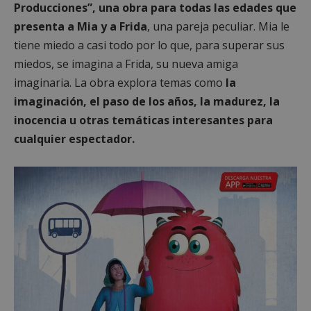
Producciones”, una obra para todas las edades que
AWSALBCORS
1 semana
Amazon.com
presenta a Mia y a Frida
, una pareja peculiar. Mia le
Inc.
embed.bsky.app
tiene miedo a casi todo por lo que, para superar sus
miedos, se imagina a Frida, su nueva amiga
imaginaria. La obra explora temas como
la
imaginación, el paso de los años, la madurez, la
inocencia u otras temáticas interesantes para
cualquier espectador.
sp_landing
23 horas 59
Spotify Inc.
minutos
.spotify.com