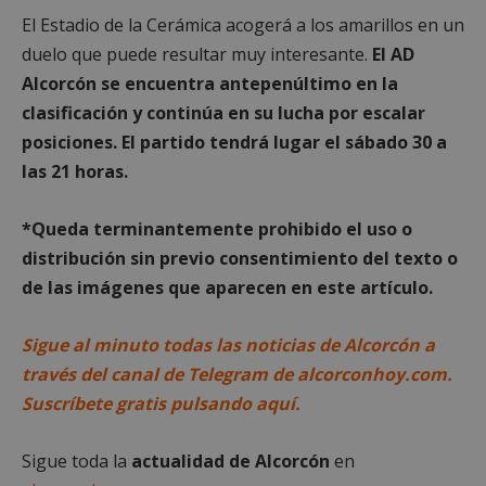
El Estadio de la Cerámica acogerá a los amarillos en un
duelo que puede resultar muy interesante.
El AD
Alcorcón se encuentra antepenúltimo en la
clasificación y continúa en su lucha por escalar
posiciones. El partido tendrá lugar el sábado 30 a
las 21 horas.
*Queda terminantemente prohibido el uso o
distribución sin previo consentimiento del texto o
de las imágenes que aparecen en este artículo.
Proveedor
/
Nombre
Vencimiento
Descripció
Dominio
Nombre
Proveedor
/
Dominio
Vencimiento
Des
__Secure-
.youtube.com
5 meses 4
Sigue al minuto todas las noticias de Alcorcón a
ROLLOUT_TOKEN
semanas
__gpi
.alcorconhoy.com
1 año 4
Es 
Proveedor
/
Nombre
Vencimiento
Descr
través del canal de Telegram de alcorconhoy.com.
semanas
que
Dominio
ttwid
.tiktok.com
11 meses 4
Esta cookie 
coo
Suscríbete gratis pulsando aquí.
semanas
asocia
util
test_cookie
15 minutos
Doubl
Google LLC
comúnmen
fine
(que 
.doubleclick.net
con análisis
seg
prop
entrega de
anál
de Go
Sigue toda la
actualidad de Alcorcón
en
contenido
rec
estab
personaliza
inf
esta 