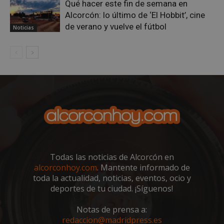
obte
Qué hacer este fin de semana en
cada
algun
de 
Alcorcón: lo último de ‘El Hobbit’, cine
ingre
un s
de verano y vuelve el fútbol
util
Noticias
VISITOR_INFO1_LIVE
5 meses 4
Yout
Google LLC
calc
semanas
estab
.youtube.com
dat
esta 
visi
para 
sesi
un
cam
segui
los 
de la
de a
prefe
sitio
del u
para 
__eoi
.alcorconhoy.com
5 meses 4
Esta
video
semanas
util
Yout
regi
incru
com
en los
del 
tamb
inte
pued
con 
dete
web
si el 
a me
Todas las noticias de Alcorcón en
del s
exp
está
alcorconhoy.com
. Mantente informado de
del 
utiliz
anal
toda la actualidad, noticias, eventos, ocio y
versi
ren
nuev
deportes de tu ciudad. ¡Síguenos!
del 
antig
inter
Yout
Notas de prensa a:
redaccion@madridpress.es