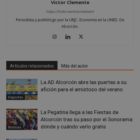
semanas
dispo
.issuu.com
Victor Clemente
_ga_MP6BJ9ENMQ
.alcorconhoy.com
1 año 1 mes
Goo
del u
Anal
los
https://linktr.ee/victorclemenl
esta
docu
par
de Is
Periodista y politólogo por la URJC. Economía en la UNED. De
el e
se ha
sesi
Alcorcón.
YSC
Sesión
YouT
Google LLC
_ga
1 año 1 mes
Est
Google LLC
confi
.youtube.com
de c
.alcorconhoy.com
esta 
aso
para
Goo
rastre
Univ
vista
Anal
video
es 
incru
actu
Artículos relacionados
Más del autor
sign
__gads
1 año 4
Esta 
Google LLC
serv
semanas
está
.alcorconhoy.com
anál
asoci
La AD Alcorcón abre las puertas a su
Goo
el ser
util
Doubl
afición para el amistoso del verano
coo
for
util
Publi
Deportes
dist
de Go
usua
Su fin
asi
es la
La Pegatina llega a las Fiestas de
núm
most
gen
Alcorcón tras su paso por el Sonorama:
anunc
ale
el sit
co
dónde y cuándo verlo gratis
Noticias
lo qu
iden
propi
de c
pued
incl