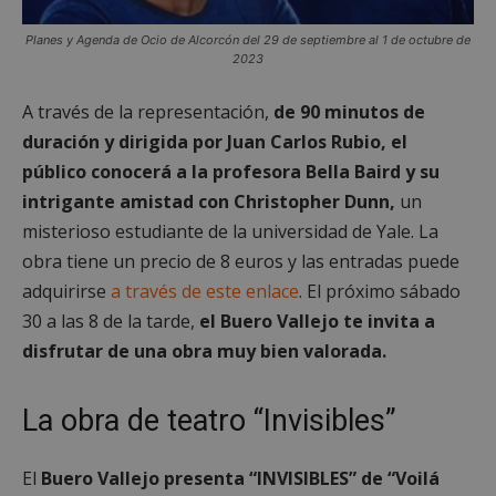
Proveedor
/
Nombre
Vencimient
Planes y Agenda de Ocio de Alcorcón del 29 de septiembre al 1 de octubre de
Dominio
2023
PHPSESSID
Sesión
PHP.net
alcorconhoy.com
A través de la representación,
de 90 minutos de
duración y dirigida por Juan Carlos Rubio, el
público conocerá a la profesora Bella Baird y su
intrigante amistad con Christopher Dunn,
un
misterioso estudiante de la universidad de Yale. La
obra tiene un precio de 8 euros y las entradas puede
adquirirse
a través de este enlace
. El próximo sábado
30 a las 8 de la tarde,
el Buero Vallejo te invita a
disfrutar de una obra muy bien valorada.
Google
Privacy Policy
La obra de teatro “Invisibles”
El
Buero Vallejo presenta “INVISIBLES” de “Voilá