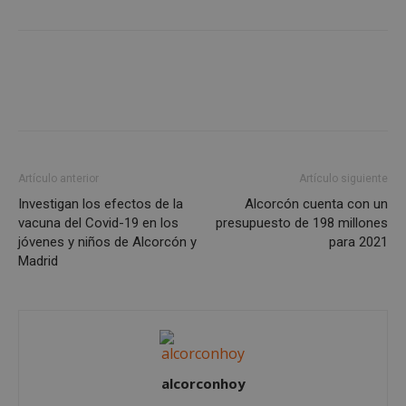
VISITOR_PRIVACY_METADATA
5 meses 4
YouTube
semanas
.youtube.com
Artículo anterior
Artículo siguiente
Investigan los efectos de la
Alcorcón cuenta con un
vacuna del Covid-19 en los
presupuesto de 198 millones
jóvenes y niños de Alcorcón y
para 2021
Madrid
sp_t
1 año
Spotify Inc.
alcorconhoy
.spotify.com