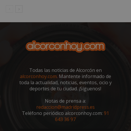
Proveedor
/
Todas las noticias de Alcorcón en
Nombre
Vencimiento
Descripció
Dominio
alcorconhoy.com
. Mantente informado de
Nombre
Proveedor
/
Dominio
Vencimiento
Des
__Secure-
.youtube.com
5 meses 4
toda la actualidad, noticias, eventos, ocio y
ROLLOUT_TOKEN
semanas
__gpi
.alcorconhoy.com
1 año 4
Es 
Proveedor
/
deportes de tu ciudad. ¡Síguenos!
Nombre
Vencimiento
Descr
semanas
que
Dominio
ttwid
.tiktok.com
11 meses 4
Esta cookie 
coo
semanas
asocia
util
test_cookie
15 minutos
Doubl
Google LLC
Notas de prensa a:
comúnmen
fine
(que 
.doubleclick.net
con análisis
seg
redaccion@madridpress.es
prop
entrega de
anál
de Go
Teléfono periódico alcorconhoy.com:
91
contenido
rec
estab
personaliza
inf
643 36 97
esta 
basado en
sob
para
interaccion
inte
dete
de usuario,
de l