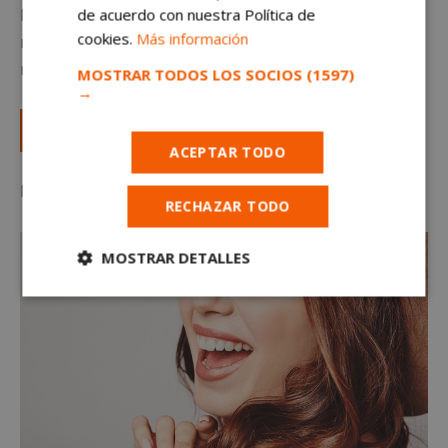
Repartimos en la palma de la mano de 2 a 5 gotas y
de acuerdo con nuestra Política de
cookies.
Más información
repartiremos de forma uniforme con un ligero
masaje.
MOSTRAR TODOS LOS SOCIOS
(1597)
→
¡Pide tu cita YA!
ACEPTAR TODO
En Gascón también piensan en ellas
RECHAZAR TODO
MOSTRAR DETALLES
Cookies
Cookies de
estrictamente
rendimiento
necesarias
Cookies de
Cookies de
preferencias
funcionalidad