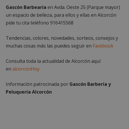
Inc.
Gascón Barbearía
en Avda. Oeste 25 (Parque mayor)
embed.bsky.app
un espacio de belleza, para ellos y ellas en Alcorcón
pide tu cita teléfono 916415568
Tendencias, colores, novedades, sorteos, consejos y
muchas cosas más las puedes seguir en
Facebook
Consulta toda la actualidad de Alcorcón aquí
en
alcorconHoy
Información patrocinada por
Gascón Barbería y
Peluquería Alcorcón
sp_landing
23 horas 59
Spotify Inc.
minutos
.spotify.com