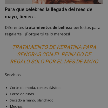
Para que celebres la llegada del mes de
Cookies no clasificadas
mayo, tienes …
Diferentes
tratamientos de belleza
perfectos para
regalarte… ¡Porque tú te lo mereces!
TRATAMIENTO DE KERATINA PARA
Cookies estrictamente necesarias
SEÑORAS CON EL PEINADO DE
Cookies de rendimiento
Cookies de preferencias
REGALO SOLO POR EL MES DE MAYO
Cookies de funcionalidad
Cookies no clasificadas
Servicios
Las cookies estrictamente necesarias permiten la
funcionalidad principal del sitio web, como el
Corte de moda, cortes clásicos
inicio de sesión de usuario y la gestión de cuentas.
Corte de niñas
El sitio web no se puede utilizar correctamente sin
las cookies estrictamente necesarias.
Secado a mano, planchado
Proveedor
/
Mechas
Nombre
Vencimient