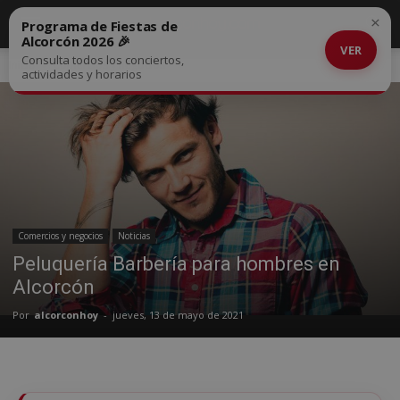
×
Programa de Fiestas de
Alcorcón 2026 🎉
VER
Consulta todos los conciertos,
Inicio
Comercios y negocios
actividades y horarios
Comercios y negocios
Noticias
Peluquería Barbería para hombres en
Alcorcón
Por
alcorconhoy
-
jueves, 13 de mayo de 2021