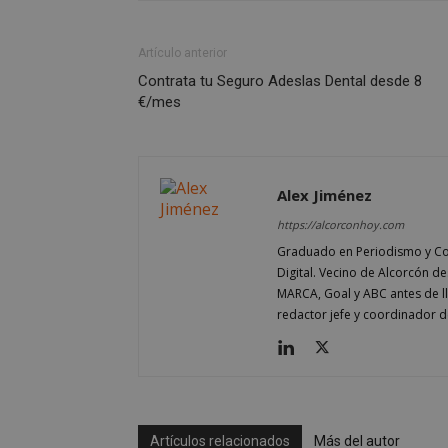
Artículo anterior
Contrata tu Seguro Adeslas Dental desde 8
€/mes
sp_t
__cf_bm
Alex Jiménez
https://alcorconhoy.com
CookieScriptConse
Graduado en Periodismo y Co
Digital. Vecino de Alcorcón d
MARCA, Goal y ABC antes de 
redactor jefe y coordinador d
Nombre
Nombre
Nombre
__gpi
__Secure-
ROLLOUT_TOKEN
test_cookie
Artículos relacionados
Más del autor
ttwid