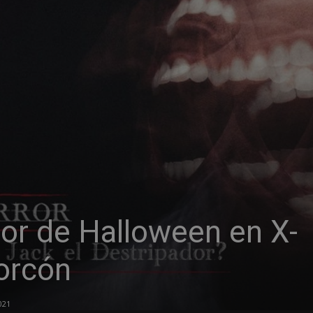
ror de Halloween en X-
orcón
021