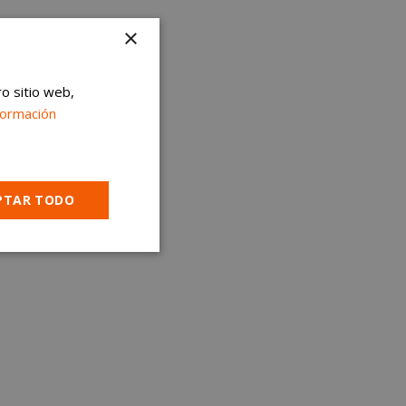
×
ro sitio web,
formación
PTAR TODO
Cookies no
clasificadas