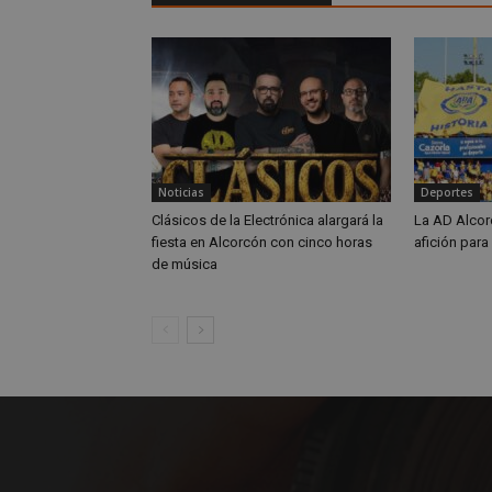
OAID
IDE
_ga_MP6BJ9ENMQ
iutk
_ga
YSC
Noticias
Deportes
__gads
Clásicos de la Electrónica alargará la
La AD Alcor
fiesta en Alcorcón con cinco horas
afición para
de música
VISITOR_INFO1_LIV
__eoi