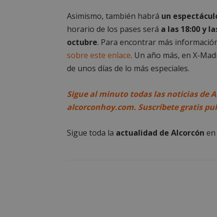
Cooki
Asimismo, también habrá
un espectáculo
horario de los pases será
a las 18:00 y 
Las cookies estricta
octubre
. Para encontrar más información
la gestión de cuenta
sobre este enlace
. Un año más, en X-Mad
Nombre
de unos días de lo más especiales.
PHPSESSID
Sigue al minuto todas las noticias de A
alcorconhoy.com. Suscríbete gratis pu
Sigue toda la
actualidad de Alcorcón
e
AWSALBCORS
sp_landing
VISITOR_PRIVACY