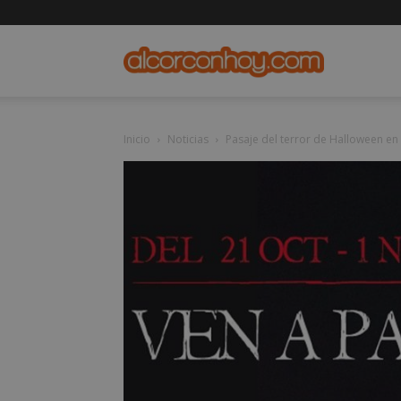
alcorconho
Inicio
Noticias
Pasaje del terror de Halloween en