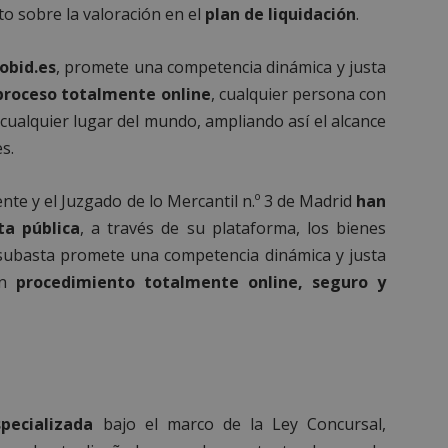
o sobre la valoración en el
plan de liquidación
.
Sesión
Cookie generada por aplicaciones
PHP.net
lenguaje PHP. Este es un identifi
alcorconhoy.com
general que se utiliza para mante
de sesión del usuario. Normalm
obid.es
, promete una competencia dinámica y justa
generado al azar, la forma en qu
específico del sitio, pero un bue
roceso totalmente online
, cualquier persona con
mantener un estado de inicio de 
usuario entre páginas.
 cualquier lugar del mundo, ampliando así el alcance
1 semana
Para un soporte continuo de adh
Amazon.com
s.
de uso de CORS después de la act
Inc.
Chromium, estamos creando cook
embed.bsky.app
adicionales para cada una de esta
Google Privacy Policy
adherencia basadas en la duració
nte y el Juzgado de lo Mercantil n.º 3 de Madrid
han
AWSALBCORS (ALB).
ta pública
, a través de su plataforma, los bienes
23 horas 59
Requerido para garantizar la func
Spotify Inc.
 subasta promete una competencia dinámica y justa
minutos
complemento Spotify integrado. 
.spotify.com
resultado ninguna funcionalidad e
n
procedimiento totalmente online, seguro y
_METADATA
5 meses 4
Esta cookie se utiliza para almace
YouTube
semanas
consentimiento del usuario y las
.youtube.com
privacidad para su interacción con 
datos sobre el consentimiento del
relación con diversas políticas y 
privacidad, asegurando que sus p
honradas en futuras sesiones.
1 año
Requerido para garantizar la func
Spotify Inc.
pecializada
bajo el marco de la Ley Concursal,
complemento Spotify integrado. 
.spotify.com
resultado ninguna funcionalidad e