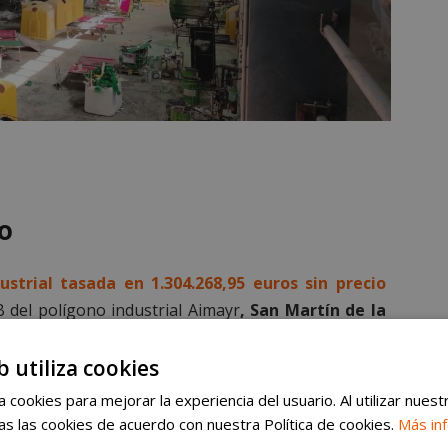
mo
ustrial tasada en 1.304.268,95 euros sin precio
B del polígono industrial Aimayr
, San Martín de la
io multifuncional adaptado a las necesidades de una
a
superficie registral de 3.250 metros cuadrados
y
b utiliza cookies
metros cuadrados, esta instalación cuenta con una
 cookies para mejorar la experiencia del usuario. Al utilizar nuest
flujo de trabajo y maximiza la eficiencia operativa.
s las cookies de acuerdo con nuestra Política de cookies.
Más in
ave industrial cuenta con
espacios exteriores