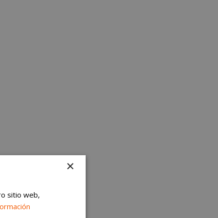
×
ro sitio web,
formación