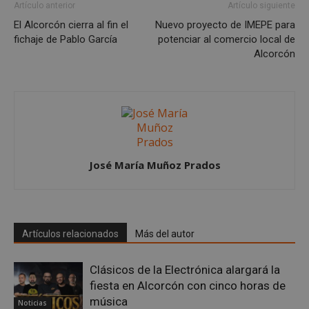
Artículo anterior
Artículo siguiente
El Alcorcón cierra al fin el
Nuevo proyecto de IMEPE para
fichaje de Pablo García
potenciar al comercio local de
Alcorcón
AWSALBCORS
1 semana
Amazon.com
Inc.
embed.bsky.app
José María Muñoz Prados
Artículos relacionados
Más del autor
Clásicos de la Electrónica alargará la
fiesta en Alcorcón con cinco horas de
sp_landing
23 horas 59
Spotify Inc.
música
Noticias
minutos
.spotify.com