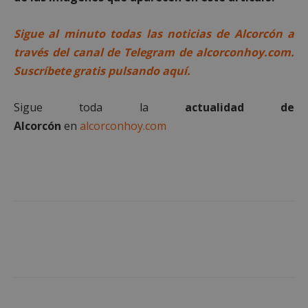
funcionalidad principal del sitio web, como el
inicio de sesión de usuario y la gestión de cuentas.
El sitio web no se puede utilizar correctamente sin
Sigue al minuto todas las noticias de Alcorcón a
las cookies estrictamente necesarias.
través del canal de Telegram de alcorconhoy.com.
Proveedor
/
Nombre
Vencimient
Suscríbete gratis pulsando aquí.
Dominio
PHPSESSID
Sesión
PHP.net
alcorconhoy.com
Sigue toda la
actualidad de
Alcorcón
en
alcorconhoy.com
Google
Privacy Policy