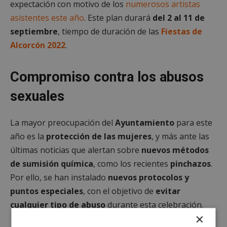
expectación con motivo de los
numerosos artistas
asistentes este año
. Este plan durará
del 2 al 11 de
septiembre
, tiempo de duración de las
Fiestas de
Alcorcón
2022
.
Compromiso contra los abusos
sexuales
La mayor preocupación del
Ayuntamiento
para este
año es la
protección de las mujeres
, y más ante las
últimas noticias que alertan sobre
nuevos métodos
de sumisión química
, como los recientes
pinchazos
.
Por ello, se han instalado
nuevos protocolos y
puntos
especiales
, con el objetivo de
evitar
cualquier tipo de abuso
durante esta celebración.
×