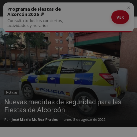
×
Programa de Fiestas de
Alcorcón 2026 🎉
VER
Consulta todos los conciertos,
Inicio
Noticias
actividades y horarios
Noticias
Nuevas medidas de seguridad para las
Fiestas de Alcorcón
Por
José María Muñoz Prados
-
lunes, 8 de agosto de 2022