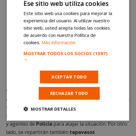
Ese sitio web utiliza cookies
Este sitio web usa cookies para mejorar la
experiencia del usuario. Al utilizar nuestro
sitio web, usted acepta todas las cookies
de acuerdo con nuestra Política de
cookies.
Más información
MOSTRAR TODOS LOS SOCIOS
(1597)
→
Nuevas medidas de seguridad para las Fiestas de
ACEPTAR TODO
Alcorcón
Se crearán los ya mencionados
puntos violeta
:
RECHAZAR TODO
casetas especiales
a las que acudir si se recibe
algún
tipo de abuso o violencia sexual, o cualquier acto
MOSTRAR DETALLES
sospechoso de ello.
Allí se encontrarán especialistas
Cookies
Cookies de
y agentes de
Policía
para atajar la situación. Por otro
estrictamente
rendimiento
necesarias
lado, se repartirán también
tapavasos