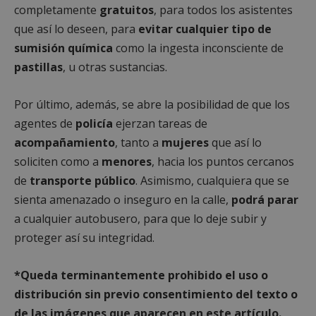
completamente
gratuitos
, para todos los asistentes
que así lo deseen, para
evitar cualquier tipo de
Cookies de
Cookies de
sumisión química
como la ingesta inconsciente de
preferencias
funcionalidad
pastillas
, u otras sustancias.
Por último, además, se abre la posibilidad de que los
Cookies no clasificadas
agentes de
policía
ejerzan tareas de
acompañamiento
, tanto a
mujeres
que así lo
soliciten como a
menores
, hacia los puntos cercanos
de
transporte público
. Asimismo, cualquiera que se
sienta amenazado o inseguro en la calle,
podrá parar
Cookies estrictamente necesarias
a cualquier autobusero, para que lo deje subir y
Cookies de rendimiento
proteger así su integridad.
Cookies de preferencias
Cookies de funcionalidad
*Queda terminantemente prohibido el uso o
Cookies no clasificadas
distribución sin previo consentimiento del texto o
de las imágenes que aparecen en este artículo.
Las cookies estrictamente necesarias permiten la