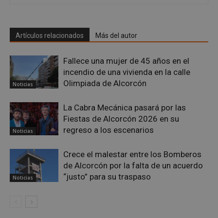
Google
Artículos relacionados
Más del autor
Privacy Policy
Fallece una mujer de 45 años en el
incendio de una vivienda en la calle
Olimpiada de Alcorcón
Noticias
AWSALBCORS
1 semana
Amazon.com
Inc.
embed.bsky.app
La Cabra Mecánica pasará por las
Fiestas de Alcorcón 2026 en su
regreso a los escenarios
Noticias
Crece el malestar entre los Bomberos
de Alcorcón por la falta de un acuerdo
“justo” para su traspaso
Noticias