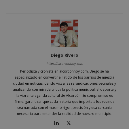
Cookies de funcionalidad
Cookies no clasificadas
Las cookies estrictamente necesarias permiten la
funcionalidad principal del sitio web, como el
inicio de sesión de usuario y la gestión de cuentas.
El sitio web no se puede utilizar correctamente sin
las cookies estrictamente necesarias.
Proveedor
/
Diego Rivero
Nombre
Vencimient
Dominio
https://alcorconhoy.com
PHPSESSID
Sesión
PHP.net
alcorconhoy.com
Periodista y cronista en alcorconhoy.com, Diego se ha
especializado en convertir el latido de los barrios de nuestra
ciudad en noticias, dando voz a las reivindicaciones vecinales y
analizando con mirada crítica la política municipal, el deporte y
la vibrante agenda cultural de Alcorcón. Su compromiso es
firme: garantizar que cada historia que importa a los vecinos
sea narrada con el máximo rigor, precisión y esa cercanía
necesaria para entender la realidad de nuestro municipio.