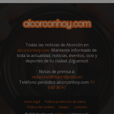
sp_landing
23 horas 59
Spotify Inc.
minutos
.spotify.com
Todas las noticias de Alcorcón en
alcorconhoy.com
. Mantente informado de
toda la actualidad, noticias, eventos, ocio y
deportes de tu ciudad. ¡Síguenos!
VISITOR_PRIVACY_METADATA
5 meses 4
YouTube
semanas
.youtube.com
Notas de prensa a:
redaccion@madridpress.es
Teléfono periódico alcorconhoy.com:
91
643 36 97
Aviso legal
Política protección de datos
Política de cookies
Equipo
Contacto