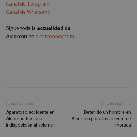
Cookies no clasificadas
Canal de Telegram
Canal de Whatsapp
Sigue toda la
actualidad de
Alcorcón
en
alcorconhoy.com
Cookies estrictamente necesarias
Cookies de rendimiento
Cookies de preferencias
Cookies de funcionalidad
Cookies no clasificadas
Las cookies estrictamente necesarias permiten la
funcionalidad principal del sitio web, como el
inicio de sesión de usuario y la gestión de cuentas.
Artículo anterior
Artículo siguiente
El sitio web no se puede utilizar correctamente sin
las cookies estrictamente necesarias.
Aparatoso accidente en
Detenido un hombre en
Alcorcón tras una
Alcorcón por allanamiento de
Proveedor
/
Nombre
Vencimient
Dominio
indisposición al volante
morada
PHPSESSID
Sesión
PHP.net