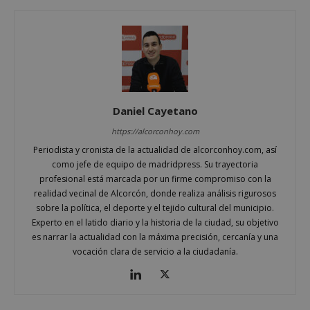
alcorconhoy.com
Daniel Cayetano
https://alcorconhoy.com
Periodista y cronista de la actualidad de alcorconhoy.com, así
como jefe de equipo de madridpress. Su trayectoria
profesional está marcada por un firme compromiso con la
Google
realidad vecinal de Alcorcón, donde realiza análisis rigurosos
Privacy Policy
sobre la política, el deporte y el tejido cultural del municipio.
Experto en el latido diario y la historia de la ciudad, su objetivo
es narrar la actualidad con la máxima precisión, cercanía y una
vocación clara de servicio a la ciudadanía.
AWSALBCORS
1 semana
Amazon.com
Inc.
embed.bsky.app