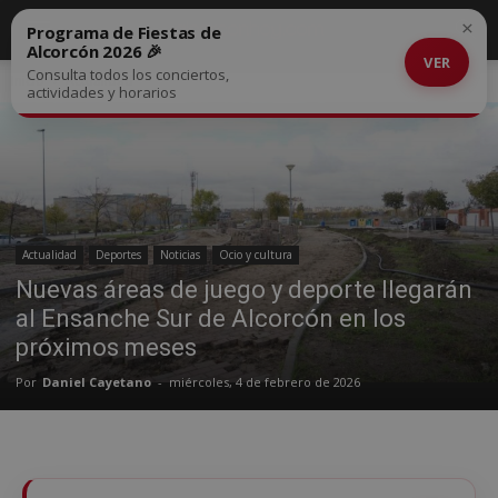
×
Programa de Fiestas de
Alcorcón 2026 🎉
VER
Consulta todos los conciertos,
Inicio
Actualidad
actividades y horarios
Actualidad
Deportes
Noticias
Ocio y cultura
Nuevas áreas de juego y deporte llegarán
al Ensanche Sur de Alcorcón en los
próximos meses
Por
Daniel Cayetano
-
miércoles, 4 de febrero de 2026