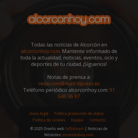
VISITOR_PRIVACY_METADATA
5 meses 4
YouTube
semanas
.youtube.com
Todas las noticias de Alcorcón en
alcorconhoy.com
. Mantente informado de
toda la actualidad, noticias, eventos, ocio y
deportes de tu ciudad. ¡Síguenos!
Notas de prensa a:
redaccion@madridpress.es
Teléfono periódico alcorconhoy.com:
91
643 36 97
Aviso legal
Política protección de datos
sp_t
1 año
Spotify Inc.
.spotify.com
Política de cookies
Equipo
Contacto
© 2025 Diseño web
Softdream
| Noticias de
Móstoles:
mostoleshoy.com