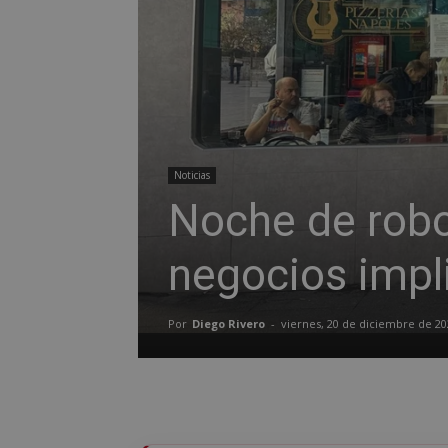
Noticias
Noche de robo
negocios impl
Por
Diego Rivero
-
viernes, 20 de diciembre de 20