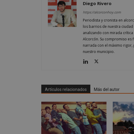
Diego Rivero
sp_t
https://alcorconhoy.com
Periodista y cronista en alcor
los barrios de nuestra ciudad 
__cf_bm
analizando con mirada crítica 
Alcorcón. Su compromiso es fi
narrada con el máximo rigor, 
CookieScriptConse
nuestro municipio.
Nombre
Nombre
Artículos relacionados
Más del autor
Nombre
__gpi
__Secure-
ROLLOUT_TOKEN
test_cookie
ttwid
OAID
IDE