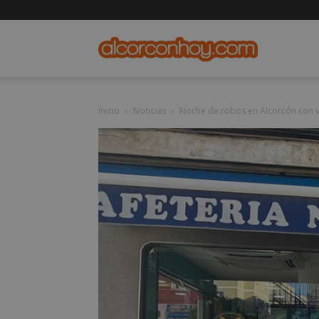
alcorconho
Inicio
Noticias
Noche de robos en Alcorcón con v