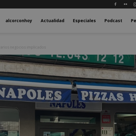
y.com
alcorconhoy
Actualidad
Especiales
Podcast
Pe
arios negocios implicados