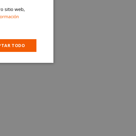
ro sitio web,
formación
PTAR TODO
Cookies no
clasificadas
encias
e sesión de usuario y