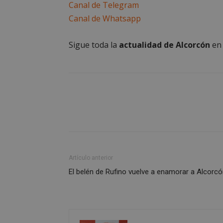
Canal de Telegram
la gestión de cuenta
Canal de Whatsapp
Nombre
Sigue toda la
actualidad de Alcorcón
e
PHPSESSID
AWSALBCORS
sp_landing
Artículo anterior
El belén de Rufino vuelve a enamorar a Alcorc
VISITOR_PRIVACY