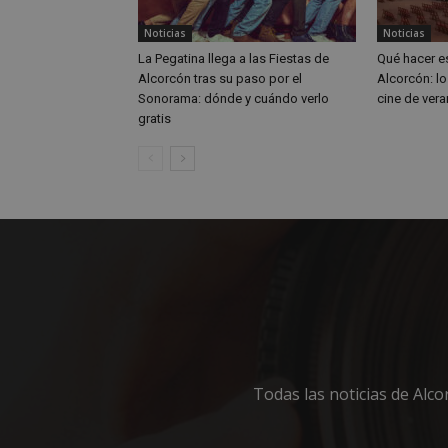
Noticias
Noticias
_ga_MP6BJ9ENMQ
iutk
La Pegatina llega a las Fiestas de
Qué hacer e
_ga
Alcorcón tras su paso por el
Alcorcón: lo
YSC
Sonorama: dónde y cuándo verlo
cine de vera
gratis
__gads
VISITOR_INFO1_LIV
__eoi
Todas las noticias de Alc