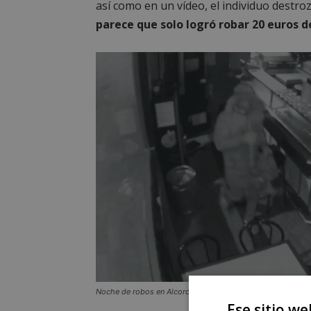
así como en un vídeo, el individuo destroz
parece que solo logró robar 20 euros d
Noche de robos en Alcorcón con varios negocios implicado
Ese sitio we