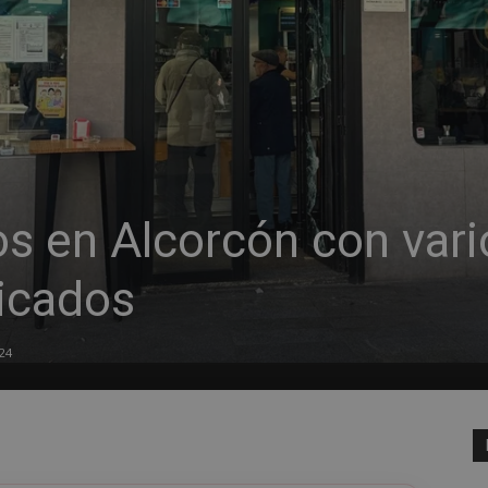
s en Alcorcón con vari
icados
24