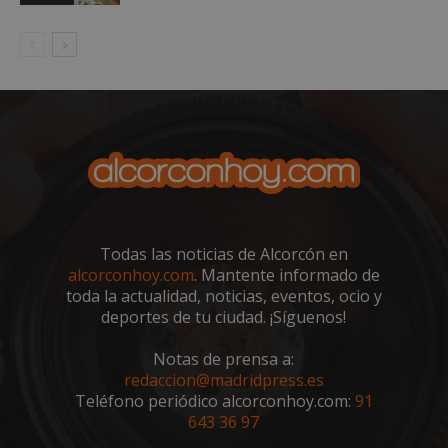
VISITOR_PRIVACY_METADATA
5 meses 4
YouTube
semanas
.youtube.com
Todas las noticias de Alcorcón en
alcorconhoy.com
. Mantente informado de
toda la actualidad, noticias, eventos, ocio y
deportes de tu ciudad. ¡Síguenos!
Notas de prensa a:
redaccion@madridpress.es
Teléfono periódico alcorconhoy.com:
91
643 36 97
sp_t
1 año
Spotify Inc.
.spotify.com