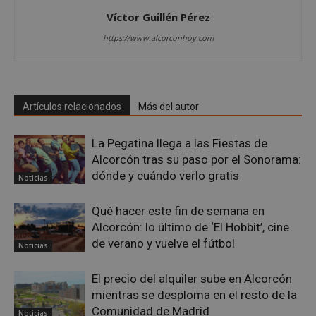
AWSALBCORS
1 semana
Amazon.com
Inc.
Víctor Guillén Pérez
embed.bsky.app
https://www.alcorconhoy.com
Artículos relacionados
Más del autor
La Pegatina llega a las Fiestas de
Alcorcón tras su paso por el Sonorama:
dónde y cuándo verlo gratis
Noticias
Qué hacer este fin de semana en
Alcorcón: lo último de ‘El Hobbit’, cine
sp_landing
23 horas 59
Spotify Inc.
de verano y vuelve el fútbol
Noticias
minutos
.spotify.com
El precio del alquiler sube en Alcorcón
mientras se desploma en el resto de la
Comunidad de Madrid
Noticias