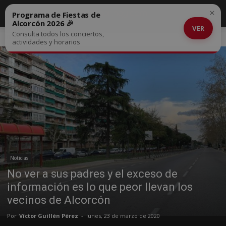
×
Programa de Fiestas de
Alcorcón 2026 🎉
VER
Consulta todos los conciertos,
Inicio
Noticias
actividades y horarios
Noticias
No ver a sus padres y el exceso de
información es lo que peor llevan los
vecinos de Alcorcón
Por
Víctor Guillén Pérez
-
lunes, 23 de marzo de 2020