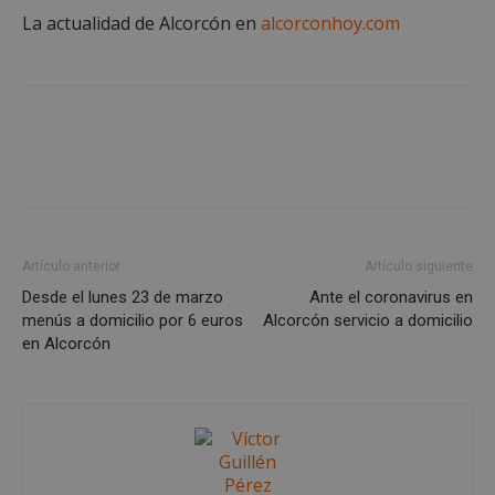
Nombre
Vencimient
Dominio
La actualidad de Alcorcón en
alcorconhoy.com
PHPSESSID
Sesión
PHP.net
alcorconhoy.com
Artículo anterior
Artículo siguiente
Desde el lunes 23 de marzo
Ante el coronavirus en
menús a domicilio por 6 euros
Alcorcón servicio a domicilio
en Alcorcón
Google
Privacy Policy