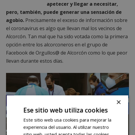
apetecer y llegar a necesitar,
pero, también, puede generar una sensación de
agobio.
Precisamente el exceso de información sobre
el coronavirus es algo que llevan mal los vecinos de
Alcorcón. Tan mal que ha sido votada como la primera
opción entre los alcorconeros en el grupo de
Facebook de Orgullos@ de Alcorcón como lo que peor
llevan durante estos días.
×
Ese sitio web utiliza cookies
Este sitio web usa cookies para mejorar la
experiencia del usuario. Al utilizar nuestro
sitio web, usted acepta todas las cookies