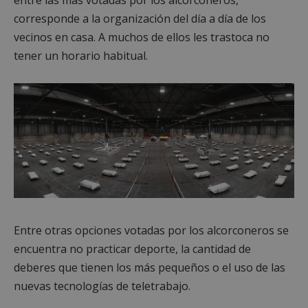
corresponde a la organización del día a día de los
vecinos en casa. A muchos de ellos les trastoca no
Cookies no clasificadas
tener un horario habitual.
Cookies estrictamente necesarias
Cookies de rendimiento
Cookies de preferencias
Cookies de funcionalidad
Cookies no clasificadas
Entre otras opciones votadas por los alcorconeros se
Las cookies estrictamente necesarias permiten la
encuentra no practicar deporte, la cantidad de
funcionalidad principal del sitio web, como el
inicio de sesión de usuario y la gestión de cuentas.
deberes que tienen los más pequeños o el uso de las
El sitio web no se puede utilizar correctamente sin
nuevas tecnologías de teletrabajo.
las cookies estrictamente necesarias.
Proveedor
/