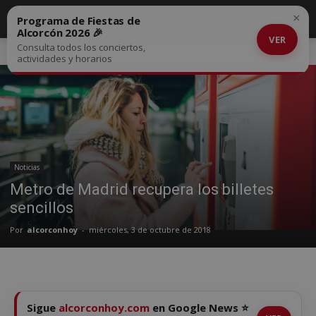
×
Programa de Fiestas de
Alcorcón 2026 🎉
VER
Consulta todos los conciertos,
Inicio
Noticias
actividades y horarios
Noticias
Metro de Madrid recupera los billetes
sencillos
Por
alcorconhoy
-
miércoles, 3 de octubre de 2018
Sigue
alcorconhoy.com
en Google News ⭐