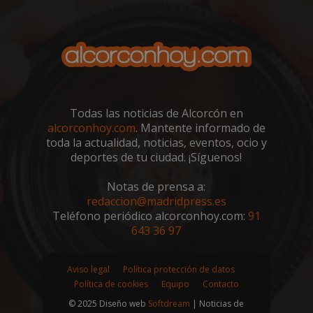
Google
Privacy Policy
Todas las noticias de Alcorcón en
AWSALBCORS
1 semana
Amazon.com
alcorconhoy.com
. Mantente informado de
Inc.
toda la actualidad, noticias, eventos, ocio y
embed.bsky.app
deportes de tu ciudad. ¡Síguenos!
Notas de prensa a:
redaccion@madridpress.es
Teléfono periódico alcorconhoy.com:
91
643 36 97
Aviso legal
Política protección de datos
Política de cookies
Equipo
Contacto
© 2025 Diseño web
Softdream
| Noticias de